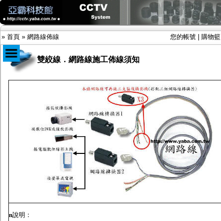
»
首頁
»
網路線佈線
您的帳號
|
購物籃
雙絞線．網路線施工佈線須知
商品目錄
限時促銷特惠專案
IP網路攝影機及錄放影機
AHD DVR數位錄放影機
AHD半球型(適用屋內)
AHD中小型紅外線攝影機(適用騎樓、室內外)
AHD防護罩型攝影機(適用屋外，紅外線照射
距離遠）
AHD特殊功能型攝影機
旋轉型攝影機.旋轉台
傳統高解析攝影機
鏡頭
投光設備
防護罩及支架
n
說明：
多路攝影機單軸傳輸