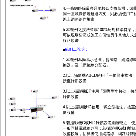
4.一條網路線最多只能接四支攝影機，因
同一區域攝影若超過四支，則必須使用二
以上網路線作規畫
5.本範例之接法並非100%絕對標準答案，
可依現場情況或施工方便性另作其他方式
線路規畫
n
範例二說明：
1.本範例為簡易示意圖，暫省略「網路線
換器」及「網路線分配器」
2.以上攝影機ABCD使用「一條龍串接法
接至錄影設備
3.以上攝影機EF使用「類聚型串接法」接
錄影設備
4.以上攝影機HG使用「獨立型接法」接至
影設備
5.若攝影機G或H和錄影設備距離較近，使
一般同軸電纜線亦可；若攝影機G或H離錄
設備較遠，估算後使用網路線＋網路線轉