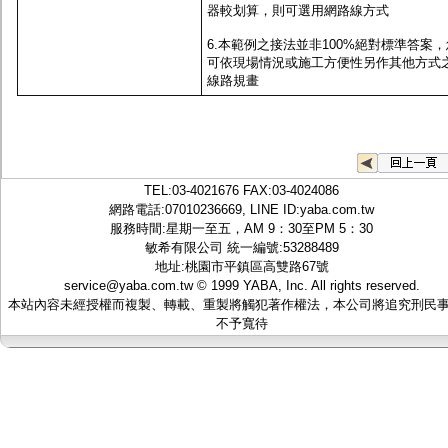
器較划算，則可選用網路線方式
6.本範例之接法並非100%絕對標準答案，
可依現場情況或施工方便性另作其他方式
線路規畫
TEL:
03-4021676
FAX:03-4024086
網路電話:07010236669, LINE ID:
yaba.com.tw
服務時間:星期一至五，AM 9：30至PM 5：30
敏希有限公司 統一編號:53288489
地址:桃園市平鎮區高雙路67號
service@yaba.com.tw
© 1999
YABA
, Inc. All rights reserved.
本站內容未經授權而複製、轉載、重製將觸犯著作權法，本公司將追究刑民
不予寬待