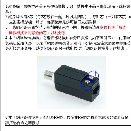
監聽器.麥克風
1.網路線一端接本產品＋監視攝影機，另一端接本產品＋錄影設備（或各類
網路設備
幕）
視訊轉換設備
2.網路線內有8芯（每2芯絞在一起，所以共四對），每對芯（一對有2芯）
雙絞線傳輸器
一支監視攝影機，所以一條網路線最多可接四支攝影機
雜訊改善器
3.一條網路線有四對芯，每對的顏色均不同，接線時請注意
務必使「每支
分配放大器
攝影機接不同顏色的芯」以利分別
網路線用水晶頭
4.本「網路線轉換器」之兩個螺絲接點有分正負極
（如下圖所示），使用時
網路線
負接法必須與另一頭之「網路線轉換器」相同；銜接時請注意網路線每條芯
懶人線.同軸線.花線
身所接之正負極，以便與網路線另一端所接 之「網路線轉換器」作對應．
線頭.插座.延長線.HDMI線
集線盒.防水盒.配線盒
變壓器.避雷器
轉接頭
偽裝嚇阻假監視器. 警示防盜貼紙
行車紀錄器.車用插座配件
電腦工業機殼
客訂商品
5.本「網路線轉換器」產品為RF頭，接至非RF頭之攝影機或各類錄影設備
請搭配合適之轉接頭