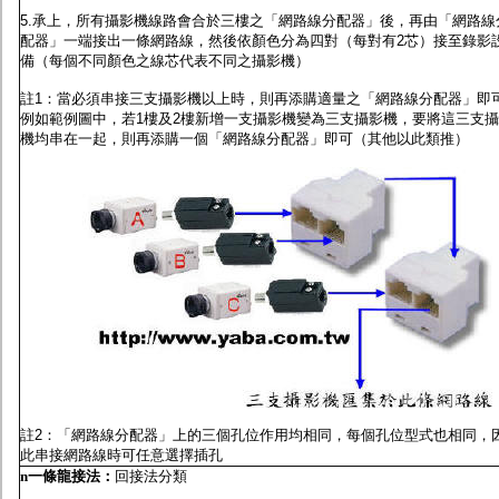
5.承上，所有攝影機線路會合於三樓之「網路線分配器」後，再由「網路線
配器」一端接出一條網路線，然後依顏色分為四對（每對有2芯）接至錄影
備（每個不同顏色之線芯代表不同之攝影機）
註1：當必須串接三支攝影機以上時，則再添購適量之「網路線分配器」即
例如範例圖中，若1樓及2樓新增一支攝影機變為三支攝影機，要將這三支
機均串在一起，則再添購一個「網路線分配器」即可（其他以此類推）
註2：「網路線分配器」上的三個孔位作用均相同，每個孔位型式也相同，
此串接網路線時可任意選擇插孔
n
一條龍接法
：
回接法分類