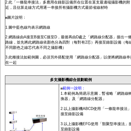
2.此「一條龍串接法」多應用在錄影設備所在位置在某支最邊端攝影機的附
近，且估算走線方式用逐一串接所有攝影機方式最節省線材時
n
圖片說明：
1.圖中藍色線均表示網路線
2.網路線由A接至B接至C接至D，最後再由D處之「網路線分配器」接出一
路線，並先將此網路線依顏色分為四對（每對有2芯）再接至錄影設備（每
不同顏色之線芯代表不同之攝影機）
3.此種接法如範例圖，必須另外搭配使用「網路線分配器」以便將網路線串
在一起
多支攝影機綜合規劃範例
n
範例一說明：
1.本範例為簡易示意圖，暫省略「網路線
換器」及「網路線分配器」
2.以上攝影機ABCD使用「一條龍串接法
接至錄影設備
3.以上攝影機EFG使用「類聚型串接法」
至錄影設備