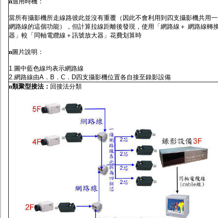
n
適用時機：
當所有攝影機所走線路彼此並沒有重覆（因此不會利用到四支攝影機共用一
網路線的這個功能），但計算拉線距離後發現，使用「網路線＋ 網路線轉
器」較「同軸電纜線＋訊號放大器」花費划算時
n
圖片說明：
1.圖中藍色線均表示網路線
2.網路線由A．B．C．D四支攝影機位置各自接至錄影設備
n
類聚型接法
：
回接法分類