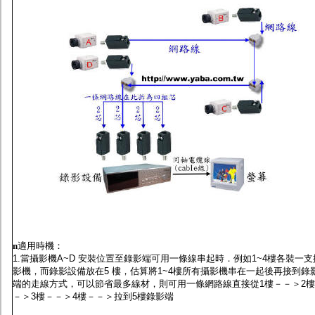
n
適用時機：
1.當攝影機A~D 安裝位置至錄影端可用一條線串起時．例如1~4樓各裝一支
影機，而錄影設備放在5 樓，估算將1~4樓所有攝影機串在一起後再接到錄
端的走線方式，可以節省最多線材，則可用一條網路線直接從1樓－－＞2
－＞3樓－－＞4樓－－＞拉到5樓錄影端