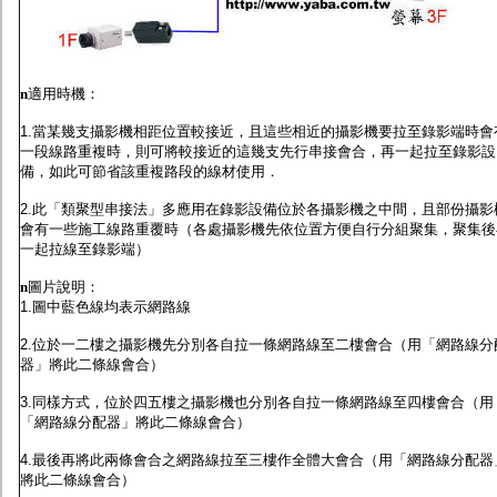
n
適用時機：
1.當某幾支攝影機相距位置較接近，且這些相近的攝影機要拉至錄影端時會
一段線路重複時，則可將較接近的這幾支先行串接會合，再一起拉至錄影設
備，如此可節省該重複路段的線材使用．
2.此「類聚型串接法」多應用在錄影設備位於各攝影機之中間，且部份攝影
會有一些施工線路重覆時（各處攝影機先依位置方便自行分組聚集，聚集後
一起拉線至錄影端）
n
圖片說明：
1.圖中藍色線均表示網路線
2.位於一二樓之攝影機先分別各自拉一條網路線至二樓會合（用「網路線分
器」將此二條線會合）
3.同樣方式，位於四五樓之攝影機也分別各自拉一條網路線至四樓會合（用
「網路線分配器」將此二條線會合）
4.最後再將此兩條會合之網路線拉至三樓作全體大會合（用「網路線分配器
將此二條線會合）