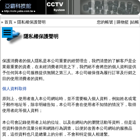
»
首頁
»
隱私權保護聲明
您的帳號
|
購物籃
|
結帳
隱私權保護聲明
商品目錄
限時促銷特惠專案
保護消費者的個人隱私是本公司重要的經營理念，我們清楚的了解客戶是企
IP網路攝影機及錄放影機
業最重要的資產，在未經消費者同意之下，我們絕不會將您的個人資料提供
AHD DVR數位錄放影機
予任何與本公司服務提供無關之第三人。本公司確保僅為履行訂單及行銷之
AHD半球型(適用屋內)
目的使用消費者的資料。
AHD中小型紅外線攝影機(適用騎樓、室內外)
個人資料取得
AHD防護罩型攝影機(適用屋外，紅外線照射
距離遠）
原則上，使用者進入
本公司
網站時，並不需要輸入個人資料，例如姓名或電
AHD特殊功能型攝影機
子郵件地址等，除非明確告知，
本公司
不會在使用者不知情的情況下，取得
旋轉型攝影機.旋轉台
使用者此等個人資料；
傳統高解析攝影機
鏡頭
本公司
會記錄使用者上站的位址、以及在網站內的瀏覽活動等資料，但是這
投光設備
些資料僅供作流量分析和網路行為調查，以便於改善
本公司
網站的服務品
防護罩及支架
質，這些資料也只是總量上的分析，不會和特定個人相連繫。
多路攝影機單軸傳輸