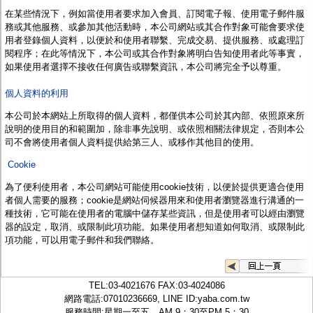
監聽器.麥克風
在某些情況下，例如當使用者要求加入會員、訂閱電子報、使用電子郵件服
網路設備
務或其他服務、或參加其他活動時，
本公司
網站或其合作對象可能會要求使
視訊轉換設備
用者登錄個人資料，以便於和使用者聯繫、完成交易、提供服務、或處理訂
雙絞線傳輸器
閱程序；在此等情況下，
本公司
或其合作對象將明白告知使用者此等事實，
雜訊改善器
如果使用者選擇不接收任何廣告或聯繫資訊，
本公司
將完全予以尊重。
分配放大器
網路線用水晶頭
個人資料的利用
網路線
懶人線.同軸線.花線
本公司於本網站上
所取得的個人資料，都僅供
本公司
於其內部、依照原來所
線頭.插座.延長線.HDMI線
說明的使用目的和範圍加，除非事先說明、或依照相關法律規定，否則本公
集線盒.防水盒.配線盒
司不會將使用者個人資料提供給第三人、或移作其他目的使用。
變壓器.避雷器
Cookie
轉接頭
偽裝嚇阻假監視器. 警示防盜貼紙
為了便利使用者，
本公司
網站可能使用cookie技術，以便於提供更適合使用
行車紀錄器.車用插座配件
者個人需要的服務；
cookie
是網站伺候器用來和使用者瀏覽器進行溝通的一
電腦工業機殼
種技術，它可能在使用者的電腦中儲存某些資訊，但是使用者可以經由瀏覽
客訂商品
器的設定，取消、或限制此項功能。如果使用者想知道如何取消、或限制此
項功能，可以用電子郵件和
我們
聯絡。
TEL:
03-4021676
FAX:03-4024086
網路電話:07010236669, LINE ID:
yaba.com.tw
服務時間:星期一至五，AM 9：30至PM 5：30