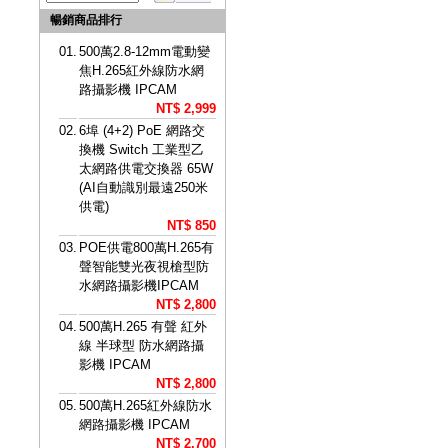
暢銷商品排行
01.
500萬2.8-12mm電動變
焦H.265紅外線防水網
路攝影機 IPCAM
NT$ 2,999
02.
6埠 (4+2) PoE 網路交
換機 Switch 工業型乙
太網路供電交換器 65W
(AI自動識別最遠250米
供電)
NT$ 850
03.
POE供電800萬H.265有
聲智能雙光夜視槍型防
水網路攝影機IPCAM
NT$ 2,800
04.
500萬H.265 有聲 紅外
線 半球型 防水網路攝
影機 IPCAM
NT$ 2,800
05.
500萬H.265紅外線防水
網路攝影機 IPCAM
NT$ 2,700