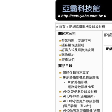
»
首頁
»
IP網路攝影機及錄放影機
關於本公司
IP
營業時間．交通指南
隱私權保護聲明
IP
訂購方式及退換貨說明
購物條約
聯絡我們
商品目錄
限時促銷特惠專案
IP網路攝影機及錄放影機
-
IP網路攝影機
-
網路錄放影機NVR
AHD DVR數位錄放影機
AHD半球型(適用屋內)
AHD中小型紅外線攝影機
(適用騎樓、室內外)
AHD防護罩型攝影機(適用