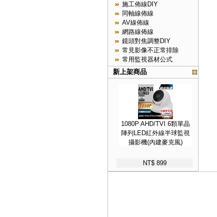
施工佈線DIY
同軸線佈線
AV線佈線
網路線佈線
鏡頭對焦調整DIY
常見影像不正常排除
常用監視器材公式
新上架商品
1080P AHD/TVI 6顆單晶
陣列LED紅外線半球監視
攝影機(內建麥克風)
NT$ 899