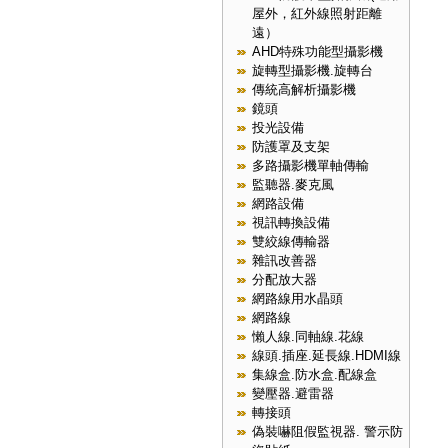
屋外，紅外線照射距離
遠）
AHD特殊功能型攝影機
旋轉型攝影機.旋轉台
傳統高解析攝影機
鏡頭
投光設備
防護罩及支架
多路攝影機單軸傳輸
監聽器.麥克風
網路設備
視訊轉換設備
雙絞線傳輸器
雜訊改善器
分配放大器
網路線用水晶頭
網路線
懶人線.同軸線.花線
線頭.插座.延長線.HDMI線
集線盒.防水盒.配線盒
變壓器.避雷器
轉接頭
偽裝嚇阻假監視器. 警示防