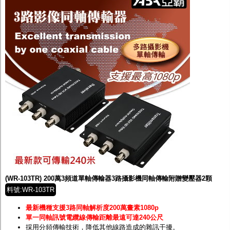
(WR-103TR) 200萬3頻道單軸傳輸器3路攝影機同軸傳輸附贈變壓器2顆
料號:WR-103TR
最新機種支援3路同軸解析度200萬畫素1080p
單一同軸訊號電纜線傳輸距離最遠可達240公尺
採用分頻傳輸技術，降低其他線路造成的雜訊干擾。