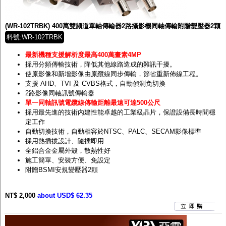
監聽器.麥克風
網路設備
視訊轉換設備
(WR-102TRBK) 400萬雙頻道單軸傳輸器2路攝影機同軸傳輸附贈變壓器2顆
雙絞線傳輸器
料號:WR-102TRBK
雜訊改善器
分配放大器
最新機種支援解析度最高400萬畫素4MP
網路線用水晶頭
採用分頻傳輸技術，降低其他線路造成的雜訊干擾。
網路線
使原影像和新增影像由原纜線同步傳輸，節省重新佈線工程。
懶人線.同軸線.花線
支援 AHD、TVI 及 CVBS格式，自動偵測免切換
線頭.插座.延長線.HDMI線
2路影像同軸訊號傳輸器
集線盒.防水盒.配線盒
單一同軸訊號電纜線傳輸距離最遠可達500公尺
變壓器.避雷器
採用最先進的技術內建性能卓越的工業級晶片，保證設備長時間穩
轉接頭
定工作
偽裝嚇阻假監視器. 警示防盜貼紙
自動切換技術，自動相容於NTSC、PALC、SECAM影像標準
行車紀錄器.車用插座配件
採用熱插拔設計、隨插即用
電腦工業機殼
全鋁合金金屬外殼，散熱性好
客訂商品
施工簡單、安裝方便、免設定
附贈BSMI安規變壓器2顆
NT$ 2,000
about USD$ 62.35