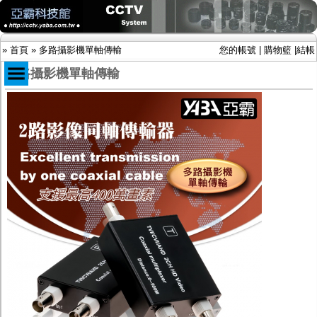
»
首頁
»
多路攝影機單軸傳輸
您的帳號
|
購物籃
|
結帳
多路攝影機單軸傳輸
商品目錄
限時促銷特惠專案
IP網路攝影機及錄放影機
AHD DVR數位錄放影機
AHD半球型(適用屋內)
AHD中小型紅外線攝影機(適用騎樓、室內外)
AHD防護罩型攝影機(適用屋外，紅外線照射
距離遠）
AHD特殊功能型攝影機
旋轉型攝影機.旋轉台
傳統高解析攝影機
鏡頭
投光設備
防護罩及支架
多路攝影機單軸傳輸