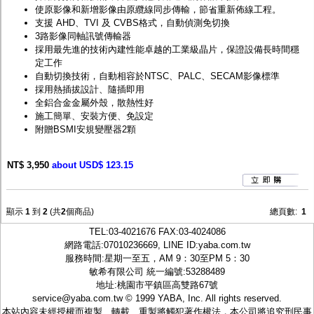
使原影像和新增影像由原纜線同步傳輸，節省重新佈線工程。
支援 AHD、TVI 及 CVBS格式，自動偵測免切換
3路影像同軸訊號傳輸器
採用最先進的技術內建性能卓越的工業級晶片，保證設備長時間穩
定工作
自動切換技術，自動相容於NTSC、PALC、SECAM影像標準
採用熱插拔設計、隨插即用
全鋁合金金屬外殼，散熱性好
施工簡單、安裝方便、免設定
附贈BSMI安規變壓器2顆
NT$ 3,950
about USD$ 123.15
顯示
1
到
2
(共
2
個商品)
總頁數:
1
TEL:
03-4021676
FAX:03-4024086
網路電話:07010236669, LINE ID:
yaba.com.tw
服務時間:星期一至五，AM 9：30至PM 5：30
敏希有限公司 統一編號:53288489
地址:桃園市平鎮區高雙路67號
service@yaba.com.tw
© 1999
YABA
, Inc. All rights reserved.
本站內容未經授權而複製、轉載、重製將觸犯著作權法，本公司將追究刑民事