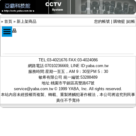
»
首頁
»
新上架商品
您的帳號
|
購物籃
|
結帳
新商品
商品目錄
限時促銷特惠專案
TEL:
03-4021676
FAX:03-4024086
IP網路攝影機及錄放影機
網路電話:07010236669, LINE ID:
yaba.com.tw
AHD DVR數位錄放影機
服務時間:星期一至五，AM 9：30至PM 5：30
AHD半球型(適用屋內)
敏希有限公司 統一編號:53288489
AHD中小型紅外線攝影機(適用騎樓、室內外)
地址:桃園市平鎮區高雙路67號
AHD防護罩型攝影機(適用屋外，紅外線照射
service@yaba.com.tw
© 1999
YABA
, Inc. All rights reserved.
距離遠）
本站內容未經授權而複製、轉載、重製將觸犯著作權法，本公司將追究刑民事
AHD特殊功能型攝影機
責任不予寬待
旋轉型攝影機.旋轉台
傳統高解析攝影機
鏡頭
投光設備
防護罩及支架
多路攝影機單軸傳輸