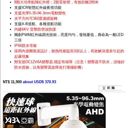
8顆大功率點陣紅外燈；2顆雷射燈，有效距離280米
支援ICR智慧紅外線夜視功能
支援光學5.35-96.3mm電動變焦
水平方向可360度連續旋轉
支援A-B巡航、各種巡航功能
內建6KV 雷擊防突波防護
獨創PWM紅外線調光技術，亮度均勻，發熱量低，壽命為一般LED
三倍
IP66防水等級
採用內迴圈風道設計，散熱性能提高3倍以上，有效解決溫差引起的
起霧現象
附安規DC12V6A變壓器,穩定有保障（注意！變壓器不防水，須做好
防水措施，以免變壓器故障並打壞攝影機）
NT$ 11,900
about USD$ 370.93