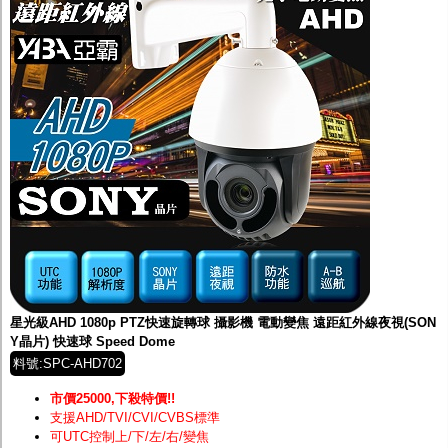
星光級AHD 1080p PTZ快速旋轉球 攝影機 電動變焦 遠距紅外線夜視(SON
Y晶片) 快速球 Speed Dome
料號:SPC-AHD702
市價25000,下殺特價!!
支援AHD/TVI/CVI/CVBS標準
可UTC控制上/下/左/右/變焦