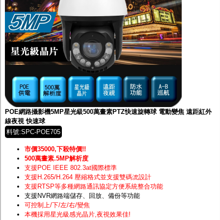
POE網路攝影機5MP星光級500萬畫素PTZ快速旋轉球 電動變焦 遠距紅外
線夜視 快速球
料號:SPC-POE705
市價35000,下殺特價!!
500萬畫素.5MP解析度
支援POE IEEE 802.3at國際標準
支援H.265/H.264 壓縮格式並支援雙碼流設計
支援RTSP等多種網路通訊協定方便系統整合功能
支援NVR網路端儲存、回放、備份等功能
可控制上/下/左/右/變焦
本機採用星光級感光晶片
,夜視效果佳!