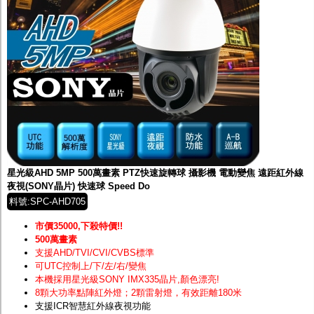
星光級AHD 5MP 500萬畫素 PTZ快速旋轉球 攝影機 電動變焦 遠距紅外線
夜視(SONY晶片) 快速球 Speed Do
料號:SPC-AHD705
市價35000,下殺特價!!
500萬畫素
支援AHD/TVI/CVI/CVBS標準
可UTC控制上/下/左/右/變焦
本機採用星光級SONY IMX335晶片
,顏色漂亮!
8顆大功率點陣紅外燈；2顆雷射燈，有效距離180米
支援ICR智慧紅外線夜視功能