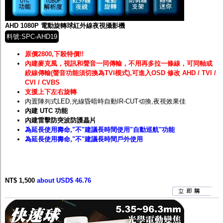
監聽器.麥克風
網路設備
視訊轉換設備
AHD 1080P 電動旋轉球紅外線夜視攝影機
雙絞線傳輸器
料號:SPC-AHD19
雜訊改善器
分配放大器
原價2800,下殺特價!!
網路線用水晶頭
內建麥克風，視訊和聲音一同傳輸，不用再多拉一條線，可同軸或
網路線
絞線傳輸(聲音功能須切換為TVI模式),可進入OSD 修改 AHD / TVI /
懶人線.同軸線.花線
CVI / CVBS
線頭.插座.延長線.HDMI線
支援上下左右旋轉
集線盒.防水盒.配線盒
內置陣列式LED,光線昏暗時自動IR-CUT切換,夜視效果佳
變壓器.避雷器
內建 UTC 功能
轉接頭
內建雷擊防突波防護
晶片
偽裝嚇阻假監視器. 警示防盜貼紙
為延長使用壽命,"不"建議長時間使用"自動巡航"功能
行車紀錄器.車用插座配件
為延長使用壽命,"不"建議長時間戶外使用
電腦工業機殼
客訂商品
NT$ 1,500
about USD$ 46.76