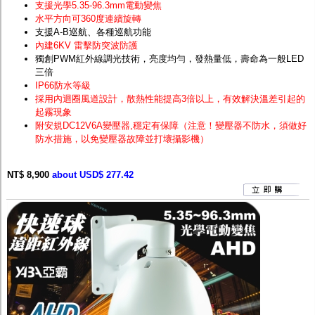
支援光學5.35-96.3mm電動變焦
水平方向可360度連續旋轉
支援A-B巡航、各種巡航功能
內建6KV 雷擊防突波防護
獨創PWM紅外線調光技術，亮度均勻，發熱量低，壽命為一般LED
三倍
IP66防水等級
採用內迴圈風道設計，散熱性能提高3倍以上，有效解決溫差引起的
起霧現象
附安規DC12V6A變壓器,穩定有保障（注意！變壓器不防水，須做好
防水措施，以免變壓器故障並打壞攝影機）
NT$ 8,900
about USD$ 277.42