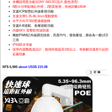
本機採用星光級SONY IMX307晶片
,顏色漂亮!
8顆大功率點陣紅外燈；2顆雷射燈，有效距離180米
支援ICR智慧紅外線夜視功能
支援光學5.35-96.3mm電動變焦
水平方向可360度連續旋轉
支援A-B巡航、各種巡航功能
內建6KV 雷擊防突波防護
獨創PWM紅外線調光技術，亮度均勻，發熱量低，壽命為一般LED
三倍
IP66防水等級
採用內迴圈風道設計，散熱性能提高3倍以上，有效解決溫差引起的
起霧現象
NT$ 6,900
about USD$ 215.08