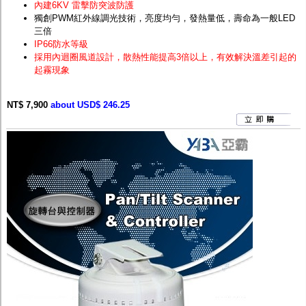
內建6KV 雷擊防突波防護
獨創PWM紅外線調光技術，亮度均勻，發熱量低，壽命為一般LED
三倍
IP66防水等級
採用內迴圈風道設計，散熱性能提高3倍以上，有效解決溫差引起的
起霧現象
NT$ 7,900
about USD$ 246.25