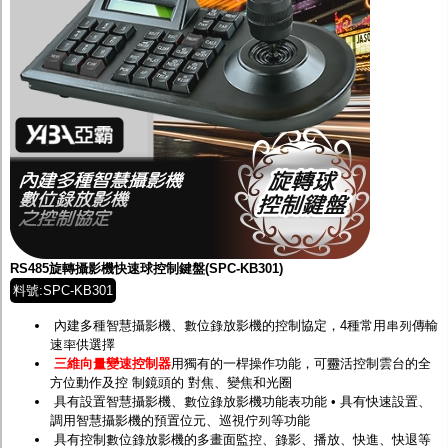
RS485旋轉攝影機快速球控制鍵盤(SPC-KB301)
料號:SPC-KB301
內建多種智慧攝影機、數位錄放影機的控制協定，4種常用串列傳輸
速率供選擇
三維向量變速控制器
用獨有的一桿操作功能，可靈活控制雲台的全
方位動作及控 制鏡頭的 對焦、變焦和光圈
具有設置智慧攝影機、數位錄放影機功能表功能 • 具有快速設置、
調用智慧攝影機的預置位元、巡視佇列等功能
具有控制數位錄放影機的多畫面監控、錄影、播放、快進、快退等