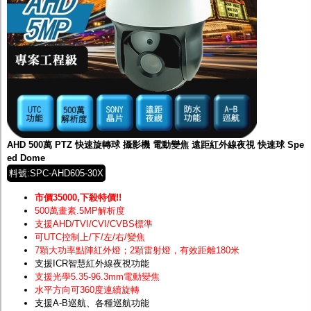
AHD 500萬 PTZ 快速旋轉球 攝影機 電動變焦 遠距紅外線夜視 快速球 Spe
ed Dome
料號:SPC-AHD605-30X
市價35000,下殺特價!!
500萬畫素.5MP解析度
支援AHD/TVI/CVI/CVBS標準
可UTC控制上/下/左/右/變焦
7顆大功率點陣紅外燈；2顆雷射燈，有效距離180米
支援ICR智慧紅外線夜視功能
支援光學5.35-96.3mm電動變焦
水平方向可360度連續旋轉
支援A-B巡航、各種巡航功能