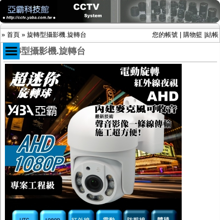
»
首頁
»
旋轉型攝影機.旋轉台
您的帳號
|
購物籃
|
結帳
旋轉型攝影機.旋轉台
商品目錄
限時促銷特惠專案
IP網路攝影機及錄放影機
AHD DVR數位錄放影機
AHD半球型(適用屋內)
AHD中小型紅外線攝影機(適用騎樓、室內外)
AHD防護罩型攝影機(適用屋外，紅外線照射
距離遠）
AHD特殊功能型攝影機
旋轉型攝影機.旋轉台
傳統高解析攝影機
鏡頭
投光設備
防護罩及支架
多路攝影機單軸傳輸