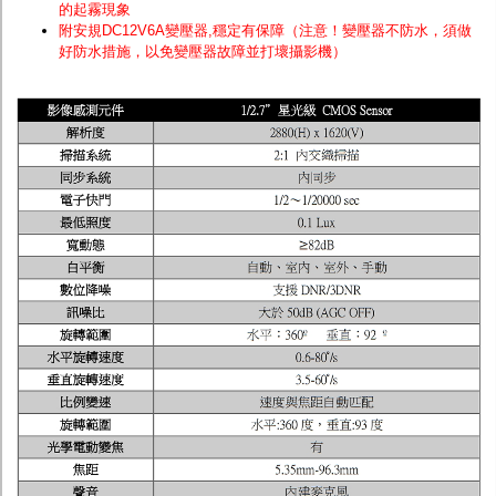
的起霧現象
附安規DC12V6A變壓器,穩定有保障（注意！變壓器不防水，須做
好防水措施，以免變壓器故障並打壞攝影機）