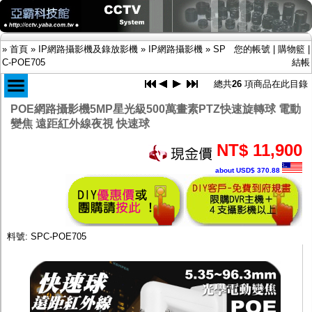
»
首頁
»
IP網路攝影機及錄放影機
»
IP網路攝影機
»
SP
您的帳號
|
購物籃
|
C-POE705
結帳
總共
26
項商品在此目錄
POE網路攝影機5MP星光級500萬畫素PTZ快速旋轉球 電動
商品目錄
變焦 遠距紅外線夜視 快速球
限時促銷特惠專案
IP網路攝影機及錄放影機
NT$ 11,900
-
IP網路攝影機
about USD$ 370.88
-
網路錄放影機NVR
AHD DVR數位錄放影機
AHD半球型(適用屋內)
AHD中小型紅外線攝影機(適用騎樓、室內外)
AHD防護罩型攝影機(適用屋外，紅外線照射
料號: SPC-POE705
距離遠）
AHD特殊功能型攝影機
旋轉型攝影機.旋轉台
傳統高解析攝影機
鏡頭
投光設備