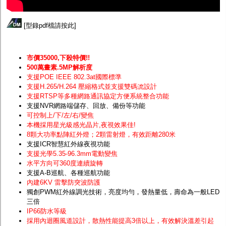
[
型錄pdf檔請按此
]
市價35000,下殺特價!!
500萬畫素.5MP解析度
支援POE IEEE 802.3at國際標準
支援H.265/H.264 壓縮格式並支援雙碼流設計
支援RTSP等多種網路通訊協定方便系統整合功能
支援NVR網路端儲存、回放、備份等功能
可控制上/下/左/右/變焦
本機採用星光級感光晶片
,夜視效果佳!
8顆大功率點陣紅外燈；2顆雷射燈，有效距離280米
支援ICR智慧紅外線夜視功能
支援光學5.35-96.3mm電動變焦
水平方向可360度連續旋轉
支援A-B巡航、各種巡航功能
內建6KV 雷擊防突波防護
獨創PWM紅外線調光技術，亮度均勻，發熱量低，壽命為一般LED
三倍
IP66防水等級
採用內迴圈風道設計，散熱性能提高3倍以上，有效解決溫差引起