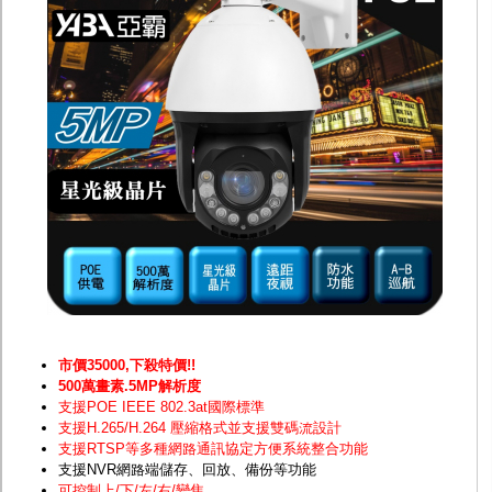
防護罩及支架
多路攝影機單軸傳輸
監聽器.麥克風
網路設備
視訊轉換設備
雙絞線傳輸器
雜訊改善器
分配放大器
網路線用水晶頭
網路線
懶人線.同軸線.花線
線頭.插座.延長線.HDMI線
集線盒.防水盒.配線盒
變壓器.避雷器
轉接頭
偽裝嚇阻假監視器. 警示防盜貼紙
行車紀錄器.車用插座配件
電腦工業機殼
市價35000,下殺特價!!
客訂商品
500萬畫素.5MP解析度
支援POE IEEE 802.3at國際標準
支援H.265/H.264 壓縮格式並支援雙碼流設計
支援RTSP等多種網路通訊協定方便系統整合功能
支援NVR網路端儲存、回放、備份等功能
可控制上/下/左/右/變焦