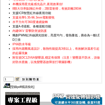
本機採用星光級感光晶片
,夜視效果佳!
8顆大功率點陣紅外燈；2顆雷射燈，有效距離280米
支援ICR智慧紅外線夜視功能
支援光學5.35-96.3mm電動變焦
水平方向可360度連續旋轉
支援A-B巡航、各種巡航功能
內建6KV 雷擊防突波防護
獨創PWM紅外線調光技術，亮度均勻，發熱量低，壽命為一般LE
D三倍
IP66防水等級
採用內迴圈風道設計，散熱性能提高3倍以上，有效解決溫差引起
的起霧現象
附安規DC12V6A變壓器,穩定有保障（注意！變壓器不防水，須做
好防水措施，以免變壓器故障並打壞攝影機）
[
型錄pdf檔請按此
]