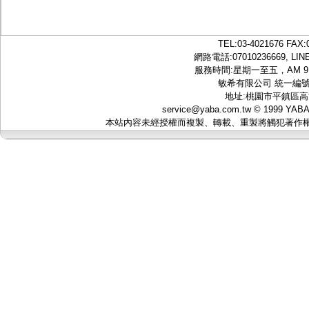
TEL:
03-4021676
FAX:0
網路電話:07010236669, LINE
服務時間:星期一至五，AM 9：
敏希有限公司 統一編號:5
地址:桃園市平鎮區高
service@yaba.com.tw
© 1999
YAB
本站內容未經授權而複製、轉載、重製將觸犯著作