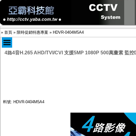
»
首頁
»
限時促銷特惠專案
»
HDVR-0404M5A4
商品目錄
4路4音H.265 AHD/TVI/CVI 支援5MP 1080P 500萬畫
限時促銷特惠專案
IP網路攝影機及錄放影機
AHD DVR數位錄放影機
AHD半球型(適用屋內)
AHD中小型紅外線攝影機(適用騎樓、室內外)
AHD防護罩型攝影機(適用屋外，紅外線照射
距離遠）
AHD特殊功能型攝影機
料號: HDVR-0404M5A4
旋轉型攝影機.旋轉台
傳統高解析攝影機
鏡頭
投光設備
防護罩及支架
多路攝影機單軸傳輸