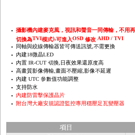
攝影機內建麥克風，視訊和聲音一同傳輸，不用
TVI
),
OSD
AHD / TVI
切換為
模式
可進入
修改
同軸與絞線傳輸器皆可傳送訊號
,
不需更換
內建
18
微晶
LED
內置
IR-CUT
切換
,
日夜效果還原度高
高畫質影像傳輸
,
畫面不壓縮
,
影像不延遲
內建
UTC
參數值功能調整
支持防水
內建防雷擊保護晶片
附台灣大廠安規認證監控專用穩壓足瓦變壓器