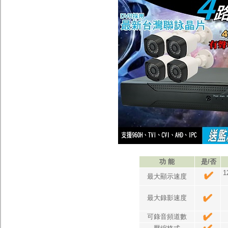
監聽器.麥克風
網路設備
視訊轉換設備
雙絞線傳輸器
雜訊改善器
分配放大器
網路線用水晶頭
網路線
懶人線.同軸線.花線
線頭.插座.延長線.HDMI線
集線盒.防水盒.配線盒
變壓器.避雷器
轉接頭
偽裝嚇阻假監視器. 警示防盜貼紙
行車紀錄器.車用插座配件
電腦工業機殼
客訂商品
功 能
是/否
1
最大顯示速度
最大錄影速度
可錄音頻道數