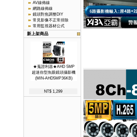
AV線佈線
網路線佈線
鏡頭對焦調整DIY
常見影像不正常排除
常用監視器材公式
新上架商品
★蒐證利器★AHD 5MP
超迷你型魚眼鏡頭攝影機
(MIN-AHD5MP36KB)
NT$ 1,299