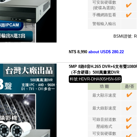
可安裝硬碟數
(硬碟為選購)
手機網路監看
警報輸入輸出
BSMI證號: R
NT$ 8,990
about USD$ 280.22
5MP 8路8音H.265 DVR+6支有聲1
（不含硬碟）500萬畫素DVR
料號:HDVR-DHA805H5N-6IR
功 能
是/否
最大顯示速度
最大錄影速度
可錄音頻道數
壓縮格式
可安裝硬碟數