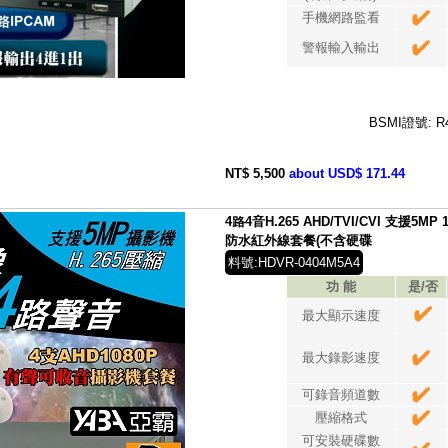
手機網路監看
警報輸入輸出
BSMI證號: R
NT$ 5,500
about USD$ 171.44
4路4音H.265 AHD/TVI/CVI 支援5MP
防水紅外線套餐(不含硬碟
料號:HDVR-0404M5A4
功 能
是/否
最大顯示速度
最大錄影速度
可錄音頻道數
壓縮格式
可安裝硬碟數