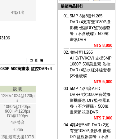
暢銷商品排行
4進/1出
01.
5MP 8路8音H.265
DVR+4支有聲1080P攝
影機 優惠DIY監視器套
餐（不含硬碟）500萬
43106
畫素DVR
NT$ 8,990
02.
4路4音H.265
AHD/TVI/CVI 支援5MP
1080P 500萬畫素 監控
 1080P 500萬畫素 監控DVR+4
DVR+4防水紅外線套餐
(不含硬碟
NT$ 5,000
03.
5MP 4路4音AHD
說 明
DVR+4支1080P有聲攝
1280x1024@120fp
s
影機優惠 DIY監視器套
餐（不含硬碟）500萬
1080N@120fps
960H@120fps
畫素監視器DVR
D1@120fps
NT$ 7,000
4路聲音
04.
4路4音5MP DVR+2支
H.265
有聲1080P攝影機 優惠
DIY監視器套餐（不含
1顆,最高支援10TB