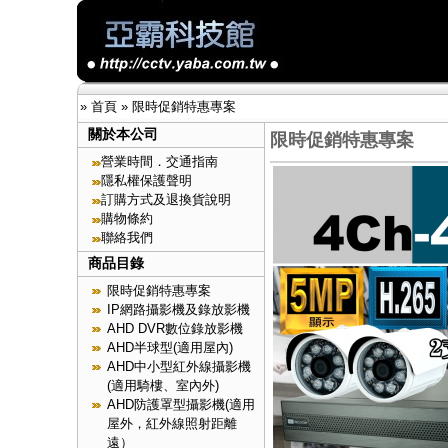
»
首頁
»
限時促銷特惠專案
關於本公司
限時促銷特惠專案
營業時間．交通指南
隱私權保護聲明
訂購方式及退換貨說明
購物條約
聯絡我們
商品目錄
限時促銷特惠專案
IP網路攝影機及錄放影機
AHD DVR數位錄放影機
AHD半球型(適用屋內)
AHD中小型紅外線攝影機
(適用騎樓、室內外)
AHD防護罩型攝影機(適用
屋外，紅外線照射距離
遠）