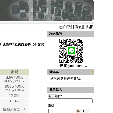
您的帳號
|
購物籃
|
結帳
聯絡我們
攝影機 優惠DIY監視器套餐（不含硬
LINE ID:
yaba.com.tw
說 明
購物車
5MP@80fps
您尚未選購任何商品.
4MP@120fps
1080p@60fps
會員登入!
720p@120fps
4路聲音
電子郵件:
H.265
密碼:
1顆,最大支援10TB