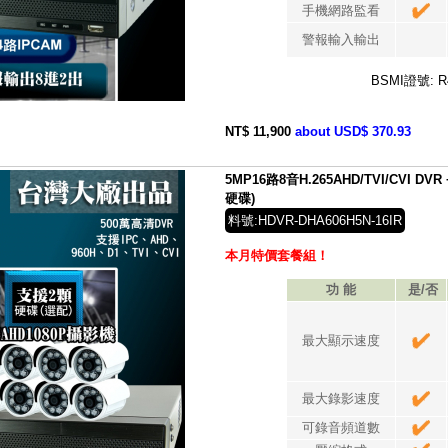
手機網路監看
警報輸入輸出
BSMI證號: R
NT$ 11,900
about USD$ 370.93
5MP16路8音H.265AHD/TVI/CVI D
硬碟)
料號:HDVR-DHA606H5N-16IR
本月特價套餐組！
功 能
是/否
最大顯示速度
最大錄影速度
可錄音頻道數