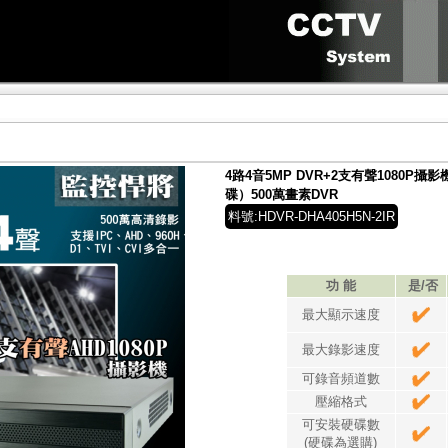
4路4音5MP DVR+2支有聲1080P
碟）500萬畫素DVR
料號:HDVR-DHA405H5N-2IR
功 能
是/否
最大顯示速度
最大錄影速度
可錄音頻道數
壓縮格式
可安裝硬碟數
(硬碟為選購)