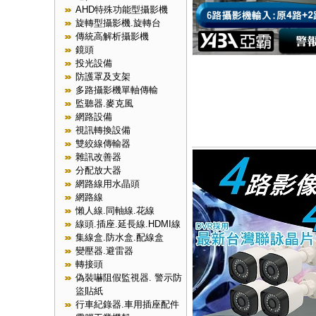
AHD特殊功能型攝影機
旋轉型攝影機.旋轉台
傳統高解析攝影機
鏡頭
投光設備
防護罩及支架
多路攝影機單軸傳輸
監聽器.麥克風
網路設備
視訊轉換設備
雙絞線傳輸器
雜訊改善器
分配放大器
網路線用水晶頭
網路線
懶人線.同軸線.花線
線頭.插座.延長線.HDMI線
集線盒.防水盒.配線盒
變壓器.避雷器
轉接頭
偽裝嚇阻假監視器. 警示防
盜貼紙
行車紀錄器.車用插座配件