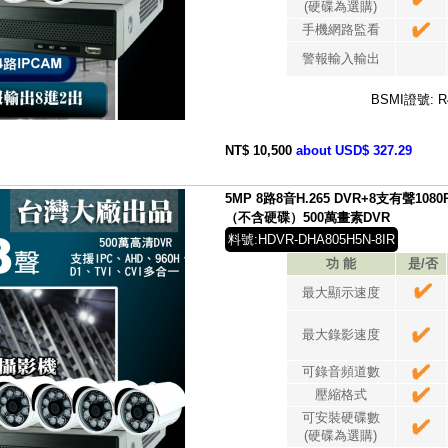
(硬碟為選購)
手機網路監看
警報輸入輸出
BSMI證號: R
NT$ 10,500
about USD$ 327.29
5MP 8路8音H.265 DVR+8支有聲1
（不含硬碟）500萬畫素DVR
料號:HDVR-DHA805H5N-8IR
功 能
是/否
最大顯示速度
最大錄影速度
可錄音頻道數
壓縮格式
可安裝硬碟數
(硬碟為選購)