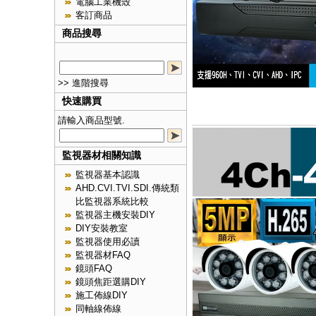
電腦工業機殼
客訂商品
商品搜尋
>> 進階搜尋
快速購買
請輸入商品型號.
監視器材相關知識
監視器基本認識
AHD.CVI.TVI.SDI.傳統類
比監視器系統比較
監視器主機安裝DIY
DIY安裝教室
監視器使用必讀
監視器材FAQ
鏡頭FAQ
鏡頭焦距選購DIY
施工佈線DIY
同軸線佈線