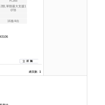
H.265
2顆,單顆最大支援1
0TB
16進/4出
43106
總頁數:
1