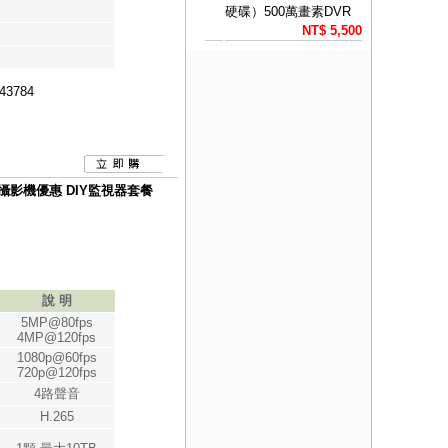
硬碟）500萬畫素DVR
NT$ 5,500
43784
有聲攝影機優惠 DIY監視器套餐
說 明
5MP@80fps
4MP@120fps
1080p@60fps
720p@120fps
4路聲音
H.265