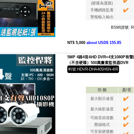
(硬碟為選購)
手機網路監看
警報輸入輸出
BSMI證號: R
NT$ 5,000
about USD$ 155.85
5MP 4路4音AHD DVR+4支1080P
（不含硬碟）500萬畫素監視器DVR
料號:HDVR-DHA405H5N-4IR
功 能
是/否
最大顯示速度
最大錄影速度
可錄音頻道數
壓縮格式
可安裝硬碟數