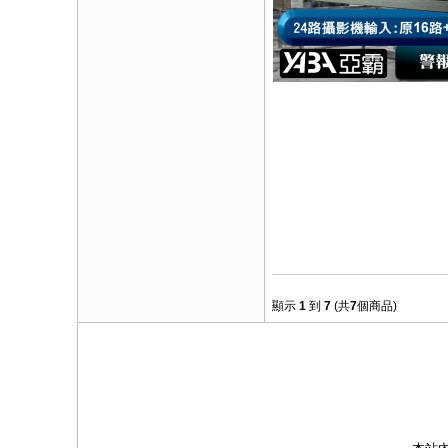
顯示
1
到
7
(共
7
個商品)