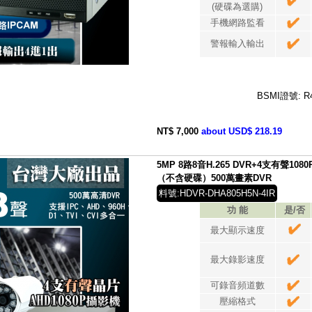
(硬碟為選購)
手機網路監看
警報輸入輸出
BSMI證號: R
NT$ 7,000
about USD$ 218.19
5MP 8路8音H.265 DVR+4支有聲1
（不含硬碟）500萬畫素DVR
料號:HDVR-DHA805H5N-4IR
功 能
是/否
最大顯示速度
最大錄影速度
可錄音頻道數
壓縮格式