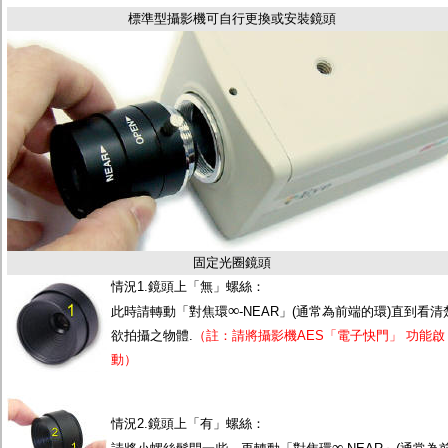
監聽器.麥克風
標準型攝影機可自行更換或安裝鏡頭
網路設備
視訊轉換設備
雙絞線傳輸器
雜訊改善器
分配放大器
網路線用水晶頭
網路線
懶人線.同軸線.花線
線頭.插座.延長線.HDMI線
集線盒.防水盒.配線盒
變壓器.避雷器
轉接頭
偽裝嚇阻假監視器. 警示防盜貼紙
固定光圈鏡頭
行車紀錄器.車用插座配件
情況1.鏡頭上「無」螺絲：
電腦工業機殼
∞
客訂商品
此時請轉動「對焦環
-NEAR」(通常為前端的環)直到看清
欲拍攝之物體.
（註：請將攝影機AES「電子快門」 功能啟
動）
情況2.鏡頭上「有」螺絲：
∞