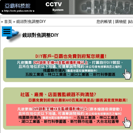
»
首頁
»
鏡頭對焦調整DIY
您的帳號
|
購物籃
|
結
鏡頭對焦調整DIY
商品目錄
限時促銷特惠專案
IP網路攝影機及錄放影機
AHD DVR數位錄放影機
AHD半球型(適用屋內)
AHD中小型紅外線攝影機(適用騎樓、室內外)
AHD防護罩型攝影機(適用屋外，紅外線照射
距離遠）
AHD特殊功能型攝影機
旋轉型攝影機.旋轉台
傳統高解析攝影機
鏡頭
投光設備
防護罩及支架
多路攝影機單軸傳輸