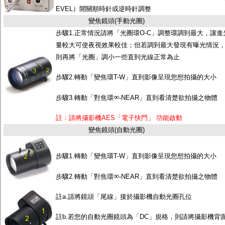
EVEL）開關順時針或逆時針調整
變焦鏡頭(手動光圈)
步驟1.正常情況請將「光圈環O-C」調整環調到最大，讓進
量較大可使夜視效果較佳；但若調到最大發現有曝光情況
則再將「光圈」調小一些直到光線正常為止
步驟2.轉動「變焦環T-W」直到影像呈現您想拍攝的大小
∞
步驟3.轉動「對焦環
-NEAR」直到看清楚欲拍攝之物體
註：請將攝影機AES「電子快門」 功能啟動
變焦鏡頭(自動光圈)
步驟1.轉動「變焦環T-W」直到影像呈現您想拍攝的大小
∞
步驟2.轉動「對焦環
-NEAR」直到看清楚欲拍攝之物體
註a.請將鏡頭「尾線」接於攝影機自動光圈孔位
註b.若您的自動光圈鏡頭為「DC」規格，則請將攝影機背