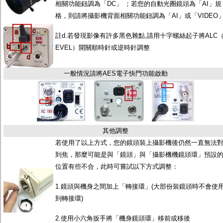
相關功能鈕調為「DC」 ；若您的自動光圈鏡頭為「AI」規
格，則請將攝影機背面相關功能鈕調為「AI」或「VIDEO
註d.若發現影像有許多黑色雜點,請用十字螺絲起子將ALC（
EVEL）開關順時針或逆時針調整
一般情況請將AES電子快門功能啟動
其他調整
若使用了以上方式，您的鏡頭裝上攝影機後仍然一直無法
到焦，那麼可能是與「鏡頭」與「攝影機機鏡頭環」預設
位置有些不合，此時可嘗試以下方式調整：
1.鏡頭與機身之間加上「轉接環」(大部份裝鏡頭時不會使
到轉接環)
2.使用小六角扳手將「機身鏡頭環」移前或移後