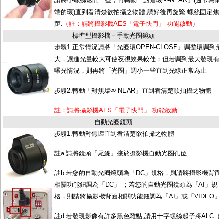
請將小螺絲鬆開一些，再轉動「對焦環
-NEAR」(通常為
端的環)直到看清楚欲拍攝之物體,調好後再旋緊 螺絲固定焦
距.
（註：請將攝影機AES「電子快門」 功能啟動）
標準型攝影機－手動光圈鏡頭
步驟1.正常情況請將「光圈環OPEN-CLOSE」調整環調到
大，讓進光量較大可使夜視效果較佳；但若調到最大發現
曝光情況，則再將「光圈」調小一些直到光線正常為止
∞
步驟2.轉動「對焦環
-NEAR」直到看清楚欲拍攝之物體
註：請將攝影機AES「電子快門」 功能啟動
自動光圈鏡頭
步驟1.轉動對焦環直到看清楚欲拍攝之物體
註a.請將鏡頭「尾線」接於攝影機自動光圈孔位
註b.若您的自動光圈鏡頭為「DC」規格，則請將攝影機背
相關功能鈕調為「DC」 ；若您的自動光圈鏡頭為「AI」規
格，則請將攝影機背面相關功能鈕調為「AI」或「VIDEO
註d.若發現影像有許多黑色雜點,請用十字螺絲起子將ALC（