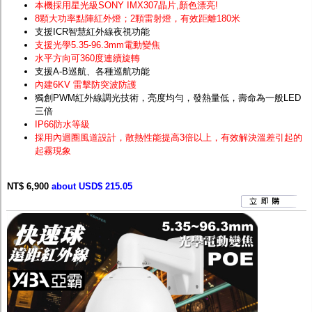
本機採用星光級SONY IMX307晶片
,顏色漂亮!
8顆大功率點陣紅外燈；2顆雷射燈，有效距離180米
支援ICR智慧紅外線夜視功能
支援光學5.35-96.3mm電動變焦
水平方向可360度連續旋轉
支援A-B巡航、各種巡航功能
內建6KV 雷擊防突波防護
獨創PWM紅外線調光技術，亮度均勻，發熱量低，壽命為一般LED
三倍
IP66防水等級
採用內迴圈風道設計，散熱性能提高3倍以上，有效解決溫差引起的
起霧現象
NT$ 6,900
about USD$ 215.05