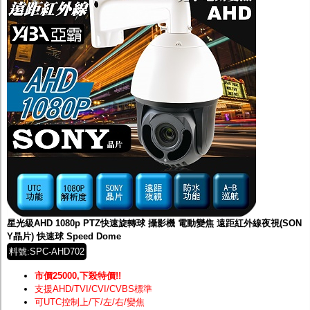
星光級AHD 1080p PTZ快速旋轉球 攝影機 電動變焦 遠距紅外線夜視(SON
Y晶片) 快速球 Speed Dome
料號:SPC-AHD702
市價25000,下殺特價!!
支援AHD/TVI/CVI/CVBS標準
可UTC控制上/下/左/右/變焦