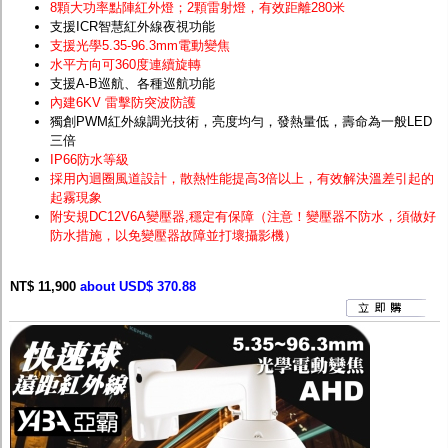
8顆大功率點陣紅外燈；2顆雷射燈，有效距離280米
支援ICR智慧紅外線夜視功能
支援光學5.35-96.3mm電動變焦
水平方向可360度連續旋轉
支援A-B巡航、各種巡航功能
內建6KV 雷擊防突波防護
獨創PWM紅外線調光技術，亮度均勻，發熱量低，壽命為一般LED
三倍
IP66防水等級
採用內迴圈風道設計，散熱性能提高3倍以上，有效解決溫差引起的
起霧現象
附安規DC12V6A變壓器,穩定有保障（注意！變壓器不防水，須做好
防水措施，以免變壓器故障並打壞攝影機）
NT$ 11,900
about USD$ 370.88