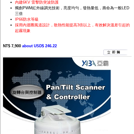
內建6KV 雷擊防突波防護
獨創PWM紅外線調光技術，亮度均勻，發熱量低，壽命為一般LED
三倍
IP66防水等級
採用內迴圈風道設計，散熱性能提高3倍以上，有效解決溫差引起的
起霧現象
NT$ 7,900
about USD$ 246.22