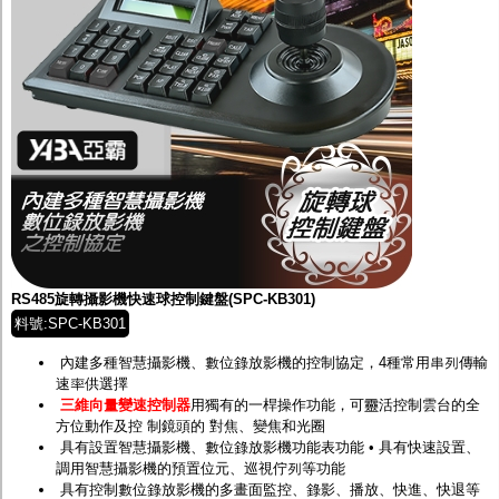
RS485旋轉攝影機快速球控制鍵盤(SPC-KB301)
料號:SPC-KB301
內建多種智慧攝影機、數位錄放影機的控制協定，4種常用串列傳輸
速率供選擇
三維向量變速控制器
用獨有的一桿操作功能，可靈活控制雲台的全
方位動作及控 制鏡頭的 對焦、變焦和光圈
具有設置智慧攝影機、數位錄放影機功能表功能 • 具有快速設置、
調用智慧攝影機的預置位元、巡視佇列等功能
具有控制數位錄放影機的多畫面監控、錄影、播放、快進、快退等