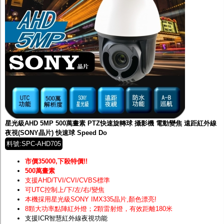
星光級AHD 5MP 500萬畫素 PTZ快速旋轉球 攝影機 電動變焦 遠距紅外線
夜視(SONY晶片) 快速球 Speed Do
料號:SPC-AHD705
市價35000,下殺特價!!
500萬畫素
支援AHD/TVI/CVI/CVBS標準
可UTC控制上/下/左/右/變焦
本機採用星光級SONY IMX335晶片
,顏色漂亮!
8顆大功率點陣紅外燈；2顆雷射燈，有效距離180米
支援ICR智慧紅外線夜視功能