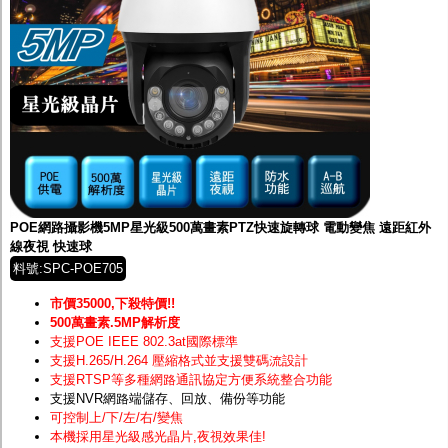
POE網路攝影機5MP星光級500萬畫素PTZ快速旋轉球 電動變焦 遠距紅外
線夜視 快速球
料號:SPC-POE705
市價35000,下殺特價!!
500萬畫素.5MP解析度
支援POE IEEE 802.3at國際標準
支援H.265/H.264 壓縮格式並支援雙碼流設計
支援RTSP等多種網路通訊協定方便系統整合功能
支援NVR網路端儲存、回放、備份等功能
可控制上/下/左/右/變焦
本機採用星光級感光晶片
,夜視效果佳!