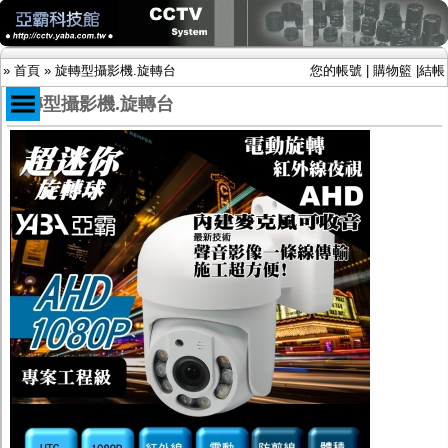
»
首頁
»
旋轉型攝影機.旋轉台
您的帳號
|
購物籃
|
結帳
旋轉型攝影機.旋轉台
商品目錄
限時促銷特惠專案
IP網路攝影機及錄放影機
AHD DVR數位錄放影機
AHD半球型(適用屋內)
AHD中小型紅外線攝影機(適用騎樓、室內外)
AHD防護罩型攝影機(適用屋外，紅外線照射
距離遠）
AHD特殊功能型攝影機
旋轉型攝影機.旋轉台
傳統高解析攝影機
鏡頭
投光設備
防護罩及支架
多路攝影機單軸傳輸