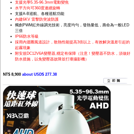
支援光學5.35-96.3mm電動變焦
水平方向可360度連續旋轉
支援A-B巡航、各種巡航功能
內建6KV 雷擊防突波防護
獨創PWM紅外線調光技術，亮度均勻，發熱量低，壽命為一般LED
三倍
IP66防水等級
採用內迴圈風道設計，散熱性能提高3倍以上，有效解決溫差引起的
起霧現象
附安規DC12V6A變壓器,穩定有保障（注意！變壓器不防水，須做好
防水措施，以免變壓器故障並打壞攝影機）
NT$ 8,900
about USD$ 277.38