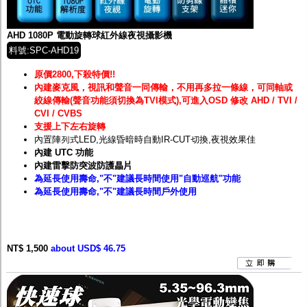
監聽器.麥克風
網路設備
視訊轉換設備
AHD 1080P 電動旋轉球紅外線夜視攝影機
雙絞線傳輸器
料號:SPC-AHD19
雜訊改善器
分配放大器
原價2800,下殺特價!!
網路線用水晶頭
內建麥克風，視訊和聲音一同傳輸，不用再多拉一條線，可同軸或
網路線
絞線傳輸(聲音功能須切換為TVI模式),可進入OSD 修改 AHD / TVI /
懶人線.同軸線.花線
CVI / CVBS
線頭.插座.延長線.HDMI線
支援上下左右旋轉
集線盒.防水盒.配線盒
內置陣列式LED,光線昏暗時自動IR-CUT切換,夜視效果佳
變壓器.避雷器
內建 UTC 功能
轉接頭
內建雷擊防突波防護
晶片
偽裝嚇阻假監視器. 警示防盜貼紙
為延長使用壽命,"不"建議長時間使用"自動巡航"功能
行車紀錄器.車用插座配件
為延長使用壽命,"不"建議長時間戶外使用
電腦工業機殼
客訂商品
NT$ 1,500
about USD$ 46.75