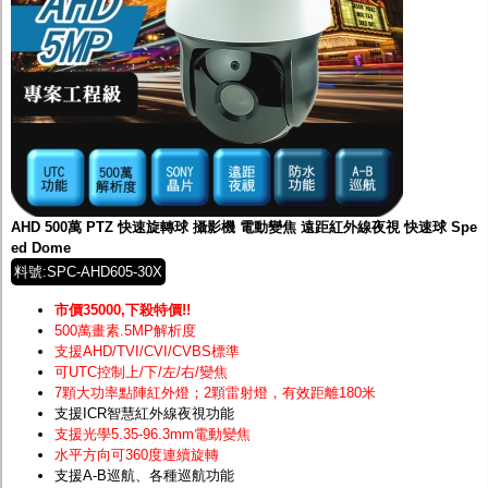
AHD 500萬 PTZ 快速旋轉球 攝影機 電動變焦 遠距紅外線夜視 快速球 Spe
ed Dome
料號:SPC-AHD605-30X
市價35000,下殺特價!!
500萬畫素.5MP解析度
支援AHD/TVI/CVI/CVBS標準
可UTC控制上/下/左/右/變焦
7顆大功率點陣紅外燈；2顆雷射燈，有效距離180米
支援ICR智慧紅外線夜視功能
支援光學5.35-96.3mm電動變焦
水平方向可360度連續旋轉
支援A-B巡航、各種巡航功能