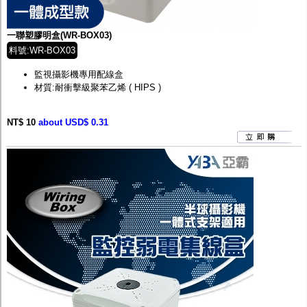
監聽器.麥克風
網路設備
視訊轉換設備
一聯塑膠明盒(WR-BOX03)
雙絞線傳輸器
料號:WR-BOX03
雜訊改善器
分配放大器
監視攝影機專用配線盒
網路線用水晶頭
材質:耐衝擊級聚苯乙烯 ( HIPS )
網路線
懶人線.同軸線.花線
NT$ 10
線頭.插座.延長線.HDMI線
about USD$ 0.31
集線盒.防水盒.配線盒
變壓器.避雷器
轉接頭
偽裝嚇阻假監視器. 警示防盜貼紙
行車紀錄器.車用插座配件
電腦工業機殼
客訂商品