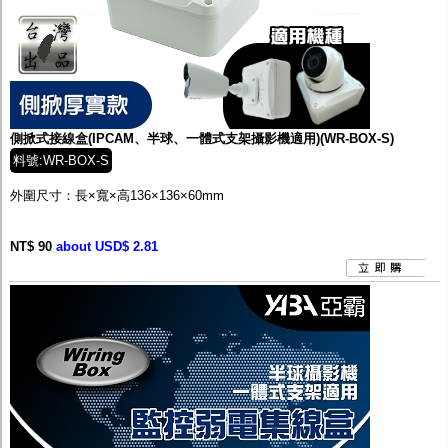
側掀式接線盒(IPCAM、半球、一體式支架攝影機適用)(WR-BOX-S)
料號:WR-BOX-S
外圍尺寸：長×寬×高136×136×60mm
NT$ 90
about USD$ 2.81