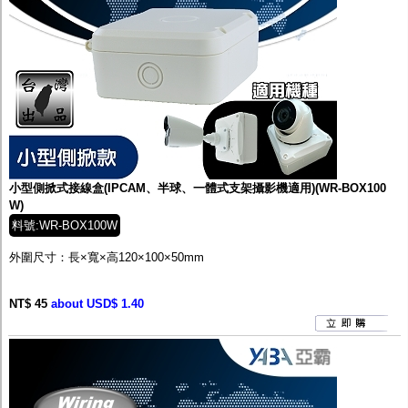
小型側掀式接線盒(IPCAM、半球、一體式支架攝影機適用)(WR-BOX100
W)
料號:WR-BOX100W
外圍尺寸：長×寬×高
120×100×50
mm
NT$ 45
about USD$ 1.40