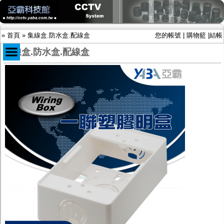
»
首頁
»
集線盒.防水盒.配線盒
您的帳號
|
購物籃
|
結帳
集線盒.防水盒.配線盒
商品目錄
限時促銷特惠專案
IP網路攝影機及錄放影機
AHD DVR數位錄放影機
AHD半球型(適用屋內)
AHD中小型紅外線攝影機(適用騎樓、室內外)
AHD防護罩型攝影機(適用屋外，紅外線照射
距離遠）
AHD特殊功能型攝影機
旋轉型攝影機.旋轉台
傳統高解析攝影機
鏡頭
投光設備
防護罩及支架
多路攝影機單軸傳輸