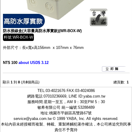
防水接線盒(大容量高防水厚實款)(WR-BOX-W)
料號:WR-BOX-W
外部尺寸：長x寬x高156mm x 107mm x 76mm
NT$ 100
about USD$ 3.12
顯示
1
到
8
(共
8
個商品)
總頁數:
1
TEL:
03-4021676
FAX:03-4024086
網路電話:07010236669, LINE ID:
yaba.com.tw
服務時間:星期一至五，AM 9：30至PM 5：30
敏希有限公司 統一編號:53288489
地址:桃園市平鎮區高雙路67號
service@yaba.com.tw
© 1999
YABA
, Inc. All rights reserved.
本站內容未經授權而複製、轉載、重製將觸犯著作權法，本公司將追究刑民事
責任不予寬待