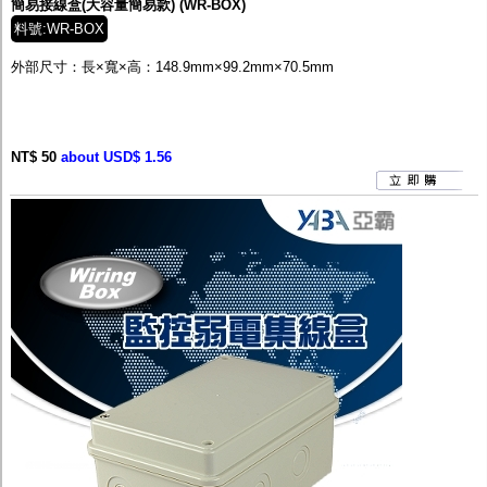
簡易接線盒(大容量簡易款) (WR-BOX)
料號:WR-BOX
外部尺寸：
長×寬×高：148.9mm×99.2mm×70.5mm
NT$ 50
about USD$ 1.56