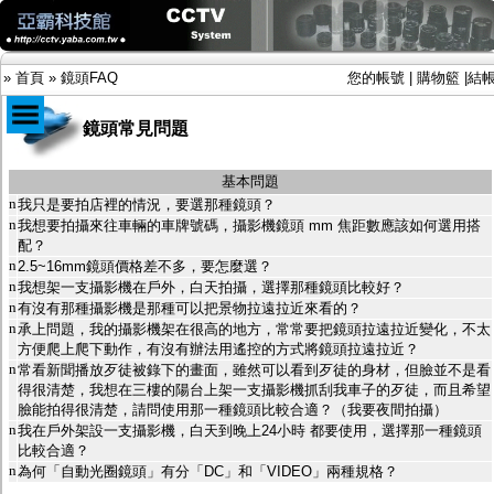
»
首頁
»
鏡頭FAQ
您的帳號
|
購物籃
|
結
鏡頭常見問題
商品目錄
基本問題
n
我只是要拍店裡的情況，要選那種鏡頭？
限時促銷特惠專案
n
我想要拍攝來往車輛的車牌號碼，攝影機鏡頭 mm 焦距數應該如何選用搭
IP網路攝影機及錄放影機
配？
AHD DVR數位錄放影機
n
2.5~16mm鏡頭價格差不多，要怎麼選？
AHD半球型(適用屋內)
n
我想架一支攝影機在戶外，白天拍攝，選擇那種鏡頭比較好？
AHD中小型紅外線攝影機(適用騎樓、室內外)
n
有沒有那種攝影機是那種可以把景物拉遠拉近來看的？
AHD防護罩型攝影機(適用屋外，紅外線照射
n
承上問題，我的攝影機架在很高的地方，常常要把鏡頭拉遠拉近變化，不太
距離遠）
方便爬上爬下動作，有沒有辦法用遙控的方式將鏡頭拉遠拉近？
AHD特殊功能型攝影機
n
常看新聞播放歹徒被錄下的畫面，雖然可以看到歹徒的身材，但臉並不是看
旋轉型攝影機.旋轉台
得很清楚，我想在三樓的陽台上架一支攝影機抓刮我車子的歹徒，而且希望
傳統高解析攝影機
臉能拍得很清楚，請問使用那一種鏡頭比較合適？（我要夜間拍攝）
鏡頭
n
我在戶外架設一支攝影機，白天到晚上24小時 都要使用，選擇那一種鏡頭
投光設備
比較合適？
防護罩及支架
n
為何「自動光圈鏡頭」有分「DC」和「VIDEO」兩種規格？
多路攝影機單軸傳輸