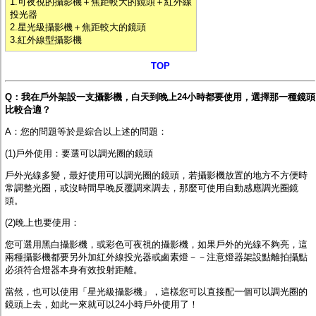
1.可夜視的攝影機＋焦距較大的鏡頭＋紅外線
投光器
2.星光級攝影機＋焦距較大的鏡頭
3.紅外線型攝影機
TOP
Q：我在戶外架設一支攝影機，白天到晚上24小時都要使用，選擇那一種鏡頭
比較合適？
A：您的問題等於是綜合以上述的問題：
(1)戶外使用：要選可以調光圈的鏡頭
戶外光線多變，最好使用可以調光圈的鏡頭，若攝影機放置的地方不方便時
常調整光圈，或沒時間早晚反覆調來調去，那麼可使用
自動感應調光圈鏡
頭
。
(2)晩上也要使用：
您可選用黑白攝影機，或彩色可夜視的攝影機，如果戶外的光線不夠亮，這
兩種攝影機都要另外加
紅外線投光器或鹵素燈
－－注意燈器架設點離拍攝點
必須符合燈器本身有效投射距離。
當然，也可以使用「
星光級攝影機
」，這樣您可以直接配一個可以調光圈的
鏡頭上去，如此一來就可以24小時戶外使用了！