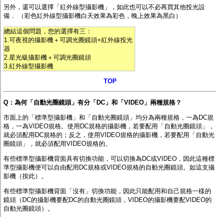
另外，還可以選擇「
紅外線型攝影機
」，如此也可以不必再買其他投光設
備． （彩色紅外線型攝影機白天效果為彩色，晚上效果為黑白）
總結這個問題，您的選擇有三：
1.可夜視的攝影機＋可調光圈鏡頭+紅外線投光
器
2.星光級攝影機＋可調光圈鏡頭
3.紅外線型攝影機
TOP
Q：為何「自動光圈鏡頭」有分「DC」和「VIDEO」兩種規格？
市面上的「標準型攝影機」和「自動光圈鏡頭」均分為兩種規格，一為DC規
格，一為VIDEO規格。使用DC規格的攝影機，若要配用「自動光圈鏡頭」，
就必須配用DC規格的；反之，使用VIDEO規格的攝影機，若要配用「自動光
圈鏡頭」，就必須配用VIDEO規格的。
有些標準型攝影機背面具有切換功能，可以切換為DC或VIDEO，因此這種標
準型攝影機便可以自由配用DC規格或VIDEO規格的自動光圈鏡頭。如
這支攝
影機（按此）
。
有些標準型攝影機背面「沒有」切換功能，因此只能配用和自己規格一樣的
鏡頭（DC的攝影機要配DC的自動光圈鏡頭，VIDEO的攝影機要配VIDEO的
自動光圈鏡頭）。