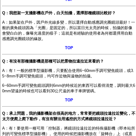
Q：我想架一支攝影機在戶外，白天拍攝，選擇那種鏡頭比較好？
A：如果架在戶外，因戶外光線多變，所以選擇
自動感應調光圈鏡頭
最好！
一
般的廣角鏡頭
因為「光圈」是固定的，所以當日光太亮的時候，拍攝的影像
會變白白的，像曝光過度的樣子；這就是有經驗的使用者為何都選擇用
自動
感應調光圈鏡頭
的緣故。
TOP
Q：有沒有那種攝影機是那種可以把景物拉遠拉近來看的？
A：有！一般的標準型攝影機，只要配合使
用6~60mm手調可變焦鏡頭
，或3.
5~8mm手調可變焦鏡頭，均可作近物與遠物的拍攝。
6~60mm手調可變焦鏡頭
調到6mm的時候近的東西可以看得清楚，調到最大6
0mm望遠的時候也可以看到30公尺遠的車子車牌號碼。
TOP
Q：承上問題，我的攝影機架在很高的地方，常常要把鏡頭拉遠拉近變化，不
太方便爬上爬下動作，有沒有辦法用遙控的方式將鏡頭拉遠拉近？
A：有！要使用一種可用「控制器」將鏡頭拉遠拉近的特殊攝影機（即本站所
列的
可變焦標準型攝影機
）。使用的時候把攝影機放在「旋轉台」上（或直