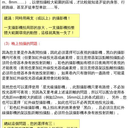
m、8mm……），以便拍攝較大範圍的區域，才比較能知道歹徒的身形、行
經路線、甚至歹徒車型車款……等。
建議：同時用兩支（或以上）的攝影機！
一支攝影機拍局部的放大，一支攝影機拍整
體大範圍環境的動態，這樣就萬無一失了！
（3）晚上拍攝的問題：
因為您主要是作為夜間拍攝，因此必須選擇可以夜視的攝影機，黑白的攝影
機均可夜視（但要加
紅外線投光器或鹵素燈
，並注意燈器架設點離拍攝點必
須符合燈器本身有效投射距離），彩色的攝影機如有標示日夜兩用可夜視的
才能夜視（夜視也要加
紅外線投光器或鹵素燈
，並注意燈器架設點離拍攝點
必須符合燈器本身有效投射距離）。如果巷內只有微弱的一盏路燈，可能還
是要加紅外線投光器或鹵素燈會比較保險。
當然您也可以選擇使用「
星光級攝影機
」，此類攝影機只要有路燈，不必加
投光器即可夜視；另因為又要考慮上述遠距離的問題，所以可以配合使用各
式焦距mm數較大的鏡頭（例如12mm、16mm以上的各式鏡頭）。 另外，您
也可以選擇「
紅外線型攝影機
」，如此也可以不必再買其他投光設備。
（「彩色紅外線攝影機」晚上拍出來的效果會變「黑白」，且必須注意紅外
線攝影機的架設點距離拍攝點，必須符合該攝影機本身有效投射距離）。
總結這個問題，您的選擇有三：