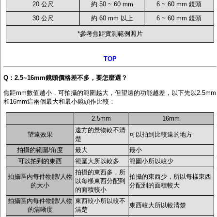
20 公尺
約 50 ~ 60 mm
6 ~ 60 mm 鏡頭
30 公尺
約 60 mm 以上
6 ~ 60 mm 鏡頭
*參考焦距實測範例照片
TOP
Q：2.5~16mm鏡頭價格差不多，要怎麼選？
焦距mm數值越小，可拍攝的範圍越大，但望遠的功能越差，以下先以2.5mm
和16mm這兩個最大和最小鏡頭作比較：
2.5mm
16mm
遠方的景物較不清
望遠效果
可以拍到比較遠的地方
楚
拍攝的範圍/角度
最大
最小
可以拍到的東西
範圍大所以較多
範圍小所以較少
拍攝的東西多，所
拍攝區內每件物體/人物
拍攝的東西少，所以每樣東西
以每樣東西分配到
的大小
分配到的面積較大
的面積較小
拍攝區內每件物體/人物
東西較小所以較不
東西較大所以較清楚
的清晰度
清楚