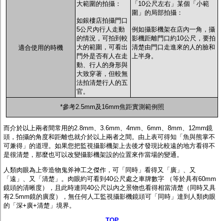
大範圍的拍攝：
「10公尺左右」某個「小範
圍」的局部拍攝：
如銀樓店拍攝門口
5公尺內行人走動
例如攝影機架在店內一角，攝
的情況，可拍到較
影機距離門口約10公尺，要拍
大的範圍，可看出
清楚由門口走進來的人的臉和
適合使用的時機
門外是否有人在走
上半身。
動、行人的身形與
大致穿著，但較無
法拍清楚行人的五
官。
*參考2.5mm及16mm焦距實測範例照
而介於以上兩者間常用的2.8mm、3.6mm、4mm、6mm、8mm、12mm鏡
頭，拍攝的角度和距離也就介於以上兩者之間。由上表可得知「魚與熊掌不
可兼得」的道理。如果您把監視攝影機架上去後才發現比較遠的地方看得不
是很清楚，那麼也可以改變攝影機架設的位置來作當場的變通。
人類肉眼為上帝造物鬼斧神工之傑作，可「同時」看得又「廣」、又
「遠」、又「清楚」。肉眼約可看到40公尺處之車牌數字 （等於具有60mm
鏡頭的清晰度），且此時連同40公尺以內之景物也看得相當清楚（同時又具
有2.5mm鏡的廣度），無任何人工監視攝影機鏡頭可「同時」達到人類肉眼
的「深+廣+清楚」境界。
TOP