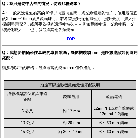
監聽器.麥克風
Q：我只是要拍店裡的情況，要選那種鏡頭？
網路設備
A：一般來說像無挑高的10坪以內室內空間，或光線穩定的地方，使用最便宜
視訊轉換設備
的3.6mm~16mm廣角鏡頭即可。若希望提升拍攝清晰度、提升亮度、擴大拍
雙絞線傳輸器
攝範圍等情況，或所要監視的環境較特殊－－例如距離較遠、光線較暗、光
雜訊改善器
線變化較大……也可以選擇其他各類鏡頭。
分配放大器
網路線用水晶頭
TOP
網路線
懶人線.同軸線.花線
Q：我想要拍攝來往車輛的車牌號碼，攝影機鏡頭 mm 焦距數應該如何選用
線頭.插座.延長線.HDMI線
搭配？
集線盒.防水盒.配線盒
變壓器.避雷器
請參考以下的表格，選擇適當的鏡頭 mm 值作搭配
：
轉接頭
偽裝嚇阻假監視器. 警示防盜貼紙
行車紀錄器.車用插座配件
拍攝車牌攝影機鏡頭最佳搭配說明
電腦工業機殼
攝影機架設位置與車道
客訂商品
鏡頭選用
產品建議
距離
12mm/F1.6廣角鏡頭或
5 公尺
約 12 mm
12mm/F1.2鏡頭
10 公尺
約 20 mm
6 ~ 60 mm 鏡頭
15 公尺
約 30 ~ 40 mm
6 ~ 60 mm 鏡頭