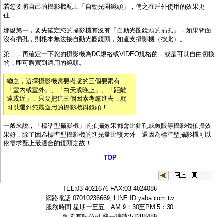
若您要將自己的攝影機配上「自動光圈鏡頭」，使之在戶外使用的效果更
佳，
那麼第一，要先確定您的攝影機有沒有「自動光圈鏡頭的插孔」，如果背面
沒有插孔，則根本無法接自動光圈鏡頭，如
這支攝影機（按此）
。
第二，再確定一下您的攝影機為DC規格或VIDEO規格的，或是可以自由切換
的，即可購買到適用的鏡頭。
總之，選擇攝影機需要考慮的三個要素有
「室內或室外」、「白天或晚上」、「距離
遠或近」，只要把這三個因素考慮進去，就
可以選到您最適用的攝影機與鏡頭！
一般來說，「標準型攝影機」的拍攝效果都會比針孔或魚眼等攝影機拍攝效
果好，除了因為標準型攝影機的進光量比較大外，還因為標準型攝影機可以
依需求配上最適合的鏡頭之故！
TOP
TEL:
03-4021676
FAX:03-4024086
網路電話:07010236669, LINE ID:
yaba.com.tw
服務時間:星期一至五，AM 9：30至PM 5：30
敏希有限公司 統一編號:53288489