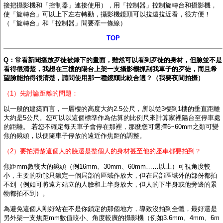
接把攝影機和「控制器」連接使用），用「控制器」控制旋轉台和攝影機，
使「旋轉台」可以上下左右轉動，攝影機鏡頭可以拉遠拉近看，很方便！
（「旋轉台」和「控制器」間要牽一條線）
TOP
Q：常看新聞播放歹徒被錄下的畫面，雖然可以看到歹徒的身材，但臉並不是
看得很清楚，我想在三樓的陽台上架一支攝影機抓刮我車子的歹徒，而且希
望臉能拍得很清楚，請問使用那一種鏡頭比較合適？（我要夜間拍攝）
（1）先討論距離的問題：
以一般的建築而言，一層樓的高度大約2.5公尺，所以從3樓到1樓的垂直距離
大約是5公尺。您可以以這個標準作為估算的比例尺來計算家裡陽台至停車處
的距離。 若您不確定每天車子會停在那裡，那麼您可選擇6~60mm之類可變
焦的鏡頭，以便隨車子停放的遠近作焦距的調整。
（2）要拍清楚這個人的臉還是整個人的身材甚至他的座車都要拍到？
焦距mm數較大的鏡頭（例16mm、30mm、60mm……以上）可視角度較
小，主要的功能只鎖定一個局部的區域作放大，但在局部區域外的部份都拍
不到（例如可將遠方站立的人臉和上半身放大，但人的下半身或他旁邊的景
物都拍不到）。
為避免這個人剛好站在不是你鎖定的那個地方，導致沒拍到全體，最好還是
另外架一支焦距mm數值較小、角度較廣的攝影機（例如3.6mm、4mm、6m