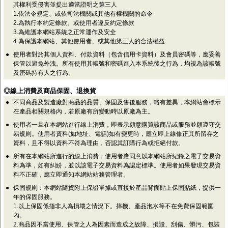
監聽器.麥克風
其權利受侵害並提出適當證明之第三人
網路設備
1.依法令規定、或依司法機關或其他有權機關的命令
2.為執行本約定條款、或使用者違反約定條款
視訊轉換設備
3.為維護本網站系統之正常運作及安全
雙絞線傳輸器
4.為保護本網站、其他使用者、或其他第三人的合法權益
雜訊改善器
分配放大器
●
使用者對於其個人資料、付款資料（包含信用卡資料）及會員密碼等，應妥善
網路線用水晶頭
保管以避免外洩。所有使用其帳號和密碼進入本系統後之行為，均視為該帳號
網路線
及密碼持有人之行為。
懶人線.同軸線.花線
◎線上消費及商品保固、退換貨
線頭.插座.延長線.HDMI線
集線盒.防水盒.配線盒
●
不同商品及製造廠對商品的品質、保固及售後服務，略有差異，本網站會標示
變壓器.避雷器
在產品相關規格內，若原廠有所變動時以原廠為主。
轉接頭
●
使用者一旦在本網站進行線上消費，即表示願意購買該商品或服務並願遵守交
偽裝嚇阻假監視器. 警示防盜貼紙
易規則。使用者資料(如地址、電話)如有變更時，應立即上線修正其所留存之
行車紀錄器.車用插座配件
資料，且不得以資料不符為理由，否認其訂購行為或拒絕付款。
電腦工業機殼
●
所有在本網站所進行的線上消費，使用者應同意以本網站所紀錄之電子交易資
客訂商品
料為準，如有糾紛，並以該電子交易資料為認定標準。使用者如果發現交易資
料不正確，應立即通知本網站站務管理者。
●
保固規則：本網站隨貨附上保證單據或直接於產品背面貼上保固貼紙，提供一
年的保固服務。
1.以上保固係指非人為損壞之情況下。摔機、產品泡水等不在免費保固範圍
內。
2.商品因不當使用、保管之人為因素而造成之故障、損毀、刮傷、髒污、包裝