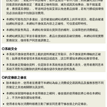
以免污損），若配件不齊請補寄，若外盒或任一零件污損，則依據民法259條
回復原狀的義務規定「應返還之物有毀損、滅失或因其他事由，致不能返還
者，應償還其價額」，寄送時請包裝妥當以免使產品損壞，若有污髒或損壞情
況必須由退款中扣除該項費用。
●
本網站可能包含許多連結，這些被連結網站或網頁上的所有資訊，都是由被連
結網站所提供，本網站不擔保其內容之正確性、可信度或即時性。
●
本網站所販售商品，本網站有保留出貨與否的權利，以保障您的消費權益。
●
本網站網頁及訂單並非最後契約，產品出貨細節及確切價格，本網站得視實際
業務狀況，徵得客戶同意後調整之。
◎系統安全
●
本系統不擔保使用者所上載的資料將被正常顯示、亦不擔保資料傳輸的正確
性；如果使用者發現本系統有錯誤或疏失，請立即通知本網站站務管理者。
●
本系統會定期備份資料，但是除非本系統有故意或重大過失，使用者應同意本
系統不用對失誤刪除的資料或備份儲存失敗的資料負責。
◎約定條款之修改
●
除本條款外，使用者並應遵守本網站為線上消費或交易因商品及服務形態不同
所擬定之其他相關辦法及說明。
●
本網站保留隨時修改本使用條款之權利，修改後的使用條款將公佈在本網站
上，不另外個別通知使用者。
●
使用者在每次消費時都應主動了解並同意遵守修改後之約定條款。