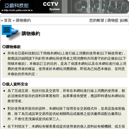
»
首頁
»
購物條約
您的帳號
|
購物籃
|
結帳
購物條約
商品目錄
◎購物條款
●
所有在亞霸科技館(以下簡稱本網站)上進行線上消費的使用者(以下稱使用者)，
限時促銷特惠專案
都應該詳細閱讀下列針對本網站與使用者之間消費時共同遵守的約定條款(以下
IP網路攝影機及錄放影機
簡稱本條款)，本條款訂立的目的，是為了保護本網站以及在本網站進行線上消
AHD DVR數位錄放影機
費的使用者的權益，使用者於本網站消費購物，即視為已知悉本條款、並同意
AHD半球型(適用屋內)
本條款的所有約定：
AHD中小型紅外線攝影機(適用騎樓、室內外)
AHD防護罩型攝影機(適用屋外，紅外線照射
◎個人資料安全
距離遠）
●
為了完成交易，包括付款及交貨等，所有在本網站進行線上消費的使用者，都
AHD特殊功能型攝影機
必須擔保所留存的資料與事實相符，如果事後有變更，應該即時通知本網站站
旋轉型攝影機.旋轉台
務管理者。
傳統高解析攝影機
●
對於使用者所留存的資料，本網站除了採用安全交易模式外，並承諾負保密義
鏡頭
務，除了為完成該筆交易而提供給相關商品或服務之提供廠商或配合廠商以
投光設備
外，不會任意洩漏或提供給第三人。
防護罩及支架
多路攝影機單軸傳輸
●
在下列情況下，本網站有權查看或提供使用者的個人資料給有權機關、或主張