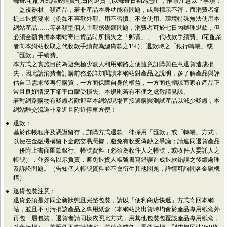
郵寄/宅配方式請於購買七日內退貨（以郵寄日期為憑），惟須注意以下事項：
「監視器材」類產品，若非產品本身功能有問題，或與標示不符，而消費者卻
提出退貨要求（例如不喜歡外觀、用不習慣、不會使用、環境特殊無法使用本
網站產品……等各類型個人主觀感覺類問題，消費者可於七日內辦理退款，但
必須全額負擔本網站寄出貨品時所損失之「郵資」、「代收款手續費」(宅配業
者向本網站收取之代收款手續費為總貨款之1%)、退款時之「銀行轉帳」或
「匯款」手續費。
本方式之實施目的為避免極少數人利用網路之便隨意訂購與任意退貨造成損
失，因此請消費者訂購前務必詳加閱讀本網站對產品之說明，多了解產品與評
估自己需求後再行購買，一方面保障自身的權益，一方面也體諒商家在產品正
常且良好情況下卻平白蒙受損失。本規則若有不便之處敬請見諒。
若對網路購物有疑慮者歡迎至本網站現場直接選購與測試產品以減少疑慮，本
網站離交流道非常近且附近停車方便！
●
退款：
基於作帳程序及憑證留存，郵購方式退款一律採用「匯款」或「轉帳」方式，
以便在金融機構留下金錢交易憑據，避免有收受偽鈔之爭議；請連同退貨產品
一併附上書面匯款銀行、帳號資料（必須為收件人之帳號，或收件人委託人之
帳號），並簽名以示負責，避免退貨人帳號書寫錯誤造成退款錯誤之後續處理
及訴訟問題。（告知個人帳號資料並不會衍生其他問題，詳情可詢問各金融機
構）
●
退貨包裝注意：
退貨必須是如同全新狀態且完整包裝，請以「便利商店快遞」方式寄回本網
站，並且不可污損該產品之專用紙盒（本網站於出貨時均會於產品專用紙盒外
再包一層包裝，退貨者請同樣依照此方式，用其他包裝包覆該產品專用紙盒，