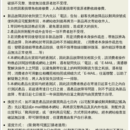
破損不完整、致使無法復原者恕不受理。
3.自然因素損壞免收維修費，人為因素損壞可復原者酌收維修費。
●
新品故障請於收到貨三天內先以「電話」告知，顧客先將故障品以郵局掛號或
便利商店宅配郵寄回，本網站收到後再將另一新品再次寄給收件人。
1.寄回時包裝請務必完善，避免運送損毀，造成更大的損失。
2.產品與所附配件或外盒等任一項不齊者恕不受理。
3.若消費者寄回後發現並非新品故障，而是消費者本身操作疏忽，導致誤辨為
產品故障，則本網站於寄回新品時不另補貼郵資。（消費者本身操作疏忽包
括：變壓器接錯導致產品毀損、使用不慎導致線頭斷掉脫落、操作錯誤導致產
品無法正常使用……等）
4.本網站產品出貨前均經過測試，因此新品故障情況相當少見，請消費者操作
時務必詳閱說明書或網站上資料，遇有疑問先以「電話」或「E-MAIL」溝通聯
繫解決操作上之問題，以避免郵寄往返上的時間與郵資方面之耗損。遇有疑
問，消費者亦可用數位相機照相拍照或掃瞄方式「E-MAIL」往返聯繫，以助了
解疑難之所在，將人為安裝失誤情況一一排除。
5.本網站產品出貨前均經過測試，因此請消費者務必在寄達日起算七日之內自
行測試產品，若超過寄達日七日之後，遇產品故障等問題，則不予認定為新品
故障，寄達日起七日後至一年保固期內往返之郵資均由買賣雙方自理。
●
換貨方式：如不滿意產品請於購買商品七日內（以宅配單據或郵局郵戳記載為
憑）先以電話或e-mail聯絡本網站，再將原完整商品及其內外包裝、附配件及
出貨單以「郵局掛號」或「便利商店宅配」方式寄回本網站。經本網站檢查並
確認無誤後，即可辦理換貨，但運費應由客戶自行承擔。
●
退貨方式：（限:郵寄/宅配訂購者適用）