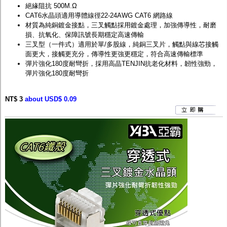
絕緣阻抗 500M.Ω
CAT6水晶頭適用導體線徑22-24AWG CAT6 網路線
材質為純銅鍍金接點，三叉觸點採用鍍金處理，加強傳導性，耐磨
損、抗氧化、保障訊號長期穩定高速傳輸
三叉型（一件式）適用於單/多股線，純銅三叉片，觸點與線芯接觸
面更大，接觸更充分，傳導性更強更穩定，符合高速傳輸標準
彈片強化180度耐彎折，採用高晶TENJIN抗老化材料，韌性強勁，
彈片強化180度耐彎折
NT$ 3
about USD$ 0.09