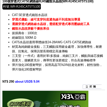
100個穿透式CAT5E網路線RJ45鐵殼水晶頭(WR-RJ45CAT5TS100)
料號:WR-RJ45CAT5TS100
CAT.5E穿透式鐵殼水晶頭
穿透式優點：線可直穿到底避免線不到底無法導通
選購穿透式網路線水晶頭，需搭配穿透式專用壓線鉗工具
鐵殼水晶頭屏蔽干擾效果佳
拔插壽命：1000次
絕緣阻抗 500M.Ω
CAT5水晶頭適用導體線徑24-28AWG CAT5 CAT5E網路線
材質為純銅鍍金接點，三叉觸點採用鍍金處理，加強傳導性，耐磨
損、抗氧化、保障訊號長期穩定高速傳輸
三叉型（一件式）適用於單/多股線，純銅三叉片，觸點與線芯接觸
面更大，接觸更充分，傳導性更強更穩定，符合高速傳輸標準
彈片強化180度耐彎折，採用高晶TENJIN抗老化材料，韌性強勁，
彈片強化180度耐彎折
NT$ 290
about USD$ 9.04