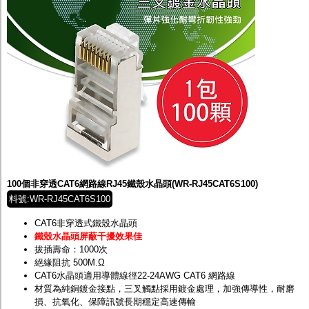
100個非穿透CAT6網路線RJ45鐵殼水晶頭(WR-RJ45CAT6S100)
料號:WR-RJ45CAT6S100
CAT6非穿透式鐵殼水晶頭
鐵殼水晶頭屏蔽干擾效果佳
拔插壽命：1000次
絕緣阻抗 500M.Ω
CAT6水晶頭適用導體線徑22-24AWG CAT6 網路線
材質為純銅鍍金接點，三叉觸點採用鍍金處理，加強傳導性，耐磨
損、抗氧化、保障訊號長期穩定高速傳輸