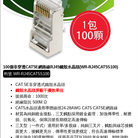
100個非穿透CAT5E網路線RJ45鐵殼水晶頭(WR-RJ45CAT5S100)
料號:WR-RJ45CAT5S100
CAT.5E非穿透式鐵殼水晶頭
鐵殼水晶頭屏蔽干擾效果佳
拔插壽命：1000次
絕緣阻抗 500M.Ω
CAT5水晶頭適用導體線徑24-28AWG CAT5 CAT5E網路線
材質為純銅鍍金接點，三叉觸點採用鍍金處理，加強傳導性，耐磨
損、抗氧化、保障訊號長期穩定高速傳輸
三叉型（一件式）適用於單/多股線，純銅三叉片，觸點與線芯接觸
面更大，接觸更充分，傳導性更強更穩定，符合高速傳輸標準
彈片強化180度耐彎折，採用高晶TENJIN抗老化材料，韌性強勁，