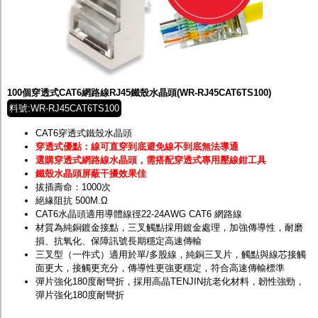
100個穿透式CAT6網路線RJ45鐵殼水晶頭(WR-RJ45CAT6TS100)
料號:WR-RJ45CAT6TS100
CAT6穿透式鐵殼水晶頭
穿透式優點：線可直穿到底避免線不到底無法導通
選購穿透式網路線水晶頭，需搭配穿透式專用壓線鉗工具
鐵殼水晶頭屏蔽干擾效果佳
拔插壽命：1000次
絕緣阻抗 500M.Ω
CAT6水晶頭適用導體線徑22-24AWG CAT6 網路線
材質為純銅鍍金接點，三叉觸點採用鍍金處理，加強傳導性，耐磨
損、抗氧化、保障訊號長期穩定高速傳輸
三叉型（一件式）適用於單/多股線，純銅三叉片，觸點與線芯接觸
面更大，接觸更充分，傳導性更強更穩定，符合高速傳輸標準
彈片強化180度耐彎折，採用高晶TENJIN抗老化材料，韌性強勁，
彈片強化180度耐彎折