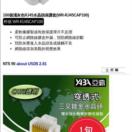
監聽器.麥克風
網路設備
視訊轉換設備
100個淺灰色RJ45水晶頭保護套(WR-RJ45CAP100)
雙絞線傳輸器
料號:WR-RJ45CAP100
雜訊改善器
分配放大器
柔軟橡膠製成有效保護彈片不反摺
網路線用水晶頭
可防止網路線膠皮外漏，預防網路線折斷
網路線
預防灰塵進入水晶頭造成接觸不良
懶人線.同軸線.花線
網路線添加美觀的視覺效果
線頭.插座.延長線.HDMI線
集線盒.防水盒.配線盒
NT$ 90
變壓器.避雷器
about USD$ 2.81
轉接頭
偽裝嚇阻假監視器. 警示防盜貼紙
行車紀錄器.車用插座配件
電腦工業機殼
客訂商品