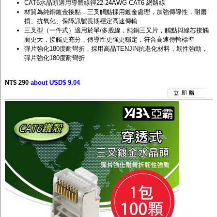
CAT6水晶頭適用導體線徑22-24AWG CAT6 網路線
材質為純銅鍍金接點，三叉觸點採用鍍金處理，加強傳導性，耐磨
損、抗氧化、保障訊號長期穩定高速傳輸
三叉型（一件式）適用於單/多股線，純銅三叉片，觸點與線芯接觸
面更大，接觸更充分，傳導性更強更穩定，符合高速傳輸標準
彈片強化180度耐彎折，採用高晶TENJIN抗老化材料，韌性強勁，
彈片強化180度耐彎折
NT$ 290
about USD$ 9.04