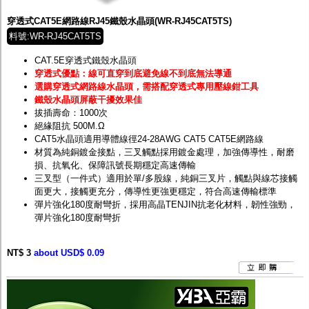
穿透式CAT5E網路線RJ45鐵殼水晶頭(WR-RJ45CAT5TS)
料號:WR-RJ45CAT5TS
CAT.5E穿透式鐵殼水晶頭
穿透式優點：線可直穿到底避免線不到底無法導通
選購穿透式網路線水晶頭，需搭配穿透式專用壓線鉗工具
鐵殼水晶頭屏蔽干擾效果佳
拔插壽命：1000次
絕緣阻抗 500M.Ω
CAT5水晶頭適用導體線徑24-28AWG CAT5 CAT5E網路線
材質為純銅鍍金接點，三叉觸點採用鍍金處理，加強傳導性，耐磨
損、抗氧化、保障訊號長期穩定高速傳輸
三叉型（一件式）適用於單/多股線，純銅三叉片，觸點與線芯接觸
面更大，接觸更充分，傳導性更強更穩定，符合高速傳輸標準
彈片強化180度耐彎折，採用高晶TENJIN抗老化材料，韌性強勁，
彈片強化180度耐彎折
NT$ 3
about USD$ 0.09