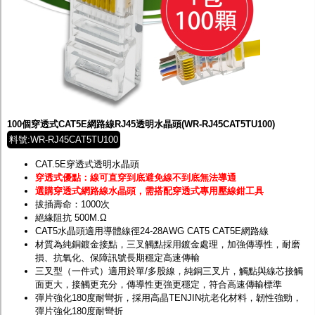
100個穿透式CAT5E網路線RJ45透明水晶頭(WR-RJ45CAT5TU100)
料號:WR-RJ45CAT5TU100
CAT.5E穿透式透明水晶頭
穿透式優點：線可直穿到底避免線不到底無法導通
選購穿透式網路線水晶頭，需搭配穿透式專用壓線鉗工具
拔插壽命：1000次
絕緣阻抗 500M.Ω
CAT5水晶頭適用導體線徑24-28AWG CAT5 CAT5E網路線
材質為純銅鍍金接點，三叉觸點採用鍍金處理，加強傳導性，耐磨
損、抗氧化、保障訊號長期穩定高速傳輸
三叉型（一件式）適用於單/多股線，純銅三叉片，觸點與線芯接觸
面更大，接觸更充分，傳導性更強更穩定，符合高速傳輸標準
彈片強化180度耐彎折，採用高晶TENJIN抗老化材料，韌性強勁，
彈片強化180度耐彎折