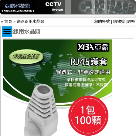
»
首頁
»
網路線用水晶頭
您的帳號
|
購物籃
|
結帳
網路線用水晶頭
商品目錄
限時促銷特惠專案
IP網路攝影機及錄放影機
AHD DVR數位錄放影機
AHD半球型(適用屋內)
AHD中小型紅外線攝影機(適用騎樓、室內外)
AHD防護罩型攝影機(適用屋外，紅外線照射
距離遠）
AHD特殊功能型攝影機
旋轉型攝影機.旋轉台
傳統高解析攝影機
鏡頭
投光設備
防護罩及支架
多路攝影機單軸傳輸