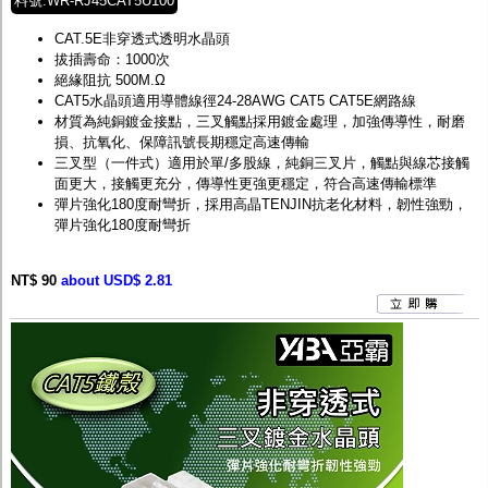
料號:WR-RJ45CAT5U100
CAT.5E非穿透式透明水晶頭
拔插壽命：1000次
絕緣阻抗 500M.Ω
CAT5水晶頭適用導體線徑24-28AWG CAT5 CAT5E網路線
材質為純銅鍍金接點，三叉觸點採用鍍金處理，加強傳導性，耐磨
損、抗氧化、保障訊號長期穩定高速傳輸
三叉型（一件式）適用於單/多股線，純銅三叉片，觸點與線芯接觸
面更大，接觸更充分，傳導性更強更穩定，符合高速傳輸標準
彈片強化180度耐彎折，採用高晶TENJIN抗老化材料，韌性強勁，
彈片強化180度耐彎折
NT$ 90
about USD$ 2.81