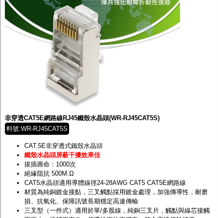
非穿透CAT5E網路線RJ45鐵殼水晶頭(WR-RJ45CAT5S)
料號:WR-RJ45CAT5S
CAT.5E非穿透式鐵殼水晶頭
鐵殼水晶頭屏蔽干擾效果佳
拔插壽命：1000次
絕緣阻抗 500M.Ω
CAT5水晶頭適用導體線徑24-28AWG CAT5 CAT5E網路線
材質為純銅鍍金接點，三叉觸點採用鍍金處理，加強傳導性，耐磨
損、抗氧化、保障訊號長期穩定高速傳輸
三叉型（一件式）適用於單/多股線，純銅三叉片，觸點與線芯接觸