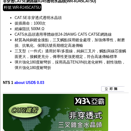
非穿透CAT5E網路線RJ45透明水晶頭(WR-RJ45CAT5U)
料號:WR-RJ45CAT5U
CAT.5E非穿透式透明水晶頭
拔插壽命：1000次
絕緣阻抗 500M.Ω
CAT5水晶頭適用導體線徑24-28AWG CAT5 CAT5E網路線
材質為純銅鍍金接點，三叉觸點採用鍍金處理，加強傳導性，耐磨
損、抗氧化、保障訊號長期穩定高速傳輸
三叉型（一件式）適用於單/多股線，純銅三叉片，觸點與線芯接觸
面更大，接觸更充分，傳導性更強更穩定，符合高速傳輸標準
彈片強化180度耐彎折，採用高晶TENJIN抗老化材料，韌性強勁，
彈片強化180度耐彎折
NT$ 1
about USD$ 0.03