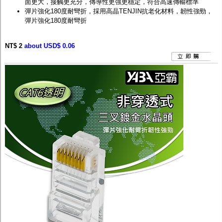
面更大，接觸更充分，傳導性更強更穩定，符合高速傳輸標準
彈片強化180度耐彎折，採用高晶TENJIN抗老化材料，韌性強勁，
彈片強化180度耐彎折
NT$ 2
about USD$ 0.06