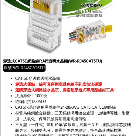
穿透式CAT5E網路線RJ45透明水晶頭(WR-RJ45CAT5TU)
料號:WR-RJ45CAT5TU
CAT.5E穿透式透明水晶頭
穿透式優點：線可直穿到底避免線不到底無法導通
選購穿透式網路線水晶頭，需搭配穿透式專用壓線鉗工具
拔插壽命：1000次
絕緣阻抗 500M.Ω
CAT5水晶頭適用導體線徑24-28AWG CAT5 CAT5E網路線
材質為純銅鍍金接點，三叉觸點採用鍍金處理，加強傳導性，耐磨
損、抗氧化、保障訊號長期穩定高速傳輸
三叉型（一件式）適用於單/多股線，純銅三叉片，觸點與線芯接觸
面更大，接觸更充分，傳導性更強更穩定，符合高速傳輸標準