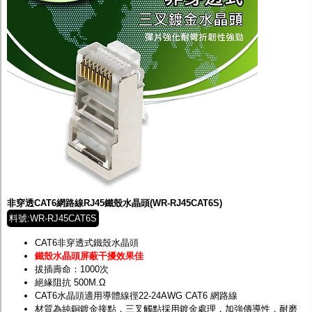
非穿透CAT6網路線RJ45鐵殼水晶頭(WR-RJ45CAT6S)
料號:WR-RJ45CAT6S
CAT6非穿透式鐵殼水晶頭
鐵殼水晶頭屏蔽干擾效果佳
拔插壽命：1000次
絕緣阻抗 500M.Ω
CAT6水晶頭適用導體線徑22-24AWG CAT6 網路線
材質為純銅鍍金接點，三叉觸點採用鍍金處理，加強傳導性，耐磨