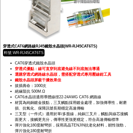
穿透式CAT6網路線RJ45鐵殼水晶頭(WR-RJ45CAT6TS)
料號:WR-RJ45CAT6TS
CAT6穿透式鐵殼水晶頭
穿透式優點：線可直穿到底避免線不到底無法導通
選購穿透式網路線水晶頭，需搭配穿透式專用壓線鉗工具
鐵殼水晶頭屏蔽干擾效果佳
拔插壽命：1000次
絕緣阻抗 500M.Ω
CAT6水晶頭適用導體線徑22-24AWG CAT6 網路線
材質為純銅鍍金接點，三叉觸點採用鍍金處理，加強傳導性，耐磨
損、抗氧化、保障訊號長期穩定高速傳輸
三叉型（一件式）適用於單/多股線，純銅三叉片，觸點與線芯接觸
面更大，接觸更充分，傳導性更強更穩定，符合高速傳輸標準
彈片強化180度耐彎折，採用高晶TENJIN抗老化材料，韌性強勁，
彈片強化180度耐彎折