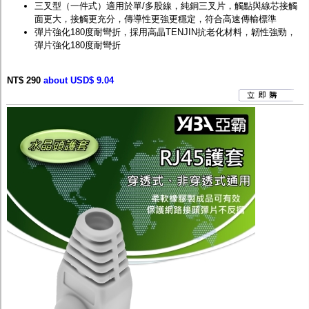
三叉型（一件式）適用於單/多股線，純銅三叉片，觸點與線芯接觸
面更大，接觸更充分，傳導性更強更穩定，符合高速傳輸標準
彈片強化180度耐彎折，採用高晶TENJIN抗老化材料，韌性強勁，
彈片強化180度耐彎折
NT$ 290
about USD$ 9.04