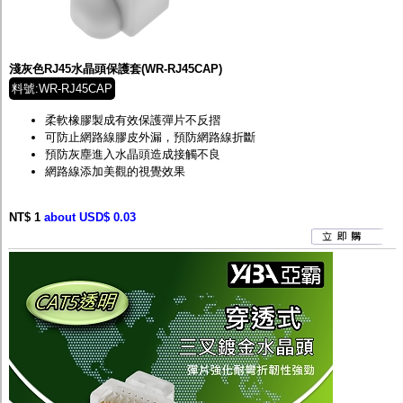
淺灰色RJ45水晶頭保護套(WR-RJ45CAP)
料號:WR-RJ45CAP
柔軟橡膠製成有效保護彈片不反摺
可防止網路線膠皮外漏，預防網路線折斷
預防灰塵進入水晶頭造成接觸不良
網路線添加美觀的視覺效果
NT$ 1
about USD$ 0.03