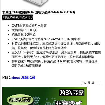
非穿透CAT6網路線RJ45透明水晶頭(WR-RJ45CAT6U)
料號:WR-RJ45CAT6U
CAT6非穿透式透明水晶頭
拔插壽命：1000次
絕緣阻抗 500M.Ω
CAT6水晶頭適用導體線徑22-24AWG CAT6 網路線
材質為純銅鍍金接點，三叉觸點採用鍍金處理，加強傳導性，耐磨
損、抗氧化、保障訊號長期穩定高速傳輸
三叉型（一件式）適用於單/多股線，純銅三叉片，觸點與線芯接觸
面更大，接觸更充分，傳導性更強更穩定，符合高速傳輸標準
彈片強化180度耐彎折，採用高晶TENJIN抗老化材料，韌性強勁，
彈片強化180度耐彎折
NT$ 2
about USD$ 0.06