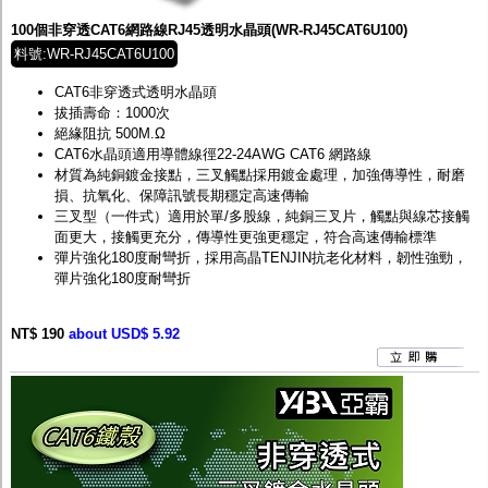
100個非穿透CAT6網路線RJ45透明水晶頭(WR-RJ45CAT6U100)
料號:WR-RJ45CAT6U100
CAT6非穿透式透明水晶頭
拔插壽命：1000次
絕緣阻抗 500M.Ω
CAT6水晶頭適用導體線徑22-24AWG CAT6 網路線
材質為純銅鍍金接點，三叉觸點採用鍍金處理，加強傳導性，耐磨
損、抗氧化、保障訊號長期穩定高速傳輸
三叉型（一件式）適用於單/多股線，純銅三叉片，觸點與線芯接觸
面更大，接觸更充分，傳導性更強更穩定，符合高速傳輸標準
彈片強化180度耐彎折，採用高晶TENJIN抗老化材料，韌性強勁，
彈片強化180度耐彎折
NT$ 190
about USD$ 5.92