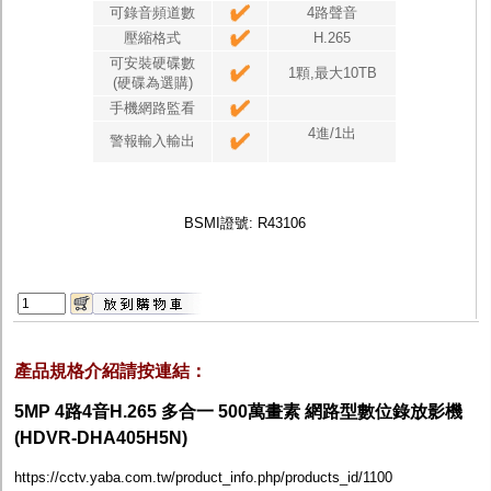
可錄音頻道數
4路聲音
壓縮格式
H.265
可安裝硬碟數
1顆,最大10TB
(硬碟為選購)
手機網路監看
4進/1出
警報輸入輸出
BSMI證號: R43106
產品規格介紹請按
連
結：
5MP 4路4音H.265 多合一 500萬畫素 網路型數位錄放影機
(HDVR-DHA405H5N)
https://cctv.yaba.com.tw/product_info.php/products_id/1100