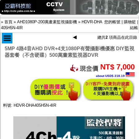
»
首頁
»
AHD1080P-200萬畫素監視攝影機
»
HDVR-DHA
您的帳號
|
購物籃
|
405H5N-4IR
結帳
總共
2
項商品在此目錄
5MP 4路4音AHD DVR+4支1080P有聲攝影機優惠 DIY監視
商品目錄
器套餐（不含硬碟）500萬畫素監視器DVR
限時促銷特惠專案
IP網路攝影機及錄放影機
NT$ 7,000
AHD DVR數位錄放影機
about USD$ 218.19
AHD半球型(適用屋內)
AHD中小型紅外線攝影機(適用騎樓、室內外)
AHD防護罩型攝影機(適用屋外，紅外線照射
距離遠）
AHD特殊功能型攝影機
料號: HDVR-DHA405H5N-4IR
旋轉型攝影機.旋轉台
傳統高解析攝影機
鏡頭
投光設備
防護罩及支架
多路攝影機單軸傳輸