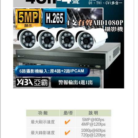
監聽器.麥克風
網路設備
視訊轉換設備
雙絞線傳輸器
雜訊改善器
分配放大器
網路線用水晶頭
網路線
懶人線.同軸線.花線
線頭.插座.延長線.HDMI線
集線盒.防水盒.配線盒
變壓器.避雷器
轉接頭
偽裝嚇阻假監視器. 警示防盜貼紙
行車紀錄器.車用插座配件
電腦工業機殼
客訂商品
功 能
是/否
說 明
5MP@80fps
最大顯示速度
4MP@120fps
1080p@60fps
最大錄影速度
720p@120fps