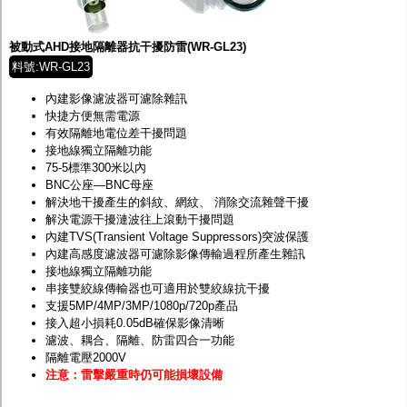
監聽器.麥克風
網路設備
視訊轉換設備
被動式AHD接地隔離器抗干擾防雷(WR-GL23)
雙絞線傳輸器
料號:WR-GL23
雜訊改善器
分配放大器
內建影像濾波器可濾除雜訊
網路線用水晶頭
快捷方便無需電源
網路線
有效隔離地電位差干擾問題
懶人線.同軸線.花線
接地線獨立隔離功能
線頭.插座.延長線.HDMI線
75-5標準300米以內
集線盒.防水盒.配線盒
BNC公座—BNC母座
變壓器.避雷器
解決地干擾產生的斜紋、網紋、 消除交流雜聲干擾
轉接頭
解決電源干擾漣波往上滾動干擾問題
偽裝嚇阻假監視器. 警示防盜貼紙
內建TVS(Transient Voltage Suppressors)突波保護
行車紀錄器.車用插座配件
內建高感度濾波器可濾除影像傳輸過程所產生雜訊
電腦工業機殼
接地線獨立隔離功能
客訂商品
串接雙絞線傳輸器也可適用於雙絞線抗干擾
支援5MP/4MP/3MP/1080p/720p產品
接入超小損耗0.05dB確保影像清晰
濾波、耦合、隔離、防雷四合一功能
隔離電壓2000V
注意：雷擊嚴重時仍可能損壞設備