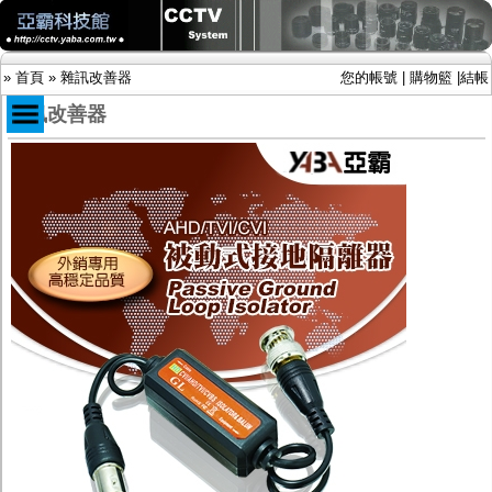
»
首頁
»
雜訊改善器
您的帳號
|
購物籃
|
結帳
雜訊改善器
商品目錄
限時促銷特惠專案
IP網路攝影機及錄放影機
AHD DVR數位錄放影機
AHD半球型(適用屋內)
AHD中小型紅外線攝影機(適用騎樓、室內外)
AHD防護罩型攝影機(適用屋外，紅外線照射
距離遠）
AHD特殊功能型攝影機
旋轉型攝影機.旋轉台
傳統高解析攝影機
鏡頭
投光設備
防護罩及支架
多路攝影機單軸傳輸