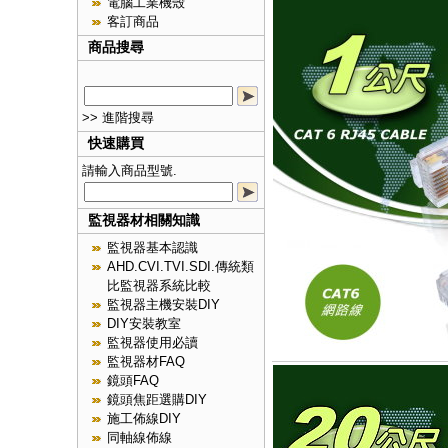
電腦工業機殼
客訂商品
商品搜尋
>> 進階搜尋
快速購買
請輸入商品型號.
監視器材相關知識
監視器基本認識
AHD.CVI.TVI.SDI.傳統類
比監視器系統比較
監視器主機安裝DIY
DIY安裝教室
監視器使用必讀
監視器材FAQ
鏡頭FAQ
鏡頭焦距選購DIY
施工佈線DIY
同軸線佈線