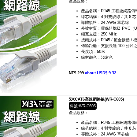
產品規格：
產品名稱：RJ45 工程級網路傳輸線（C
線芯結構：4 對雙絞線 / 共 8 芯
導體規格：24 AWG 單芯線
外被材質：環保阻燃級 PVC（UL 
頻寬支援：250 MHz
接頭規格：RJ45 / 鍍金接點 / 模
傳輸距離：支援長達 100 公尺之 G
長度項：50米
線材顏色：淺灰色
NT$ 299
about USD$ 9.32
5米CAT6高速網路線(WR-C605)
料號:WR-C605
產品規格：
產品名稱：RJ45 工程級網路傳輸線（C
線芯結構：4 對雙絞線 / 共 8 芯
導體規格：24 AWG 單芯線