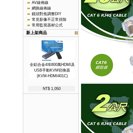
AV線佈線
網路線佈線
鏡頭對焦調整DIY
常見影像不正常排除
常用監視器材公式
新上架商品
全鋁合金4埠800萬HDMI及
USB手動KVM切換器
(KVM-HDMI401C)
NT$ 1,050