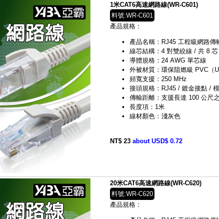
1米CAT6高速網路線(WR-C601)
料號:WR-C601
產品規格：
產品名稱：RJ45 工程級網路傳輸線（C
線芯結構：4 對雙絞線 / 共 8 芯
導體規格：24 AWG 單芯線
外被材質：環保阻燃級 PVC（UL 
頻寬支援：250 MHz
接頭規格：RJ45 / 鍍金接點 / 模
傳輸距離：支援長達 100 公尺之 G
長度項：1米
線材顏色：淺灰色
NT$ 23
about USD$ 0.72
20米CAT6高速網路線(WR-C620)
料號:WR-C620
產品規格：