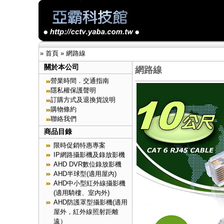
»
首頁
»
網路線
關於本公司
網路線
營業時間．交通指南
隱私權保護聲明
訂購方式及退換貨說明
購物條約
聯絡我們
商品目錄
限時促銷特惠專案
IP網路攝影機及錄放影機
AHD DVR數位錄放影機
AHD半球型(適用屋內)
AHD中小型紅外線攝影機
(適用騎樓、室內外)
AHD防護罩型攝影機(適用
屋外，紅外線照射距離
遠）