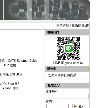
您的帳號
|
購物籃
|
結帳
聯絡我們
AT6 Ethernet Cable
LINE ID:
yaba.com.tw
，UTP 結構
購物車
等級 E315882）
您尚未選購任何商品.
組化 Plug 設計
會員登入!
igabit 傳輸
電子郵件:
密碼: