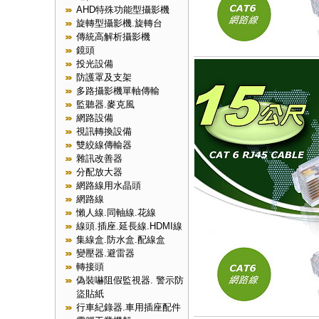
AHD特殊功能型攝影機
旋轉型攝影機.旋轉台
傳統高解析攝影機
鏡頭
投光設備
防護罩及支架
多路攝影機單軸傳輸
監聽器.麥克風
網路設備
視訊轉換設備
雙絞線傳輸器
雜訊改善器
分配放大器
網路線用水晶頭
網路線
懶人線.同軸線.花線
線頭.插座.延長線.HDMI線
集線盒.防水盒.配線盒
變壓器.避雷器
轉接頭
偽裝嚇阻假監視器. 警示防
盜貼紙
行車紀錄器.車用插座配件