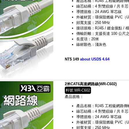
產品名稱：RJ45 工程級網路傳輸線（C
線芯結構：4 對雙絞線 / 共 8 芯
導體規格：24 AWG 單芯線
外被材質：環保阻燃級 PVC（UL 
頻寬支援：250 MHz
接頭規格：RJ45 / 鍍金接點 / 模
傳輸距離：支援長達 100 公尺之 G
長度項：20米
線材顏色：淺灰色
NT$ 149
about USD$ 4.64
2米CAT6高速網路線(WR-C602)
料號:WR-C602
產品規格：
產品名稱：RJ45 工程級網路傳輸線（C
線芯結構：4 對雙絞線 / 共 8 芯
導體規格：24 AWG 單芯線
外被材質：環保阻燃級 PVC（UL 
頻寬支援：250 MHz