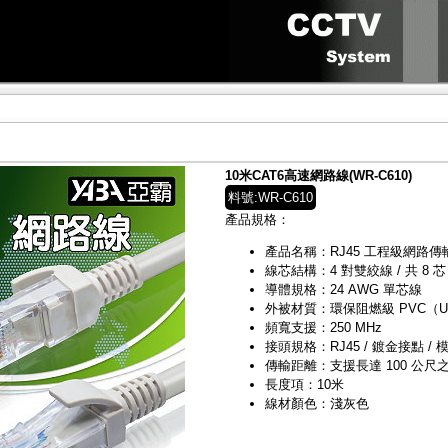
10米CAT6高速網路線(WR-C610)
料號:WR-C610
產品規格：
產品名稱：RJ45 工程級網路傳輸線（C
線芯結構：4 對雙絞線 / 共 8 芯
導體規格：24 AWG 單芯線
外被材質：環保阻燃級 PVC（UL 
頻寬支援：250 MHz
接頭規格：RJ45 / 鍍金接點 / 模
傳輸距離：支援長達 100 公尺之 G
長度項：10米
線材顏色：淺灰色