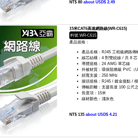
NT$ 80
about USD$ 2.49
15米CAT6高速網路線(WR-C615)
料號:WR-C615
產品規格：
產品名稱：RJ45 工程級網路傳輸線（C
線芯結構：4 對雙絞線 / 共 8 芯
導體規格：24 AWG 單芯線
外被材質：環保阻燃級 PVC（UL 
頻寬支援：250 MHz
接頭規格：RJ45 / 鍍金接點 / 模
傳輸距離：支援長達 100 公尺之 G
長度項：15米
線材顏色：淺灰色
NT$ 135
about USD$ 4.21