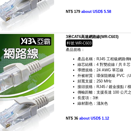
NT$ 179
about USD$ 5.58
3米CAT6高速網路線(WR-C603)
料號:WR-C603
產品規格：
產品名稱：RJ45 工程級網路傳輸線（C
線芯結構：4 對雙絞線 / 共 8 芯
導體規格：24 AWG 單芯線
外被材質：環保阻燃級 PVC（UL 
頻寬支援：250 MHz
接頭規格：RJ45 / 鍍金接點 / 模
傳輸距離：支援長達 100 公尺之 G
長度項：3米
線材顏色：淺灰色
NT$ 36
about USD$ 1.12