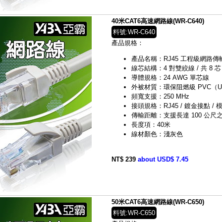
40米CAT6高速網路線(WR-C640)
料號:WR-C640
產品規格：
產品名稱：RJ45 工程級網路傳輸線（C
線芯結構：4 對雙絞線 / 共 8 芯
導體規格：24 AWG 單芯線
外被材質：環保阻燃級 PVC（UL 
頻寬支援：250 MHz
接頭規格：RJ45 / 鍍金接點 / 模
傳輸距離：支援長達 100 公尺之 G
長度項：40米
線材顏色：淺灰色
NT$ 239
about USD$ 7.45
50米CAT6高速網路線(WR-C650)
料號:WR-C650