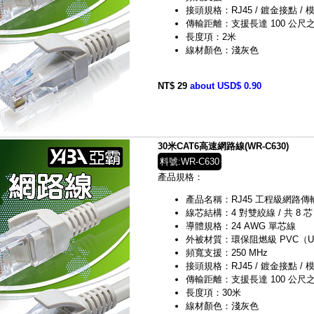
接頭規格：RJ45 / 鍍金接點 / 模
傳輸距離：支援長達 100 公尺之 G
長度項：2米
線材顏色：淺灰色
NT$ 29
about USD$ 0.90
30米CAT6高速網路線(WR-C630)
料號:WR-C630
產品規格：
產品名稱：RJ45 工程級網路傳輸線（C
線芯結構：4 對雙絞線 / 共 8 芯
導體規格：24 AWG 單芯線
外被材質：環保阻燃級 PVC（UL 
頻寬支援：250 MHz
接頭規格：RJ45 / 鍍金接點 / 模
傳輸距離：支援長達 100 公尺之 G
長度項：30米
線材顏色：淺灰色