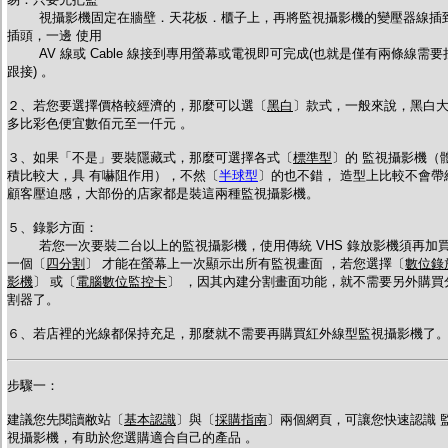
視攝影機固定在牆壁．天花板．櫃子上，再將監視攝影機的變壓器線插
插頭，一邊 使用
AV 線或 Cable 線接到專用螢幕或電視即可完成(也就是僅有兩條線需要
跟接) 。
２、若您要選擇價格較經濟的，那麼可以選〔
黑白
〕款式，一般來說，黑白
多比彩色便宜數佰元至一仟元 。
３、如果「不是」要裝隱藏式，那麼可選擇各式〔
標準型
〕的 監視攝影機（
積比較大，具 有嚇阻作用），不然〔
半球型
〕的也不錯， 造型上比較不會帶
顧客壓迫感，大部份的店家都是裝這兩種監視攝影機。
５、錄影方面
：
若您一次要裝二台以上的監視攝影機，使用傳統 VHS 錄放影機須再加
一個〔
四分割
〕 才能在螢幕上一次顯示出所有監視畫面 ，若您選擇
〔
數位錄
影機
〕 或
〔
電腦數位監控卡
〕 ，因其內建分割畫面功能，就不需要另外購買
割器了。
６、若店裡的光線都保持充足，那麼就不需要再購買紅外線型監視攝影機了
步驟一：
建議您先閱讀敝站〔
基本認識
〕與〔
採購指南
〕兩個網頁，可讓您快速認識 
視攝影機，有助於您選購適合自己的產品 。