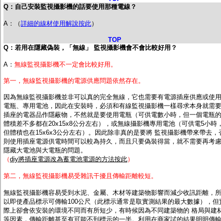
Q：自己安裝監視攝影機的話要使用那種電線？
A：（
詳細的線材使用解說按此
）
TOP
Q：若用在隱藏偽裝，「無線」 監視攝影機會不會比較好用？
A：
無線監視攝影機不一定會比較好用。
第一，無線監視攝影機的電源供應問題依然存在。
因為無線監視攝影機並非可以真的完全無線，它也需要有電源插座供應或使
電瓶、專用電池，因此在安裝時，必須和有線監視攝影機一樣尋求本身就需
插座的電器品作隱蔽物，不然就是要使用電瓶（可供電數小時，但一個電瓶
體積差不多都在20x15x8公分左右），或無線攝影機專用電池（可供電5小時
但體積也在15x6x3公分左右）。因此除非真的是要將 監視攝影機帶來帶去，
則使用插座電源供電時間可以較為持久，而且只要偽裝得當，就不需要再考
隱藏大電池與大電瓶的問題。
（
diy將插座電源改為蓄電池電源的方法按此
）
第二，無線監視攝影機易受雜訊干擾且傳輸距離較短。
無線監視攝影機容易受到水泥、金屬、木材等建築物影響而減少收訊距離，
以即使產品標示可傳輸100公尺（此標示通常是取實測結果的最大數據），但
際上卻會依安裝的環境不同而有所短少，有時候因為不同建築物的 格局與建
等因素，傳輸距離甚至有可能不到標示的一半。利用在商家試的結果明明傳