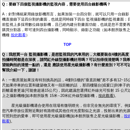
Q：要錄下四個監視攝影機的監視內容，需要使用四台錄影機嗎？
A：
針對傳統家用錄放影機而言，如果加裝一台四分割，就可以只用一台錄影
機直接錄下這四分割的畫面，也就是同時錄下四台 監視攝影機的監視畫面；
前監視上多採用數位錄放影機，且已經內建分割畫面功能，也就是您不需要
購買分割器，即可達到四台攝影機，同時顯示、錄影之功能（如本館所販售
機種
按此觀看
）
TOP
Q：
我想買一台 監視攝影機，是想監視我的汽車用的，大概要裝在4樓的高度
拍攝時間都是在深夜，請問紅外線型攝影機好用嗎？可以拍得很清楚嗎？我
望能夠拍的清楚一點的，還是 應該使用星光級攝影機？有什麼差別？可不可
幫我介紹一下，謝謝！
A：一般房屋如果沒有特別挑高的話，4樓到1樓的"垂直距離"差不多有12~15
尺如果停車的位置和建築物又有一段距離的話 ，那四樓陽台(或窗口)到車子的
距離還會更遠(可能會超過15公尺)，因此建議您選擇紅外線光可投射 15 公尺
上之攝影機種(如本館所販售 15米∼20米紅外線型攝影機，
按此觀看
)。
星光級攝影機適合使用在現場有微弱燈光，但非完全無光的環境下。例
您汽車停放位置附近剛好有路燈或其他任何光度類似之光源，投射出來的光
可照到您的愛車，即可使用星光級攝影機(如本館所販售之星光級攝影機，
按
觀看
)。