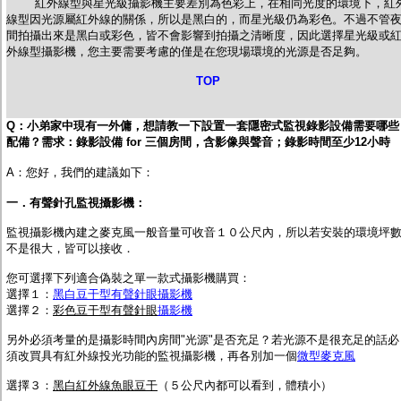
紅外線型與星光級攝影機主要差別為色彩上，在相同光度的環境下，紅
線型因光源屬紅外線的關係，所以是黑白的，而星光級仍為彩色。不過不管
間拍攝出來是黑白或彩色，皆不會影響到拍攝之清晰度，因此選擇星光級或
外線型攝影機，您主要需要考慮的僅是在您現場環境的光源是否足夠。
TOP
Q：
小
弟家中現有一外傭，想請教一下設置一套隱密式監視錄影設備需要哪些
配備？需求：錄影設備 for 三個房間，含影像與聲音；錄影時間至少12小時
A：您好，我們的建議如下：
一．有聲針孔監視攝影機：
監視攝影機內建之麥克風一般音量可收音１０公尺內，所以若安裝的環境坪
不是很大，皆可以接收．
您可選擇下列適合偽裝之單一款式攝影機購買：
選擇１：
黑白豆干型有聲針眼攝影機
選擇２：
彩色豆干型有聲針眼
攝影機
另外必須考量的是攝影時間內房間"光源"是否充足？若光源不是很充足的話必
須改買具有紅外線投光功能的監視攝影機，再各別加一個
微型麥克風
選擇３：
黑白紅外線魚眼豆干
（５公尺內都可以看到，體積小）