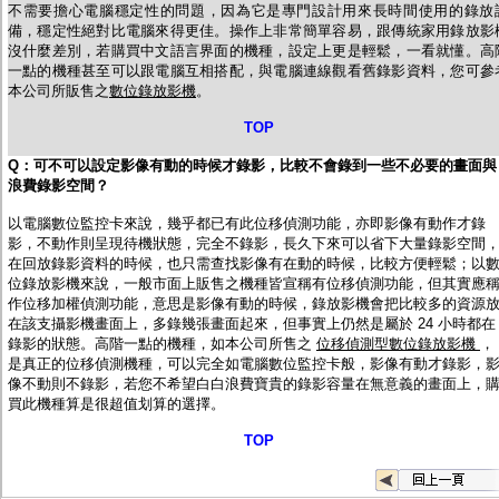
不需要擔心電腦穩定性的問題，因為它是專門設計用來長時間使用的錄放
備，穩定性絕對比電腦來得更佳。操作上非常簡單容易，跟傳統家用錄放影
沒什麼差別，若購買中文語言界面的機種，設定上更是輕鬆，一看就懂。高
一點的機種甚至可以跟電腦互相搭配，與電腦連線觀看舊錄影資料，您可參
本公司所販售之
數位錄放影機
。
TOP
Q
：可不可以設定影像有動的時候才錄影，比較不會錄到一些不必要的畫面與
浪費錄影空間？
以電腦數位監控卡來說，幾乎都已有此位移偵測功能，亦即影像有動作才錄
影，不動作則呈現待機狀態，完全不錄影，長久下來可以省下大量錄影空間
在回放錄影資料的時候，也只需查找影像有在動的時候，比較方便輕鬆；以
位錄放影機來說，一般市面上販售之機種皆宣稱有位移偵測功能，但其實應
作位移加權偵測功能，意思是影像有動的時候，錄放影機會把比較多的資源
在該支攝影機畫面上，多錄幾張畫面起來，但事實上仍然是屬於 24 小時都在
錄影的狀態。高階一點的機種，如本公司所售之
位移偵測型數位錄放影機
，
是真正的位移偵測機種，可以完全如電腦數位監控卡般，影像有動才錄影，
像不動則不錄影，若您不希望白白浪費寶貴的錄影容量在無意義的畫面上，
買此機種算是很超值划算的選擇。
TOP