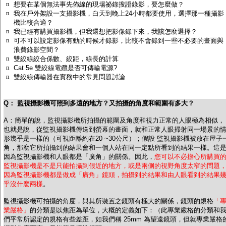
n
監聽器.麥克風
想要在某個無法事先佈線的現場祕錄搜證錄影，要怎麼做？
n
我在戶外架設一支攝影機，白天到晚上24小時都要使用，選擇那一種攝影
網路設備
機比較合適？
視訊轉換設備
n
我已經有購買攝影機，但我還想把影像錄下來，我該怎麼選擇？
雙絞線傳輸器
n
可不可以設定影像有動的時候才錄影，比較不會錄到一些不必要的畫面與
雜訊改善器
浪費錄影空間？
分配放大器
n
雙絞線絞合係數、絞距，線長的計算
網路線用水晶頭
n
Cat 5e 雙絞線電纜是否可傳輸電源?
網路線
n
雙絞線傳輸器在實務中的常見問題討論
懶人線.同軸線.花線
線頭.插座.延長線.HDMI線
集線盒.防水盒.配線盒
Q： 監視攝影機可照到多遠的地方？又拍攝的角度和範圍有多大？
變壓器.避雷器
轉接頭
A：簡單的說，監視攝影機所拍攝的範圍及角度和視力正常的人眼極為相似，
偽裝嚇阻假監視器. 警示防盜貼紙
也就是說，從監視攝影機傳送到螢幕的畫面，就和正常人眼掃射同一場景的
行車紀錄器.車用插座配件
形幾乎是一樣的（可視距離約在20 ~30公尺）；假設 監視攝影機被放在屋子
角，那麼它所拍攝到的結果會和一個人站在同一定點所看到的結果一様。這
電腦工業機殼
因為監視攝影機和人眼都是「廣角」的關係。因此，
您可以不必擔心所購買
客訂商品
監視攝影機是不是只能拍攝到佷近的地方，或是兩側的視野角度太窄的問題
因為監視攝影機都是做成「廣角」鏡頭，拍攝到的結果和由人眼看到的結果
乎沒什麼兩樣
。
監視攝影機可拍攝的角度，與其所裝置之鏡頭有極大的關係，鏡頭的規格
「
業嚴格」
的分類是以焦距為單位，大概的定義如下：（此專業嚴格的分類和
們平常所認定的規格有些差距，如我們稱 25mm 為望遠鏡頭，但就專業嚴格