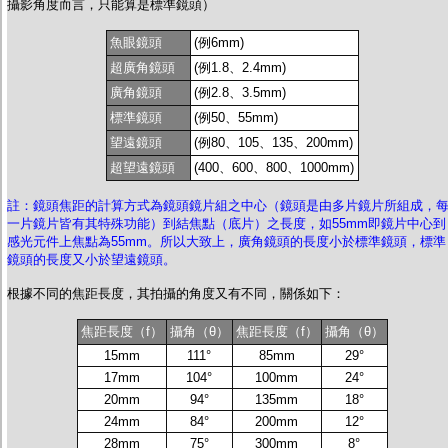
攝影角度而言，只能算是標準鏡頭）
魚眼鏡頭
(例6mm)
超廣角鏡頭
(例1.8、2.4mm)
廣角鏡頭
(例2.8、3.5mm)
標準鏡頭
(例50、55mm)
望遠鏡頭
(例80、105、135、200mm)
超望遠鏡頭
(400、600、800、1000mm)
註：鏡頭焦距的計算方式為鏡頭鏡片組之中心（鏡頭是由多片鏡片所組成，
一片鏡片皆有其特殊功能）到結焦點（底片）之長度，如55mm即鏡片中心到
感光元件上焦點為55mm。所以大致上，廣角鏡頭的長度小於標準鏡頭，標準
鏡頭的長度又小於望遠鏡頭。
根據不同的焦距長度，其拍攝的角度又有不同，關係如下：
焦距長度（f）
攝角（θ）
焦距長度（f）
攝角（θ）
15mm
111°
85mm
29°
17mm
104°
100mm
24°
20mm
94°
135mm
18°
24mm
84°
200mm
12°
28mm
75°
300mm
8°