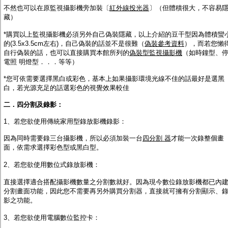
不然也可以在原監視攝影機旁加裝〔
紅外線投光器
〕（但體積很大，不容易
藏）
*購買以上監視攝影機必須另外自己偽裝隱藏，以上介紹的豆干型因為體積蠻
的(3.5x3.5cm左右)，自己偽裝的話並不是很難（
偽裝參考資料
），而若您懶
自行偽裝的話，也可以直接購買本館所列的
偽裝型監視攝影機
（如時鐘型、
電照 明燈型．．．等等）
*您可依需要選擇黑白或彩色，基本上如果攝影環境光線不佳的話最好是選黑
白，若光源充足的話選彩色的視覺效果較佳
二．四分割及錄影：
1、若您欲使用傳統家用型錄放影機錄影
：
因為同時需要錄三台攝影機，所以必須加裝一台
四分割 器
才能一次錄整個畫
面，依需求選擇彩色型或黑白型。
2、若您欲使用數位式錄放影機
：
直接選擇適合搭配攝影機數量之分割數就好。因為現今數位錄放影機都已內
分割畫面功能，因此您不需要再另外購買分割器，直接就可擁有分割顯示、
影之功能。
3、若您欲使用電腦數位監控卡
：