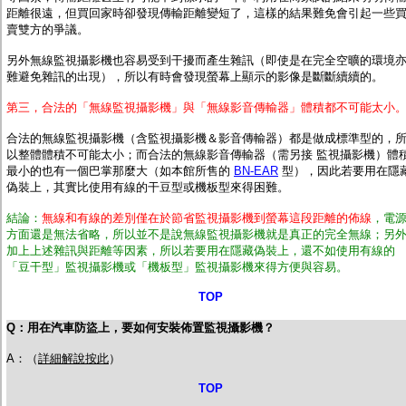
距離很遠，但買回家時卻發現傳輸距離變短了，這樣的結果難免會引起一些
賣雙方的爭議。
另外無線監視攝影機也容易受到干擾而產生雜訊（即使是在完全空曠的環境
難避免雜訊的出現），所以有時會發現螢幕上顯示的影像是斷斷續續的。
第三，合法的「無線監視攝影機」與「無線影音傳輸器」體積都不可能太小
合法的無線監視攝影機（含監視攝影機＆影音傳輸器）都是做成標準型的，
以整體體積不可能太小；而合法的無線影音傳輸器（需另接 監視攝影機）體
最小的也有一個巴掌那麼大（如本館所售的
BN-EAR
型），因此若要用在隱
偽裝上，其實比使用有線的干豆型或機板型來得困難。
結論：
無線和有線的差別僅在於節省監視攝影機到螢幕這段距離的佈線
，電
方面還是無法省略，所以並不是說無線監視攝影機就是真正的完全無線；另
加上上述雜訊與距離等因素，所以若要用在隱藏偽裝上，還不如使用有線的
「豆干型」監視攝影機或「機板型」監視攝影機來得方便與容易。
TOP
Q：用在汽車防盜上，要如何安裝佈置監視攝影機？
A：（
詳細解說按此
）
TOP