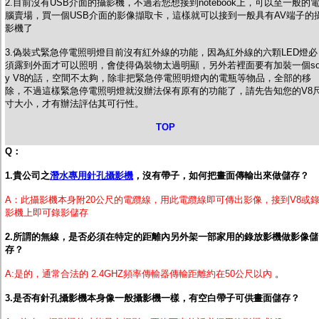
2.目前沒有USB介面的攝影機，不過若您想接到notebook上，可以至一般的
腦賣場，買一個USB介面的影像擷取卡，這樣就可以接到一般具有AV端子的
影機了
3.偽裝式緊急停電照明燈目前沒有紅外線的功能，因為紅外線的六顆LED燈必
須露到外面才可以照明，會使得偽裝物太過明顯，另外若裡面要有加裝一個so
y V8的話，空間不太夠，除非把緊急停電照明燈內的電瓶等物品，全部的移
除，不過這樣緊急停電照明燈就沒辦法保有原有的功能了，請先告知您的V8
寸大小，才有辦法評估其可行性。
TOP
Q：
1.貴公司之
潛水專用針孔攝影機
，沒有帶子，如何把畫面傳輸出來做儲存？
A：此攝影機本身附20公尺的電纜線，用此電纜線即可傳出影像，接到V8或
影機上即可錄影儲存
2.所謂的無線，是否必須在特定的距離內另外架一部家用的錄放影機做影像儲
存？
A:是的，通常合法的 2.4GHZ頻率傳輸器傳輸距離約在50公尺以內
。
3.是否有針孔攝影機本身像一般攝影機一樣，有空白帶子可供畫面儲存？