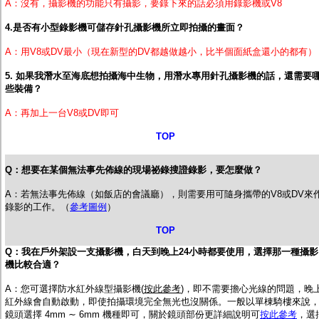
A：沒有，攝影機的功能只有攝影，要錄下來的話必須用錄影機或V8
4.是否有小型錄影機可儲存針孔攝影機所立即拍攝的畫面？
A：用V8或DV最小（現在新型的DV都越做越小，比半個面紙盒還小的都有）
5. 如果我潛水至海底想拍攝海中生物，用潛水專用針孔攝影機的話，還需要
些裝備？
A：再加上一台V8或DV即可
TOP
Q：想要在某個無法事先佈線的現場祕錄搜證錄影，要怎麼做？
A：若無法事先佈線（如飯店的會議廳），則需要用可隨身攜帶的V8或DV來
錄影的工作。（
參考圖例
）
TOP
Q：我在戶外架設一支攝影機，白天到晚上24小時都要使用，選擇那一種攝影
機比較合適？
A：您可選擇防水紅外線型攝影機(
按此參考
)，
即不需要擔心光線的問題，晚
紅外線會自動啟動，即使拍攝環境完全無光也沒關係。一般以單棟騎樓來說
鏡頭選擇 4mm ∼ 6mm 機種即可，關於鏡頭部份更詳細說明可
按此參考
，選