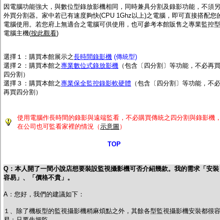
因電腦功能強大，與數位型錄放影機相同，同時兼具分割及錄影功能，不須
外買分割器。家中若已有速度夠快(CPU 1Ghz以上)之電腦，即可直接搭配您
電腦使用。若您府上無適合之電腦可供使用，也可參考本館販售之專業監控
電腦主機(
按此觀看
)
選擇１：購買本館展示之
長時間錄影機
(傳統型)
選擇２
：購買本館之
專業數位式錄放影機
（包含〔四分割〕等功能，不必再
四分割）
選擇３：購買本館之
專業保全監控錄影軟硬體
（包含〔四分割〕等功能，不
再買四分割）
使用電腦作長時間的錄影與遠端監看，不必購買傳統之四分割與錄影機
在公司也可監看家裡的情況（
示意圖
）
TOP
Q：本人開了一間小說店想要裝設監視攝影機可否介紹幾款。我的需求「安裝
容易」、「價格不貴」。
A：您好，我們的建議如下：
１、除了機板型的監視攝影機稍麻煩點之外，其餘各型監視攝影機安裝都很
易：只要先把監