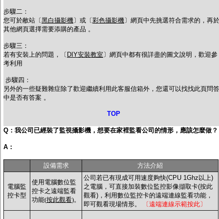
步驟二：
您可於敝站〔
黑白攝影機
〕或〔
彩色攝影機
〕網頁中先挑選符合需求的，再
其他網頁選擇需要添購的產品 。
步驟三：
若有安裝上的問題，〔
DIY安裝教室
〕網頁中都有很詳盡的圖文說明，歡迎參
考利用
步驟四：
另外的一些疑難雜症除了歡迎繼續利用此客服信箱外，您還可以找找此頁問
中是否有答案 。
TOP
Q：我公司已經裝了監視攝影機，想要在家裡監看公司的情形，應該怎麼做？
A：
設備需求
方法介紹
公司若已有現成可用速度夠快(CPU 1Ghz以上)
使用電腦數位監
電腦監
之電腦，可直接加裝數位監控影像擷取卡(按此
控卡之遠端監看
控卡型
觀看)，利用數位監控卡的遠端連線監看功能，
功能(
按此觀看
)。
即可觀看現場情形。
〔遠端連線示範按此〕