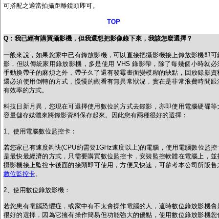
可搭配之適當拍攝距離鏡頭即可。
TOP
Q
：
我已經有購買攝影機，但我還想把影像錄下來，我該怎麼選擇？
一般來說，如果您家中已有錄放影機，可以直接把攝影機接上錄放影機即可
影，但以傳統家用錄放影機，多是使用 VHS 錄影帶，除了每幾個小時就必
手動換帶子的麻煩之外，帶子久了還有發霉畫面變模糊的缺點，回放錄影資
還必須使用倒轉的方式，慢慢的觀看有無異常狀況，實在是非常浪費時間跟
有效率的方式。
科技日新月異，您現在可選擇使用數位的方式去錄影，亦即使用電腦硬碟等
容量儲存媒體來將錄影資料保存起來。因此您有兩種很好的選擇：
1、使用電腦數位監控卡：
若您家已有速度夠快(CPU約需要1GHz速度以上)的電腦，使用電腦數位監控
是最快最經濟的方式，只需要購買數位監控卡，安裝監控軟體在電腦上，並
攝影機接上監控卡後面的接頭即可使用，方便又快速，可參考本公司所販售
數位監控卡
。
2、使用數位錄放影機：
若您患有電腦恐懼症，或家中有不太會操作電腦的人，這時數位錄放影機會
很好的選擇，因為它擁有操作簡易但功能強大的優點，使用數位錄放影機您