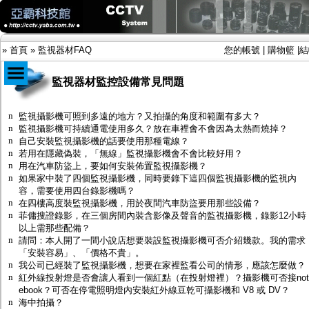
»
首頁
»
監視器材FAQ
您的帳號
|
購物籃
|
結
監視器材監控設備常見問題
商品目錄
n
監視攝影機可照到多遠的地方？又拍攝的角度和範圍有多大？
n
監視攝影機可持續通電使用多久？放在車裡會不會因為太熱而燒掉？
限時促銷特惠專案
n
自己安裝監視攝影機的話要使用那種電線？
IP網路攝影機及錄放影機
n
若用在隱藏偽裝，「無線」監視攝影機會不會比較好用？
AHD DVR數位錄放影機
n
用在汽車防盜上，要如何安裝佈置監視攝影機？
AHD半球型(適用屋內)
n
如果家中裝了四個監視攝影機，同時要錄下這四個監視攝影機的監視內
AHD中小型紅外線攝影機(適用騎樓、室內外)
容，需要使用四台錄影機嗎？
AHD防護罩型攝影機(適用屋外，紅外線照射
n
在四樓高度裝監視攝影機，用於夜間汽車防盜要用那些設備？
距離遠）
n
菲傭搜證錄影，在三個房間內裝含影像及聲音的監視攝影機，錄影12小時
AHD特殊功能型攝影機
以上需那些配備？
旋轉型攝影機.旋轉台
n
請問：本人開了一間小說店想要裝設監視攝影機可否介紹幾款。我的需求
傳統高解析攝影機
「安裝容易」、「價格不貴」。
鏡頭
n
我公司已經裝了監視攝影機，想要在家裡監看公司的情形，應該怎麼做？
投光設備
n
紅外線投射燈是否會讓人看到一個紅點（在投射燈裡）？攝影機可否接not
防護罩及支架
ebook？可否在停電照明燈內安裝紅外線豆乾可攝影機和 V8 或 DV？
多路攝影機單軸傳輸
n
海中拍攝？