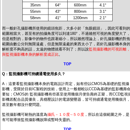
35mm
64°
600mm
4.1°
55mm
43°
800mm
3.1°
58mm
41°
1200mm
2.1°
而
一般針孔攝影機所使用的鏡頭焦距，大多小於「魚眼鏡頭」，因此可看到
範圍相當大，甚至有的拍攝角度可以到達180°
，不過雖然可視的角度變大了
但是相對的，影像中的物件也跟著縮小，所以雖然理論上，針孔攝影機的對
範圍由數公分到無限遠處，但是無限遠處的東西太小了，若針孔攝影機本身
解析度不夠高的話，太遠的物體就看不到了；所以說
監視攝影機的可視距離
與監視攝影機本身的解析度成正比
。
TOP
Q：
監視攝影機
可持續通電使用多久？
A：這要看監視攝影機本身的電路設計而定，如有些以CMOS為基礎的監視攝
影機，受限於目前IC製程的技術，使用上一般都較以CCD為基礎的監影機壽
要短；CMOS的 監視攝影機有些甚至使用幾個月便告壽終正寢，而CCD監視
影機若配合品質優良，具穩壓設計的電源變壓器，皆可持續通電使用幾個月
甚至數年都沒什麼問題。
監視攝影機可耐熱的溫度為
攝氏－１０度∼５０度
，所以在這個範圍之外，是
有可能導致監視攝影機故障或暫時失靈的。
TOP