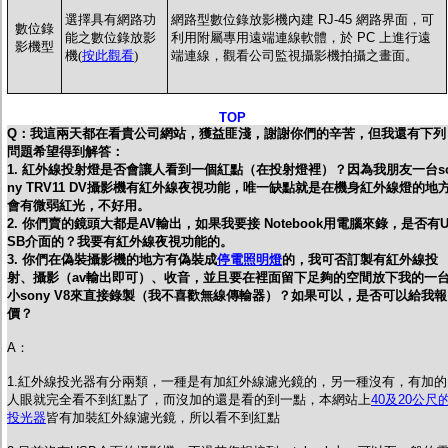
選擇具有網路功
網路型數位錄放影機內建 RJ-45 網路界面，可
數位錄
能之數位錄放影
利用附屬專用遠端連線軟體，於 PC 上進行遠
影機型
機(
按此觀看
)
端連線，觀看公司監視攝影機拍攝之畫面。
TOP
Q：我這兩天都在看貴公司網站，獲益匪淺，謝謝你們的辛苦，但我還有下列
問題希望得到解答：
1. 紅外線投射燈是否會讓人看到一個紅點（在投射燈裡）？因為我朋友一台s
ny TRV11 DV攝影機有紅外線夜視功能，唯一缺點就是在機身紅外線燈的地
會有微弱紅光，不好用。
2. 你們賣的鏡頭大都是AV輸出，如果我要接 Notebook用電腦來錄，是否有
SB介面的？我要有紅外線夜視功能的。
3. 你們在偽裝攝影機的地方有偽裝成
停電照明燈
的，我可否訂製有紅外線投
射、攝影（av輸出即可）、收音，並且要在裡面留下足夠的空間放下我的一
小sony V8來直接錄製（我不喜歡無線傳輸器）？如果可以，是否可以給我報
價？
A：
1.紅外線投光器有分兩類，一種是有加紅外線濾光鏡的，另一種沒有，有加的
人眼就完全看不到紅點了，而沒加的還是看的到一點，本網站上
40及20公尺
投光器
皆有加裝紅外線濾光鏡，所以看不到紅點