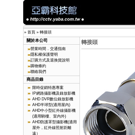
»
首頁
»
轉接頭
關於本公司
轉接頭
營業時間．交通指南
隱私權保護聲明
訂購方式及退換貨說明
購物條約
聯絡我們
商品目錄
限時促銷特惠專案
IP網路攝影機及錄放影機
AHD DVR數位錄放影機
AHD半球型(適用屋內)
AHD中小型紅外線攝影機
(適用騎樓、室內外)
AHD防護罩型攝影機(適用
屋外，紅外線照射距離
遠）