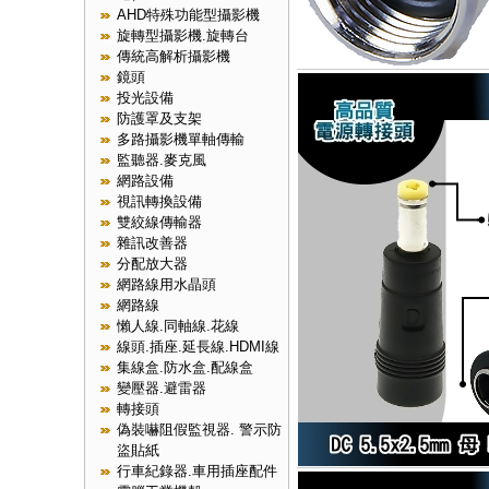
AHD特殊功能型攝影機
旋轉型攝影機.旋轉台
傳統高解析攝影機
鏡頭
投光設備
防護罩及支架
多路攝影機單軸傳輸
監聽器.麥克風
網路設備
視訊轉換設備
雙絞線傳輸器
雜訊改善器
分配放大器
網路線用水晶頭
網路線
懶人線.同軸線.花線
線頭.插座.延長線.HDMI線
集線盒.防水盒.配線盒
變壓器.避雷器
轉接頭
偽裝嚇阻假監視器. 警示防
盜貼紙
行車紀錄器.車用插座配件