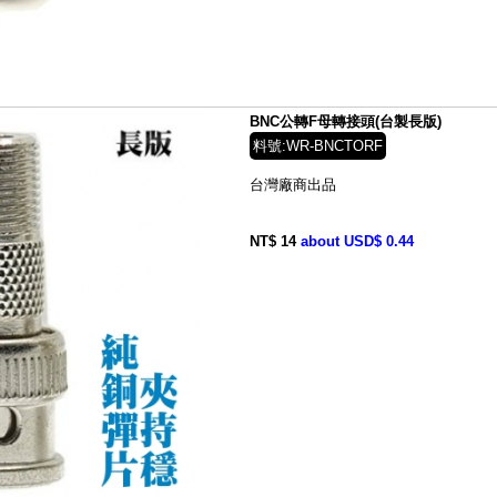
BNC公轉F母轉接頭(台製長版)
料號:WR-BNCTORF
台灣廠商出品
NT$ 14
about USD$ 0.44