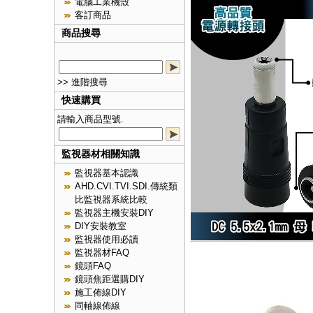
電腦工業機殼
客訂商品
商品搜尋
>> 進階搜尋
快速購買
請輸入商品型號.
監視器材相關知識
監視器基本認識
AHD.CVI.TVI.SDI.傳統類
比監視器系統比較
監視器主機安裝DIY
DIY安裝教室
監視器使用必讀
監視器材FAQ
鏡頭FAQ
鏡頭焦距選購DIY
施工佈線DIY
同軸線佈線