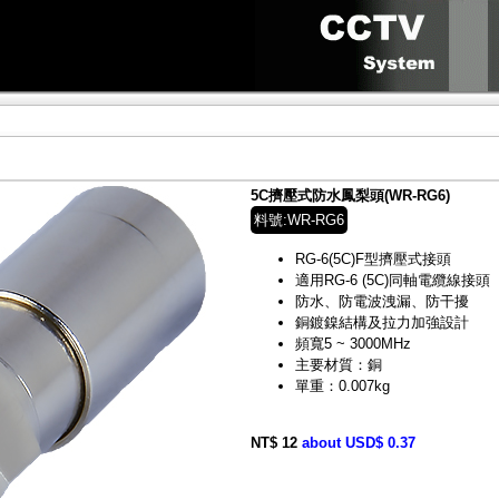
5C擠壓式防水鳳梨頭(WR-RG6)
料號:WR-RG6
RG-6(5C)F型擠壓式接頭
適用RG-6 (5C)同軸電纜線接頭
防水、防電波洩漏、防干擾
銅鍍鎳結構及拉力加強設計
頻寬5 ~ 3000MHz
主要材質：銅
單重：0.007kg
NT$ 12
about USD$ 0.37