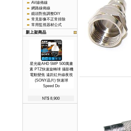
AV線佈線
網路線佈線
鏡頭對焦調整DIY
常見影像不正常排除
常用監視器材公式
新上架商品
星光級AHD 5MP 500萬畫
素 PTZ快速旋轉球 攝影機
電動變焦 遠距紅外線夜視
(SONY晶片) 快速球
Speed Do
NT$ 8,900