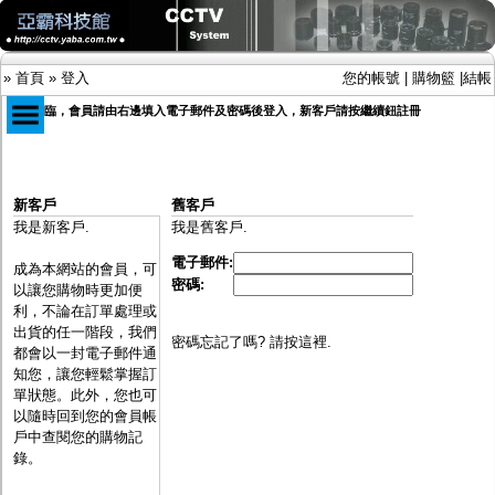
»
首頁
»
登入
您的帳號
|
購物籃
|
結帳
歡迎光臨，會員請由右邊填入電子郵件及密碼後登入，新客戶請按繼續鈕註冊
商品目錄
新客戶
舊客戶
限時促銷特惠專案
我是新客戶.
我是舊客戶.
IP網路攝影機及錄放影機
AHD DVR數位錄放影機
電子郵件:
成為本網站的會員，可
AHD半球型(適用屋內)
密碼:
以讓您購物時更加便
AHD中小型紅外線攝影機(適用騎樓、室內外)
利，不論在訂單處理或
AHD防護罩型攝影機(適用屋外，紅外線照射
出貨的任一階段，我們
距離遠）
密碼忘記了嗎? 請按這裡.
都會以一封電子郵件通
AHD特殊功能型攝影機
知您，讓您輕鬆掌握訂
旋轉型攝影機.旋轉台
單狀態。此外，您也可
傳統高解析攝影機
以隨時回到您的會員帳
鏡頭
戶中查閱您的購物記
投光設備
錄。
防護罩及支架
多路攝影機單軸傳輸