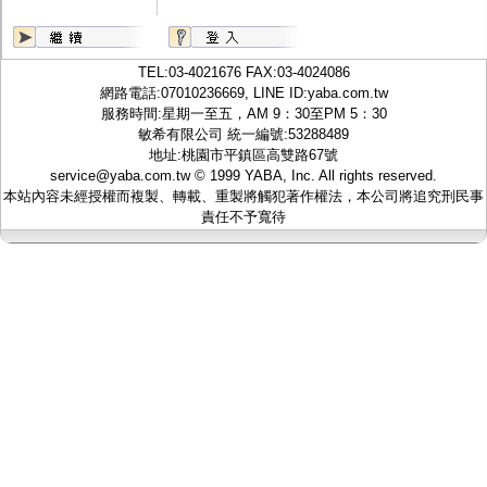
監聽器.麥克風
網路設備
視訊轉換設備
雙絞線傳輸器
TEL:
03-4021676
FAX:03-4024086
雜訊改善器
網路電話:07010236669, LINE ID:
yaba.com.tw
分配放大器
服務時間:星期一至五，AM 9：30至PM 5：30
網路線用水晶頭
敏希有限公司 統一編號:53288489
網路線
地址:桃園市平鎮區高雙路67號
懶人線.同軸線.花線
service@yaba.com.tw
© 1999
YABA
, Inc. All rights reserved.
線頭.插座.延長線.HDMI線
本站內容未經授權而複製、轉載、重製將觸犯著作權法，本公司將追究刑民事
集線盒.防水盒.配線盒
責任不予寬待
變壓器.避雷器
轉接頭
偽裝嚇阻假監視器. 警示防盜貼紙
行車紀錄器.車用插座配件
電腦工業機殼
客訂商品