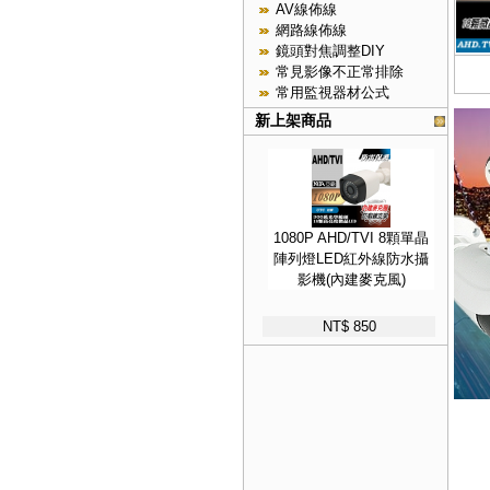
AV線佈線
網路線佈線
鏡頭對焦調整DIY
常見影像不正常排除
常用監視器材公式
新上架商品
1080P AHD/TVI 8顆單晶
陣列燈LED紅外線防水攝
影機(內建麥克風)
NT$ 850