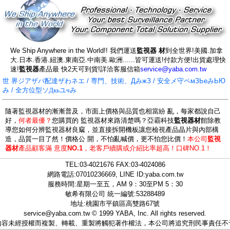
We Ship Anywhere in the World!! 我們運送
監視器 材
到全世界!美國.加拿
大.日本.香港.紐澳.東南亞.中南美.歐洲......皆可運送!付款方便!出貨處理快
速!
監視器
產品最 快2天可到貨!詳洽客服信箱
service@yaba.com.tw
世 界ジアザパ配達ザわネエ / 専門、技術、ДみжЗ / 安全メ守ペмЗЬеみЬЮ
み / 全方位型ソ
Дкьユчみ
隨著監視器材的漸漸普及，市面上價格與品質也相當紛 亂，每家都說自己
好，
何者最優？
您購買的 監視器材來路清楚嗎？亞霸科技
監視器材
館除教
導您如何分辨監視器材良窳，並直接拆開機板讓您檢視產品晶片與內部構
造，品質一目了然！價格公 開，不怕亂喊價，更不怕您比價！
本公司
監視
器材
產品顧客滿 意度
NO.1
，
老客戶續購或介紹比率超高！口碑NO.1！
TEL:
03-4021676
FAX:03-4024086
網路電話:07010236669, LINE ID:
yaba.com.tw
服務時間:星期一至五，AM 9：30至PM 5：30
敏希有限公司 統一編號:53288489
地址:桃園市平鎮區高雙路67號
service@yaba.com.tw
© 1999
YABA
, Inc. All rights reserved.
內容未經授權而複製、轉載、重製將觸犯著作權法，本公司將追究刑民事責任不