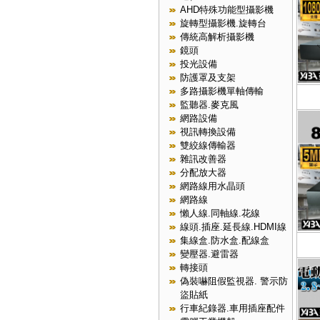
AHD特殊功能型攝影機
旋轉型攝影機.旋轉台
傳統高解析攝影機
鏡頭
投光設備
防護罩及支架
多路攝影機單軸傳輸
監聽器.麥克風
網路設備
視訊轉換設備
雙絞線傳輸器
雜訊改善器
分配放大器
網路線用水晶頭
網路線
懶人線.同軸線.花線
線頭.插座.延長線.HDMI線
集線盒.防水盒.配線盒
變壓器.避雷器
轉接頭
偽裝嚇阻假監視器. 警示防
盜貼紙
行車紀錄器.車用插座配件