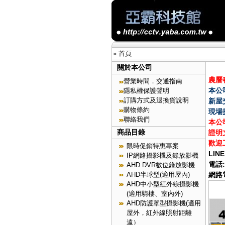
»
首頁
關於本公司
農曆春
營業時間．交通指南
本公
隱私權保護聲明
訂購方式及退換貨說明
新屋
購物條約
現場
聯絡我們
本公
商品目錄
證明
歡迎
限時促銷特惠專案
LINE
IP網路攝影機及錄放影機
電話:
AHD DVR數位錄放影機
AHD半球型(適用屋內)
網路電
AHD中小型紅外線攝影機
(適用騎樓、室內外)
AHD防護罩型攝影機(適用
屋外，紅外線照射距離
遠）