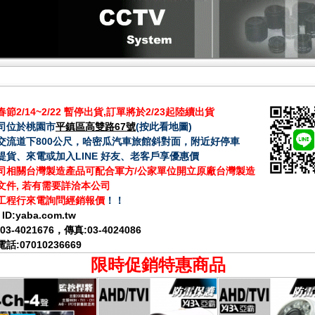
節2/14~2/22 暫停出貨,訂單將於2/23起陸續出貨
司位於桃園市
平鎮區高雙路67號
(
按此看地圖
)
交流道下800公尺，哈密瓜汽車旅館斜對面，附近好停車
提貨、來電或加入LINE 好友、老客戶享優惠價
司相關台灣製造產品可配合軍方/公家單位開立原廠台灣製造
文件, 若有需要詳洽本公司
工程行來電詢問經銷報價
！！
 ID:
yaba.com.tw
03-4021676
，傳真:03-4024086
話:07010236669
限時促銷特惠商品