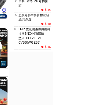
08.
台製F公轉BNC母轉接
頭
NT$ 14
09.
監視錄影中警告標誌貼
紙-現代版
NT$ 10
10.
5MP 雙絞網路線傳輸轉
換器BNC公頭(祼線
型)AHD TVI CVI
CVBS(WR-ZB3)
NT$ 16