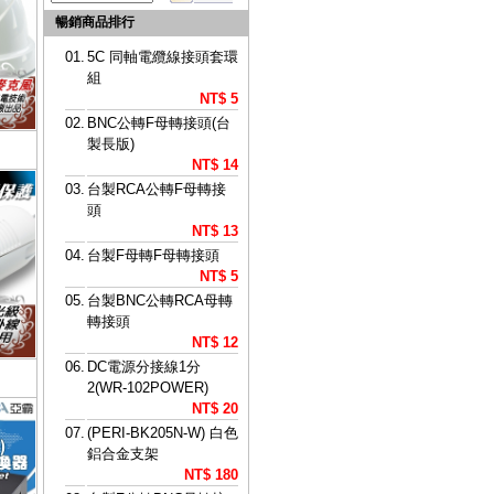
暢銷商品排行
01.
5C 同軸電纜線接頭套環
組
NT$ 5
02.
BNC公轉F母轉接頭(台
製長版)
NT$ 14
03.
台製RCA公轉F母轉接
頭
NT$ 13
04.
台製F母轉F母轉接頭
NT$ 5
05.
台製BNC公轉RCA母轉
轉接頭
NT$ 12
06.
DC電源分接線1分
2(WR-102POWER)
NT$ 20
07.
(PERI-BK205N-W) 白色
鋁合金支架
NT$ 180