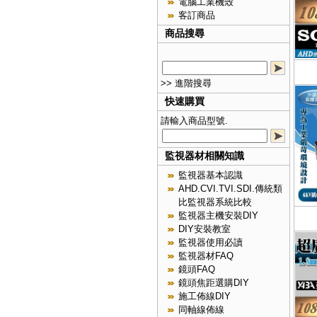
電腦工業機殼
客訂商品
商品搜尋
>> 進階搜尋
快速購買
請輸入商品型號.
監視器材相關知識
監視器基本認識
AHD.CVI.TVI.SDI.傳統類
比監視器系統比較
監視器主機安裝DIY
DIY安裝教室
監視器使用必讀
監視器材FAQ
鏡頭FAQ
鏡頭焦距選購DIY
施工佈線DIY
同軸線佈線