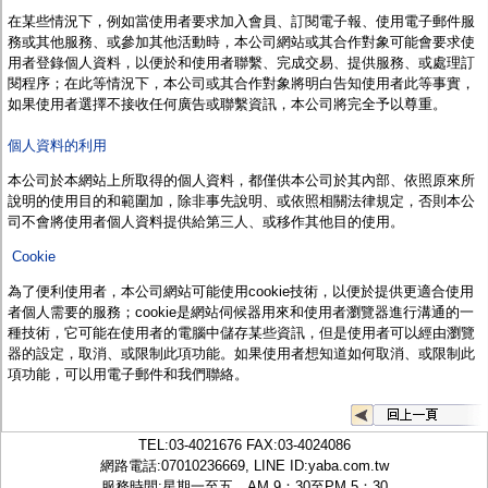
監聽器.麥克風
在某些情況下，例如當使用者要求加入會員、訂閱電子報、使用電子郵件服
網路設備
務或其他服務、或參加其他活動時，
本公司
網站或其合作對象可能會要求使
視訊轉換設備
用者登錄個人資料，以便於和使用者聯繫、完成交易、提供服務、或處理訂
雙絞線傳輸器
閱程序；在此等情況下，
本公司
或其合作對象將明白告知使用者此等事實，
雜訊改善器
如果使用者選擇不接收任何廣告或聯繫資訊，
本公司
將完全予以尊重。
分配放大器
網路線用水晶頭
個人資料的利用
網路線
懶人線.同軸線.花線
本公司於本網站上
所取得的個人資料，都僅供
本公司
於其內部、依照原來所
線頭.插座.延長線.HDMI線
說明的使用目的和範圍加，除非事先說明、或依照相關法律規定，否則本公
集線盒.防水盒.配線盒
司不會將使用者個人資料提供給第三人、或移作其他目的使用。
變壓器.避雷器
Cookie
轉接頭
偽裝嚇阻假監視器. 警示防盜貼紙
為了便利使用者，
本公司
網站可能使用cookie技術，以便於提供更適合使用
行車紀錄器.車用插座配件
者個人需要的服務；
cookie
是網站伺候器用來和使用者瀏覽器進行溝通的一
電腦工業機殼
種技術，它可能在使用者的電腦中儲存某些資訊，但是使用者可以經由瀏覽
客訂商品
器的設定，取消、或限制此項功能。如果使用者想知道如何取消、或限制此
項功能，可以用電子郵件和
我們
聯絡。
TEL:
03-4021676
FAX:03-4024086
網路電話:07010236669, LINE ID:
yaba.com.tw
服務時間:星期一至五，AM 9：30至PM 5：30