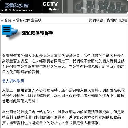
»
首頁
»
隱私權保護聲明
您的帳號
|
購物籃
|
結帳
隱私權保護聲明
商品目錄
限時促銷特惠專案
保護消費者的個人隱私是本公司重要的經營理念，我們清楚的了解客戶是企
IP網路攝影機及錄放影機
業最重要的資產，在未經消費者同意之下，我們絕不會將您的個人資料提供
AHD DVR數位錄放影機
予任何與本公司服務提供無關之第三人。本公司確保僅為履行訂單及行銷之
AHD半球型(適用屋內)
目的使用消費者的資料。
AHD中小型紅外線攝影機(適用騎樓、室內外)
個人資料取得
AHD防護罩型攝影機(適用屋外，紅外線照射
距離遠）
原則上，使用者進入
本公司
網站時，並不需要輸入個人資料，例如姓名或電
AHD特殊功能型攝影機
子郵件地址等，除非明確告知，
本公司
不會在使用者不知情的情況下，取得
旋轉型攝影機.旋轉台
使用者此等個人資料；
傳統高解析攝影機
鏡頭
本公司
會記錄使用者上站的位址、以及在網站內的瀏覽活動等資料，但是這
投光設備
些資料僅供作流量分析和網路行為調查，以便於改善
本公司
網站的服務品
防護罩及支架
質，這些資料也只是總量上的分析，不會和特定個人相連繫。
多路攝影機單軸傳輸