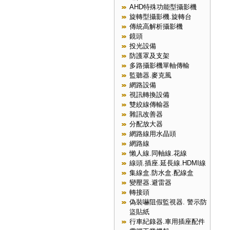
AHD特殊功能型攝影機
旋轉型攝影機.旋轉台
傳統高解析攝影機
鏡頭
投光設備
防護罩及支架
多路攝影機單軸傳輸
監聽器.麥克風
網路設備
視訊轉換設備
雙絞線傳輸器
雜訊改善器
分配放大器
網路線用水晶頭
網路線
懶人線.同軸線.花線
線頭.插座.延長線.HDMI線
集線盒.防水盒.配線盒
變壓器.避雷器
轉接頭
偽裝嚇阻假監視器. 警示防
盜貼紙
行車紀錄器.車用插座配件