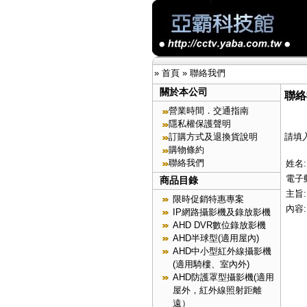
»
首頁
»
聯絡我們
關於本公司
聯絡
營業時間．交通指南
隱私權保護聲明
訂購方式及退換貨說明
請填
購物條約
聯絡我們
姓名:
電子
商品目錄
主旨:
限時促銷特惠專案
內容:
IP網路攝影機及錄放影機
AHD DVR數位錄放影機
AHD半球型(適用屋內)
AHD中小型紅外線攝影機
(適用騎樓、室內外)
AHD防護罩型攝影機(適用
屋外，紅外線照射距離
遠）