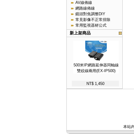
AV線佈線
網路線佈線
鏡頭對焦調整DIY
常見影像不正常排除
常用監視器材公式
新上架商品
500米IP網路延伸器同軸線
雙絞線兩用(EX-IP500)
NT$ 1,450
本站