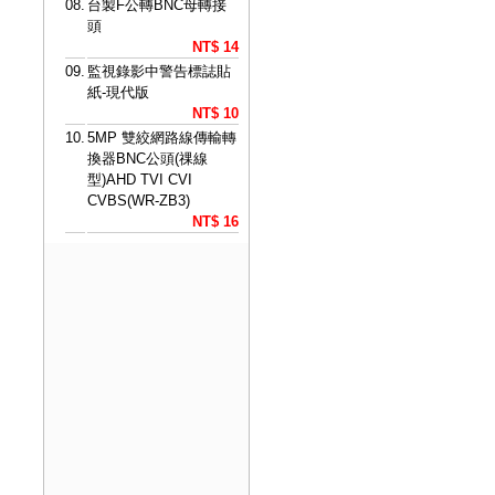
08.
台製F公轉BNC母轉接
頭
NT$ 14
09.
監視錄影中警告標誌貼
紙-現代版
NT$ 10
10.
5MP 雙絞網路線傳輸轉
換器BNC公頭(祼線
型)AHD TVI CVI
CVBS(WR-ZB3)
NT$ 16