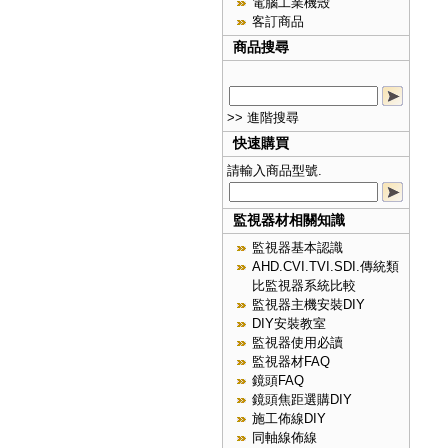
電腦工業機殼
客訂商品
商品搜尋
>> 進階搜尋
快速購買
請輸入商品型號.
監視器材相關知識
監視器基本認識
AHD.CVI.TVI.SDI.傳統類
比監視器系統比較
監視器主機安裝DIY
DIY安裝教室
監視器使用必讀
監視器材FAQ
鏡頭FAQ
鏡頭焦距選購DIY
施工佈線DIY
同軸線佈線