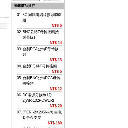
暢銷商品排行
01.
5C 同軸電纜線接頭套環
組
NT$ 5
02.
BNC公轉F母轉接頭(台
製長版)
NT$ 14
03.
台製RCA公轉F母轉接
頭
NT$ 13
04.
台製F母轉F母轉接頭
NT$ 5
05.
台製BNC公轉RCA母轉
轉接頭
NT$ 12
06.
DC電源分接線1分
2(WR-102POWER)
NT$ 20
07.
(PERI-BK205N-W) 白色
鋁合金支架
NT$ 180