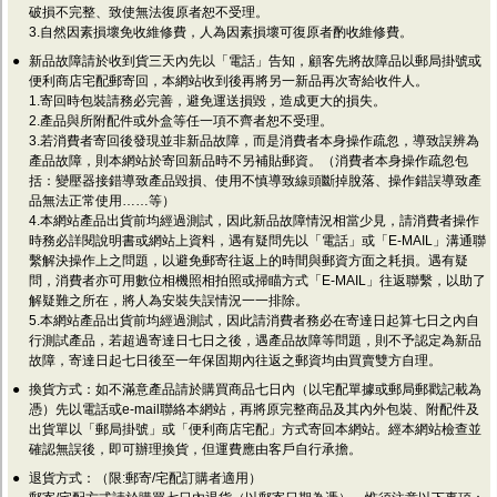
破損不完整、致使無法復原者恕不受理。
3.自然因素損壞免收維修費，人為因素損壞可復原者酌收維修費。
●
新品故障請於收到貨三天內先以「電話」告知，顧客先將故障品以郵局掛號或
便利商店宅配郵寄回，本網站收到後再將另一新品再次寄給收件人。
1.寄回時包裝請務必完善，避免運送損毀，造成更大的損失。
2.產品與所附配件或外盒等任一項不齊者恕不受理。
3.若消費者寄回後發現並非新品故障，而是消費者本身操作疏忽，導致誤辨為
產品故障，則本網站於寄回新品時不另補貼郵資。（消費者本身操作疏忽包
括：變壓器接錯導致產品毀損、使用不慎導致線頭斷掉脫落、操作錯誤導致產
品無法正常使用……等）
4.本網站產品出貨前均經過測試，因此新品故障情況相當少見，請消費者操作
時務必詳閱說明書或網站上資料，遇有疑問先以「電話」或「E-MAIL」溝通聯
繫解決操作上之問題，以避免郵寄往返上的時間與郵資方面之耗損。遇有疑
問，消費者亦可用數位相機照相拍照或掃瞄方式「E-MAIL」往返聯繫，以助了
解疑難之所在，將人為安裝失誤情況一一排除。
5.本網站產品出貨前均經過測試，因此請消費者務必在寄達日起算七日之內自
行測試產品，若超過寄達日七日之後，遇產品故障等問題，則不予認定為新品
故障，寄達日起七日後至一年保固期內往返之郵資均由買賣雙方自理。
●
換貨方式：如不滿意產品請於購買商品七日內（以宅配單據或郵局郵戳記載為
憑）先以電話或e-mail聯絡本網站，再將原完整商品及其內外包裝、附配件及
出貨單以「郵局掛號」或「便利商店宅配」方式寄回本網站。經本網站檢查並
確認無誤後，即可辦理換貨，但運費應由客戶自行承擔。
●
退貨方式：（限:郵寄/宅配訂購者適用）