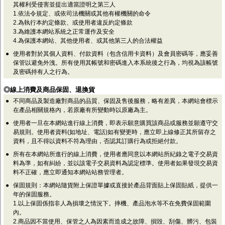
監聽器.麥克風
其權利受侵害並提出適當證明之第三人
網路設備
1.依法令規定、或依司法機關或其他有權機關的命令
2.為執行本約定條款、或使用者違反約定條款
視訊轉換設備
3.為維護本網站系統之正常運作及安全
雙絞線傳輸器
4.為保護本網站、其他使用者、或其他第三人的合法權益
雜訊改善器
分配放大器
●
使用者對於其個人資料、付款資料（包含信用卡資料）及會員密碼等，應妥善
網路線用水晶頭
保管以避免外洩。所有使用其帳號和密碼進入本系統後之行為，均視為該帳號
網路線
及密碼持有人之行為。
懶人線.同軸線.花線
◎線上消費及商品保固、退換貨
線頭.插座.延長線.HDMI線
集線盒.防水盒.配線盒
●
不同商品及製造廠對商品的品質、保固及售後服務，略有差異，本網站會標示
變壓器.避雷器
在產品相關規格內，若原廠有所變動時以原廠為主。
轉接頭
●
使用者一旦在本網站進行線上消費，即表示願意購買該商品或服務並願遵守交
偽裝嚇阻假監視器. 警示防盜貼紙
易規則。使用者資料(如地址、電話)如有變更時，應立即上線修正其所留存之
行車紀錄器.車用插座配件
資料，且不得以資料不符為理由，否認其訂購行為或拒絕付款。
電腦工業機殼
●
所有在本網站所進行的線上消費，使用者應同意以本網站所紀錄之電子交易資
客訂商品
料為準，如有糾紛，並以該電子交易資料為認定標準。使用者如果發現交易資
料不正確，應立即通知本網站站務管理者。
●
保固規則：本網站隨貨附上保證單據或直接於產品背面貼上保固貼紙，提供一
年的保固服務。
1.以上保固係指非人為損壞之情況下。摔機、產品泡水等不在免費保固範圍
內。
2.商品因不當使用、保管之人為因素而造成之故障、損毀、刮傷、髒污、包裝