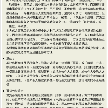
郵寄/宅配方式請於購買七日內退貨（以郵寄日期為憑），惟須注意以下事項：
「監視器材」類產品，若非產品本身功能有問題，或與標示不符，而消費者卻
提出退貨要求（例如不喜歡外觀、用不習慣、不會使用、環境特殊無法使用本
網站產品……等各類型個人主觀感覺類問題，消費者可於七日內辦理退款，但
必須全額負擔本網站寄出貨品時所損失之「郵資」、「代收款手續費」(宅配業
者向本網站收取之代收款手續費為總貨款之1%)、退款時之「銀行轉帳」或
「匯款」手續費。
本方式之實施目的為避免極少數人利用網路之便隨意訂購與任意退貨造成損
失，因此請消費者訂購前務必詳加閱讀本網站對產品之說明，多了解產品與評
估自己需求後再行購買，一方面保障自身的權益，一方面也體諒商家在產品正
常且良好情況下卻平白蒙受損失。本規則若有不便之處敬請見諒。
若對網路購物有疑慮者歡迎至本網站現場直接選購與測試產品以減少疑慮，本
網站離交流道非常近且附近停車方便！
●
退款：
基於作帳程序及憑證留存，郵購方式退款一律採用「匯款」或「轉帳」方式，
以便在金融機構留下金錢交易憑據，避免有收受偽鈔之爭議；請連同退貨產品
一併附上書面匯款銀行、帳號資料（必須為收件人之帳號，或收件人委託人之
帳號），並簽名以示負責，避免退貨人帳號書寫錯誤造成退款錯誤之後續處理
及訴訟問題。（告知個人帳號資料並不會衍生其他問題，詳情可詢問各金融機
構）
●
退貨包裝注意：
退貨必須是如同全新狀態且完整包裝，請以「便利商店快遞」方式寄回本網
站，並且不可污損該產品之專用紙盒（本網站於出貨時均會於產品專用紙盒外
再包一層包裝，退貨者請同樣依照此方式，用其他包裝包覆該產品專用紙盒，