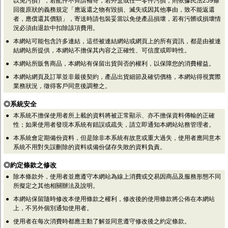
以免污損），若配件不齊請補寄，若外盒或任一零件污損，則依據民法259條
回復原狀的義務規定「應返還之物有毀損、滅失或因其他事由，致不能返還
者，應償還其價額」，寄送時請包裝妥當以免使產品損壞，若有污髒或損壞情
況必須由退款中扣除該項費用。
●
本網站可能包含許多連結，這些被連結網站或網頁上的所有資訊，都是由被連
結網站所提供，本網站不擔保其內容之正確性、可信度或即時性。
●
本網站所販售商品，本網站有保留出貨與否的權利，以保障您的消費權益。
●
本網站網頁及訂單並非最後契約，產品出貨細節及確切價格，本網站得視實際
業務狀況，徵得客戶同意後調整之。
◎系統安全
●
本系統不擔保使用者所上載的資料將被正常顯示、亦不擔保資料傳輸的正確
性；如果使用者發現本系統有錯誤或疏失，請立即通知本網站站務管理者。
●
本系統會定期備份資料，但是除非本系統有故意或重大過失，使用者應同意本
系統不用對失誤刪除的資料或備份儲存失敗的資料負責。
◎約定條款之修改
●
除本條款外，使用者並應遵守本網站為線上消費或交易因商品及服務形態不同
所擬定之其他相關辦法及說明。
●
本網站保留隨時修改本使用條款之權利，修改後的使用條款將公佈在本網站
上，不另外個別通知使用者。
●
使用者在每次消費時都應主動了解並同意遵守修改後之約定條款。