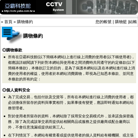
»
首頁
»
購物條約
您的帳號
|
購物籃
|
結帳
購物條約
商品目錄
◎購物條款
●
所有在亞霸科技館(以下簡稱本網站)上進行線上消費的使用者(以下稱使用者)，
限時促銷特惠專案
都應該詳細閱讀下列針對本網站與使用者之間消費時共同遵守的約定條款(以下
IP網路攝影機及錄放影機
簡稱本條款)，本條款訂立的目的，是為了保護本網站以及在本網站進行線上消
AHD DVR數位錄放影機
費的使用者的權益，使用者於本網站消費購物，即視為已知悉本條款、並同意
AHD半球型(適用屋內)
本條款的所有約定：
AHD中小型紅外線攝影機(適用騎樓、室內外)
AHD防護罩型攝影機(適用屋外，紅外線照射
◎個人資料安全
距離遠）
●
為了完成交易，包括付款及交貨等，所有在本網站進行線上消費的使用者，都
AHD特殊功能型攝影機
必須擔保所留存的資料與事實相符，如果事後有變更，應該即時通知本網站站
旋轉型攝影機.旋轉台
務管理者。
傳統高解析攝影機
●
對於使用者所留存的資料，本網站除了採用安全交易模式外，並承諾負保密義
鏡頭
務，除了為完成該筆交易而提供給相關商品或服務之提供廠商或配合廠商以
投光設備
外，不會任意洩漏或提供給第三人。
防護罩及支架
多路攝影機單軸傳輸
●
在下列情況下，本網站有權查看或提供使用者的個人資料給有權機關、或主張