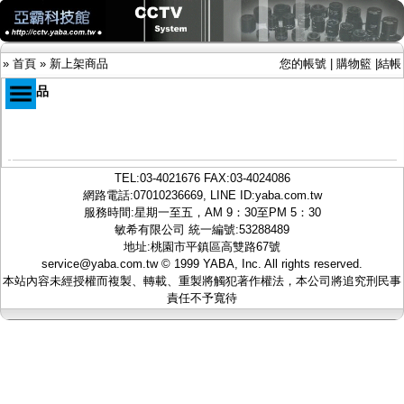
»
首頁
»
新上架商品
您的帳號
|
購物籃
|
結帳
新商品
商品目錄
限時促銷特惠專案
TEL:
03-4021676
FAX:03-4024086
IP網路攝影機及錄放影機
網路電話:07010236669, LINE ID:
yaba.com.tw
AHD DVR數位錄放影機
服務時間:星期一至五，AM 9：30至PM 5：30
AHD半球型(適用屋內)
敏希有限公司 統一編號:53288489
AHD中小型紅外線攝影機(適用騎樓、室內外)
地址:桃園市平鎮區高雙路67號
AHD防護罩型攝影機(適用屋外，紅外線照射
service@yaba.com.tw
© 1999
YABA
, Inc. All rights reserved.
距離遠）
本站內容未經授權而複製、轉載、重製將觸犯著作權法，本公司將追究刑民事
AHD特殊功能型攝影機
責任不予寬待
旋轉型攝影機.旋轉台
傳統高解析攝影機
鏡頭
投光設備
防護罩及支架
多路攝影機單軸傳輸