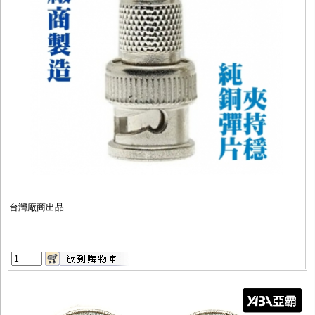
監聽器.麥克風
網路設備
視訊轉換設備
雙絞線傳輸器
雜訊改善器
分配放大器
網路線用水晶頭
網路線
懶人線.同軸線.花線
線頭.插座.延長線.HDMI線
集線盒.防水盒.配線盒
變壓器.避雷器
轉接頭
偽裝嚇阻假監視器. 警示防盜貼紙
行車紀錄器.車用插座配件
電腦工業機殼
台灣廠商出品
客訂商品