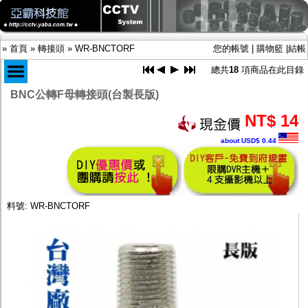
»
首頁
»
轉接頭
»
WR-BNCTORF
您的帳號
|
購物籃
|
結帳
總共
18
項商品在此目錄
BNC公轉F母轉接頭(台製長版)
商品目錄
NT$ 14
限時促銷特惠專案
about USD$ 0.44
IP網路攝影機及錄放影機
AHD DVR數位錄放影機
AHD半球型(適用屋內)
AHD中小型紅外線攝影機(適用騎樓、室內外)
AHD防護罩型攝影機(適用屋外，紅外線照射
料號: WR-BNCTORF
距離遠）
AHD特殊功能型攝影機
旋轉型攝影機.旋轉台
傳統高解析攝影機
鏡頭
投光設備
防護罩及支架
多路攝影機單軸傳輸