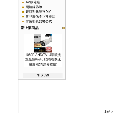
AV線佈線
網路線佈線
鏡頭對焦調整DIY
常見影像不正常排除
常用監視器材公式
新上架商品
1080P AHD/TVI 4顆暖光
單晶陣列燈LED有聲防水
攝影機(內建麥克風)
NT$ 899
本站