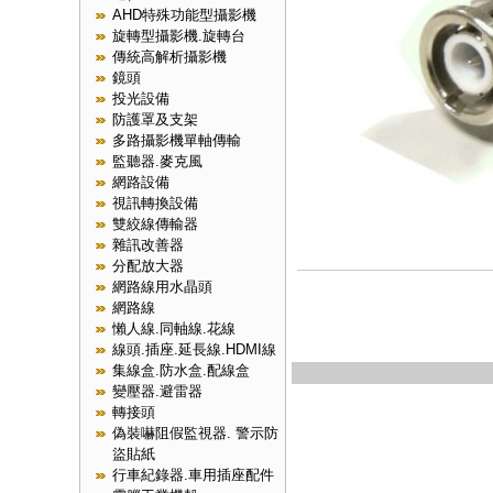
AHD特殊功能型攝影機
旋轉型攝影機.旋轉台
傳統高解析攝影機
鏡頭
投光設備
防護罩及支架
多路攝影機單軸傳輸
監聽器.麥克風
網路設備
視訊轉換設備
雙絞線傳輸器
雜訊改善器
分配放大器
網路線用水晶頭
網路線
懶人線.同軸線.花線
線頭.插座.延長線.HDMI線
集線盒.防水盒.配線盒
變壓器.避雷器
轉接頭
偽裝嚇阻假監視器. 警示防
盜貼紙
行車紀錄器.車用插座配件