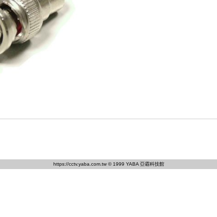
https://cctv.yaba.com.tw
© 1999 YABA 亞霸科技館