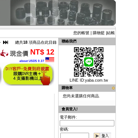
您的帳號
|
購物籃
|
結帳
聯絡我們
總共
18
項商品在此目錄
NT$ 12
about USD$ 0.37
LINE ID:
yaba.com.tw
購物車
您尚未選購任何商品.
會員登入!
電子郵件:
密碼: