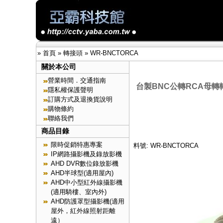
»
首頁
»
轉接頭
»
WR-BNCTORCA
關於本公司
營業時間．交通指南
台製BNC公轉RCA母轉
隱私權保護聲明
訂購方式及退換貨說明
購物條約
聯絡我們
商品目錄
限時促銷特惠專案
料號: WR-BNCTORCA
IP網路攝影機及錄放影機
AHD DVR數位錄放影機
AHD半球型(適用屋內)
AHD中小型紅外線攝影機
(適用騎樓、室內外)
AHD防護罩型攝影機(適用
屋外，紅外線照射距離
遠）