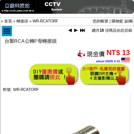
»
首頁
»
轉接頭
»
WR-RCATORF
您的帳號
|
購物籃
|
結帳
總共
18
項商品在此目錄
台製RCA公轉F母轉接頭
商品目錄
NT$ 13
限時促銷特惠專案
about USD$ 0.41
IP網路攝影機及錄放影機
AHD DVR數位錄放影機
AHD半球型(適用屋內)
AHD中小型紅外線攝影機(適用騎樓、室內外)
AHD防護罩型攝影機(適用屋外，紅外線照射
料號: WR-RCATORF
距離遠）
AHD特殊功能型攝影機
旋轉型攝影機.旋轉台
傳統高解析攝影機
鏡頭
投光設備
防護罩及支架
多路攝影機單軸傳輸