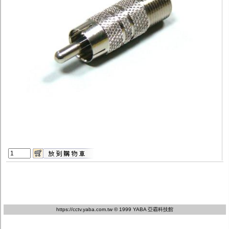
監聽器.麥克風
網路設備
視訊轉換設備
雙絞線傳輸器
雜訊改善器
分配放大器
網路線用水晶頭
網路線
懶人線.同軸線.花線
線頭.插座.延長線.HDMI線
集線盒.防水盒.配線盒
變壓器.避雷器
轉接頭
偽裝嚇阻假監視器. 警示防盜貼紙
行車紀錄器.車用插座配件
電腦工業機殼
客訂商品
https://cctv.yaba.com.tw
© 1999 YABA 亞霸科技館