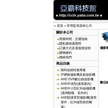
»
首頁
»
常用監視器材公式
關於本公司
營業時間．交通指南
隱私權保護聲明
攝影
訂購方式及退換貨說明
購物條約
聯絡我們
商品目錄
限時促銷特惠專案
IP網路攝影機及錄放影機
AHD DVR數位錄放影機
數位
AHD半球型(適用屋內)
AHD中小型紅外線攝影機
(適用騎樓、室內外)
AHD防護罩型攝影機(適用
屋外，紅外線照射距離
遠）