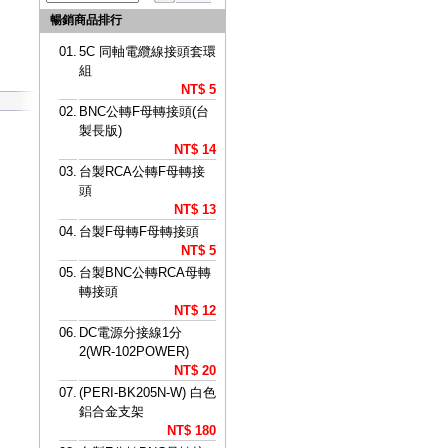
暢銷商品排行
01.
5C 同軸電纜線接頭套環
組
NT$ 5
02.
BNC公轉F母轉接頭(台
製長版)
NT$ 14
03.
台製RCA公轉F母轉接
頭
NT$ 13
04.
台製F母轉F母轉接頭
NT$ 5
05.
台製BNC公轉RCA母轉
轉接頭
NT$ 12
06.
DC電源分接線1分
2(WR-102POWER)
NT$ 20
07.
(PERI-BK205N-W) 白色
鋁合金支架
NT$ 180