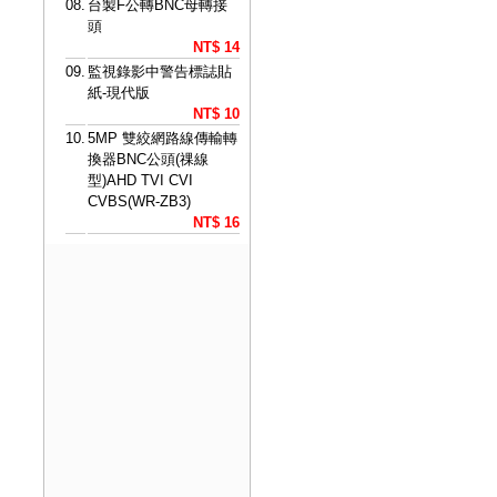
08.
台製F公轉BNC母轉接
頭
NT$ 14
09.
監視錄影中警告標誌貼
紙-現代版
NT$ 10
10.
5MP 雙絞網路線傳輸轉
換器BNC公頭(祼線
型)AHD TVI CVI
CVBS(WR-ZB3)
NT$ 16