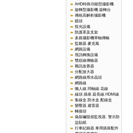
AHD特殊功能型攝影機
旋轉型攝影機.旋轉台
傳統高解析攝影機
鏡頭
投光設備
防護罩及支架
多路攝影機單軸傳輸
監聽器.麥克風
網路設備
視訊轉換設備
雙絞線傳輸器
雜訊改善器
分配放大器
網路線用水晶頭
網路線
懶人線.同軸線.花線
線頭.插座.延長線.HDMI線
集線盒.防水盒.配線盒
變壓器.避雷器
轉接頭
偽裝嚇阻假監視器. 警示防
盜貼紙
行車紀錄器.車用插座配件