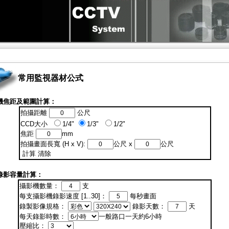
常用監視器材公式
機焦距及範圍計算：
拍攝距離
公尺
CCD大小
1/4"
1/3"
1/2"
焦距
mm
拍攝畫面長寬 (H x V):
公尺 x
公尺
計算
清除
錄影容量計算：
攝影機數量：
支
每支攝影機錄影速度 [1..30]：
每秒畫面
錄製影像規格：
錄影天數：
天
每天錄影時數：
一般路口一天約6小時
壓縮比：