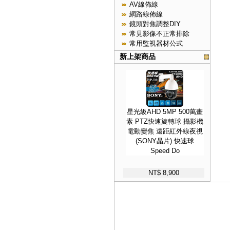
AV線佈線
網路線佈線
鏡頭對焦調整DIY
常見影像不正常排除
常用監視器材公式
新上架商品
星光級AHD 5MP 500萬畫
素 PTZ快速旋轉球 攝影機
電動變焦 遠距紅外線夜視
(SONY晶片) 快速球
Speed Do
NT$ 8,900