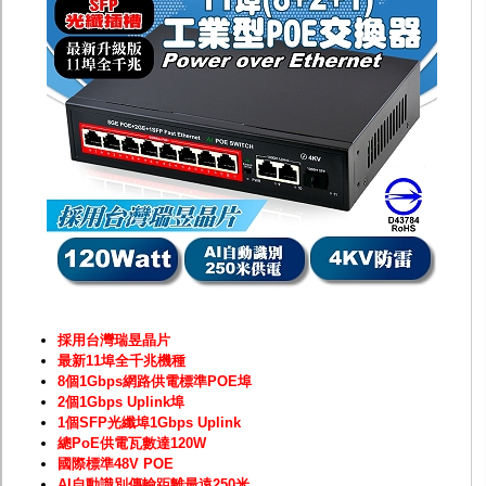
監聽器.麥克風
網路設備
視訊轉換設備
雙絞線傳輸器
雜訊改善器
分配放大器
網路線用水晶頭
網路線
懶人線.同軸線.花線
線頭.插座.延長線.HDMI線
集線盒.防水盒.配線盒
變壓器.避雷器
轉接頭
偽裝嚇阻假監視器. 警示防盜貼紙
行車紀錄器.車用插座配件
電腦工業機殼
客訂商品
採用台灣瑞昱晶片
最新11埠全千兆機種
8個1Gbps網路供電標準POE埠
2個1Gbps Uplink埠
1個SFP光纖埠1Gbps Uplink
總PoE供電瓦數達120W
國際標準48V POE
AI自動識別傳輸距離最遠250米