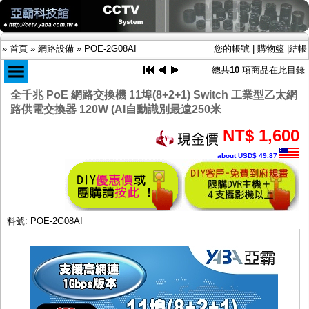
»
首頁
»
網路設備
»
POE-2G08AI
您的帳號
|
購物籃
|
結帳
總共
10
項商品在此目錄
全千兆 PoE 網路交換機 11埠(8+2+1) Switch 工業型乙太網
路供電交換器 120W (AI自動識別最遠250米
商品目錄
限時促銷特惠專案
NT$ 1,600
IP網路攝影機及錄放影機
about USD$ 49.87
AHD DVR數位錄放影機
AHD半球型(適用屋內)
AHD中小型紅外線攝影機(適用騎樓、室內外)
AHD防護罩型攝影機(適用屋外，紅外線照射
距離遠）
料號: POE-2G08AI
AHD特殊功能型攝影機
旋轉型攝影機.旋轉台
傳統高解析攝影機
鏡頭
投光設備
防護罩及支架
多路攝影機單軸傳輸