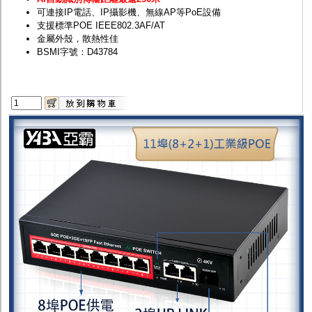
可連接IP電話、IP攝影機、無線AP等PoE設備
支援標準POE IEEE802.3AF/AT
金屬外殼，散熱性佳
BSMI字號：D43784