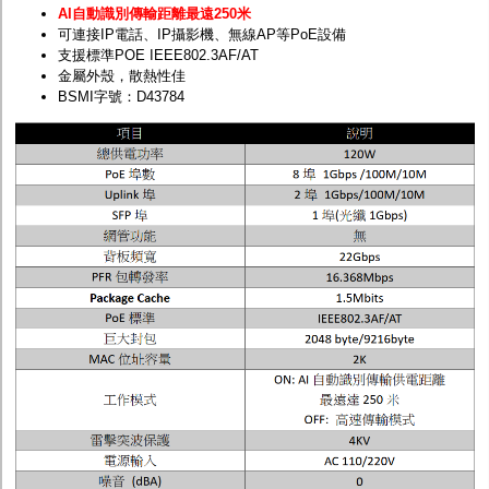
AI自動識別傳輸距離最遠250米
可連接IP電話、IP攝影機、無線AP等PoE設備
支援標準POE IEEE802.3AF/AT
金屬外殼，散熱性佳
BSMI字號：D43784