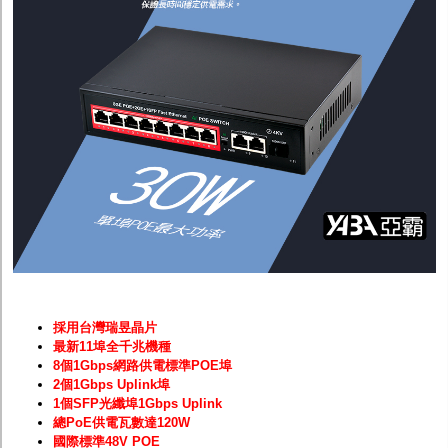
採用台灣瑞昱晶片
最新11埠全千兆機種
8個1Gbps網路供電標準POE埠
2個1Gbps Uplink埠
1個SFP光纖埠1Gbps Uplink
總PoE供電瓦數達120W
國際標準48V POE