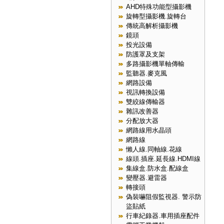
AHD特殊功能型攝影機
旋轉型攝影機.旋轉台
傳統高解析攝影機
鏡頭
投光設備
防護罩及支架
多路攝影機單軸傳輸
監聽器.麥克風
網路設備
視訊轉換設備
雙絞線傳輸器
雜訊改善器
分配放大器
網路線用水晶頭
網路線
懶人線.同軸線.花線
線頭.插座.延長線.HDMI線
集線盒.防水盒.配線盒
變壓器.避雷器
轉接頭
偽裝嚇阻假監視器. 警示防
盜貼紙
行車紀錄器.車用插座配件