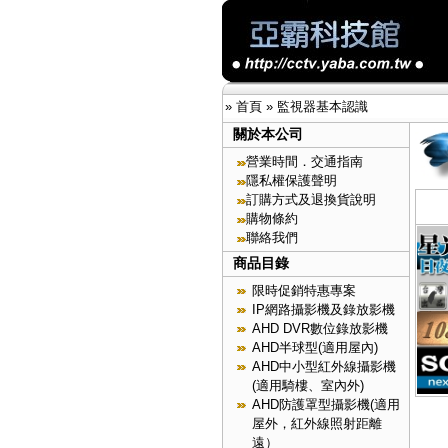
»
首頁
»
監視器基本認識
關於本公司
營業時間．交通指南
隱私權保護聲明
訂購方式及退換貨說明
購物條約
聯絡我們
商品目錄
限時促銷特惠專案
IP網路攝影機及錄放影機
AHD DVR數位錄放影機
AHD半球型(適用屋內)
AHD中小型紅外線攝影機
(適用騎樓、室內外)
AHD防護罩型攝影機(適用
屋外，紅外線照射距離
遠）