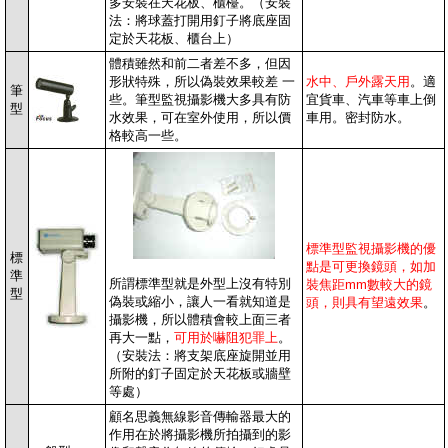
多安裝在天花板、櫃檯。（安裝
法：將球蓋打開用釘子將底座固
定於天花板、櫃台上）
體積雖然和前二者差不多，但因
形狀特殊，所以偽裝效果較差 一
水中、戶外露天用
。適
筆
些。筆型監視攝影機大多具有防
宜貨車、汽車等車上倒
型
水效果，可在室外使用，所以價
車用。
密封防水。
格較高一些。
標準型監視攝影機的優
標
點是可更換鏡頭，如加
準
所謂標準型就是外型上沒有特別
裝焦距mm數較大的鏡
型
偽裝或縮小，讓人一看就知道是
頭，則具有望遠效果
。
攝影機，所以體積會較上面三者
再大一點，
可用於嚇阻犯罪上
。
（安裝法：將支架底座旋開並用
所附的釘子固定於天花板或牆壁
等處）
顧名思義
無線影音傳輸器最大的
作用在於將攝影機所拍攝到的影