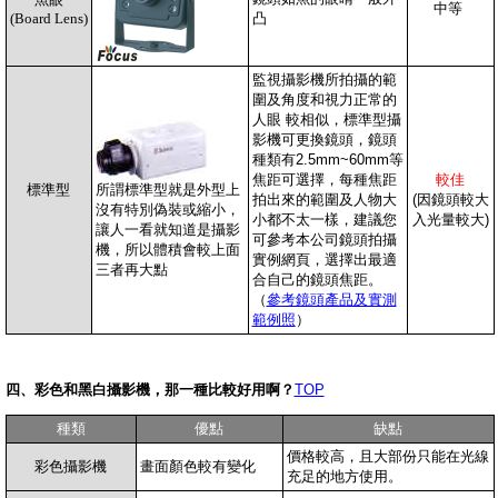
中等
(Board Lens)
凸
監視攝影機所拍攝的範
圍及角度和視力正常的
人眼 較相似，標準型攝
影機可更換鏡頭，鏡頭
種類有2.5mm~60mm等
焦距可選擇，每種焦距
較佳
標準型
所謂標準型就是外型上
拍出來的範圍及人物大
(因鏡頭較大
沒有特別偽裝或縮小，
小都不太一樣，建議您
入光量較大)
讓人一看就知道是攝影
可參考本公司鏡頭拍攝
機，所以體積會較上面
實例網頁，選擇出最適
三者再大點
合自己的鏡頭焦距。
（
參考鏡頭產品及實測
範例照
）
四、彩色和黑白攝影機，那一種比較好用啊？
TOP
種類
優點
缺點
價格較高，且大部份只能在光線
彩色攝影機
畫面顏色較有變化
充足的地方使用
。