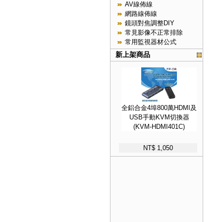
AV線佈線
網路線佈線
鏡頭對焦調整DIY
常見影像不正常排除
常用監視器材公式
新上架商品
全鋁合金4埠800萬HDMI及
USB手動KVM切換器
(KVM-HDMI401C)
NT$ 1,050