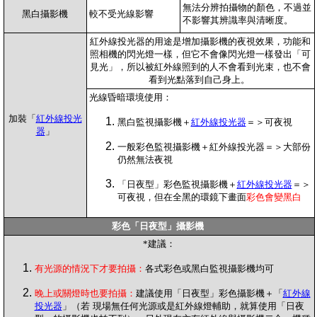
無法分辨拍攝物的顏色，不過並
黑白攝影機
較不受光線影響
不影響其辨識率與清晰度。
紅外線投光器的用途是增加攝影機的夜視效果，功能和
照相機的閃光燈一樣，但它不會像閃光燈一樣發出「可
見光」，所以被紅外線照到的人不會看到光束，也不會
看到光點落到自己身上。
光線昏暗環境使用：
加裝「
紅外線投光
黑白
監視攝影機＋
紅外線投光器
＝＞可夜視
器
」
一般
彩色
監視攝影機＋紅外線投光器＝＞大部份
仍然無法夜視
「日夜型」彩色
監視攝影機＋
紅外線投光器
＝＞
可夜視，但在全黑的環鏡下畫面
彩色會變黑白
彩色「日夜型」攝影機
*
建議：
有光源的情況下才要拍攝：
各式彩色或黑白監視攝影機均可
晚上或關燈時也要拍攝：
建議使用「日夜型」彩色攝影機＋「
紅外線
投光器
」（若 現場無任何光源或是紅外線燈輔助，就算使用「日夜