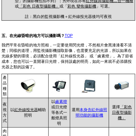
型」的攝影機也拍不到）；另外現在亦有
紅外線與攝影機二合一機種
或
「彩色 日夜型攝影機」
或「
彩色 變焦攝影機
」可選。
註：黑白的監視攝影機＋紅外線投光器後均可夜視
五、在光線昏暗的地方可以攝影嗎？
TOP
我們平常在昏暗的地方照相，一定要使用閃光燈，不然相片會黑漆漆看不清
楚；同樣的道理，用監視攝影機擷取影像，也需要充足的光源，所以如果在
光線多變的環境，必須配合使用「
紅外線投光器
」 或「鹵素燈」。為了節省
成本，您也可以一直開著日光燈，保持該處的明亮，如此一來就不必添購投
光器之類的設備了。
產
品
種
類
以
鹵素燈
夜
或日光燈
選擇
「彩色
視
以
紅外線投光器
輔助
選用
本身含紅外線照
等各式一
日夜型攝影
方
照明
明功能的攝影機
般燈具照
機」
式
明
肉