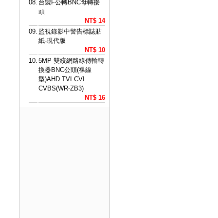
08.
台製F公轉BNC母轉接
頭
NT$ 14
09.
監視錄影中警告標誌貼
紙-現代版
NT$ 10
10.
5MP 雙絞網路線傳輸轉
換器BNC公頭(祼線
型)AHD TVI CVI
CVBS(WR-ZB3)
NT$ 16