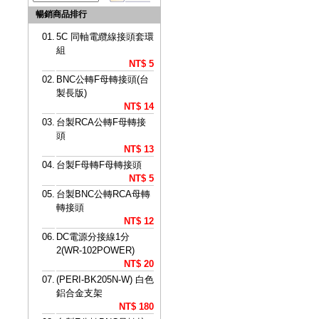
暢銷商品排行
01.
5C 同軸電纜線接頭套環
組
NT$ 5
02.
BNC公轉F母轉接頭(台
製長版)
NT$ 14
03.
台製RCA公轉F母轉接
頭
NT$ 13
04.
台製F母轉F母轉接頭
NT$ 5
05.
台製BNC公轉RCA母轉
轉接頭
NT$ 12
06.
DC電源分接線1分
2(WR-102POWER)
NT$ 20
07.
(PERI-BK205N-W) 白色
鋁合金支架
NT$ 180