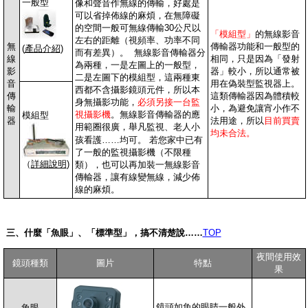
一般型
像和聲音作無線的傳輸，好處是
可以省掉佈線的麻煩，在無障礙
的空間一般可無線傳輸30公尺以
「模組型」
的
無線影音
左右的距離（視頻率、功率不同
無
傳輸器
功能和一般型的
(
產品介紹
)
而有差異）
。
無線影音傳輸器分
線
相同，只是因為「發射
為兩種，一是左圖上的一般型，
影
器」較小，所以通常被
二是左圖下的模組型，這兩種東
音
用在偽裝型監視器上。
西都不含攝影鏡頭元件，所以本
傳
這類傳輸器因為體積較
身無攝影功能，
必須另接一台監
輸
小，為避免讓宵小作不
視攝影機
。
無線影音傳輸器
的應
模組型
器
法用途，所以
目前買賣
用範圈很廣，舉凡監視、老人小
均未合法。
孩看護……均可。
若您家中已有
了一般的監視攝影機（不限種
（
詳細說明
)
類），也可以再加裝一無線影音
傳輸器，讓有線變無線，減少佈
線的麻煩。
三、什麼「魚眼」、「標準型」，
搞不清楚說……
TOP
夜間使用效
鏡頭種類
圖片
特點
果
鏡頭如魚的眼睛一般外
魚眼