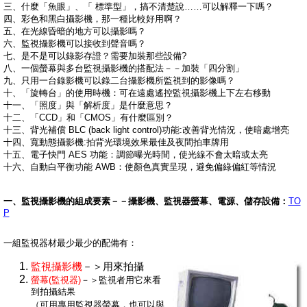
三、什麼「魚眼」、「 標準型」，搞不清楚說……可以解釋一下嗎？
四、彩色和黑白攝影機，那一種比較好用啊？
五、在光線昏暗的地方可以攝影嗎？
六、監視攝影機可以接收到聲音嗎？
七、是不是可以錄影存證？需要加裝那些設備?
八、一個螢幕與多台監視攝影機的搭配法－－加裝「四分割」
九、只用一台錄影機可以錄二台攝影機所監視到的影像嗎？
十、「旋轉台」的使用時機：可在遠處遙控監視攝影機上下左右移動
十一、「照度」與「解析度」是什麼意思？
十二、「CCD」和「CMOS」有什麼區別？
十三、
背光補償 BLC (back light control)功能:改善背光情況，使暗處增亮
十四、寬動態攝影機:拍背光環境效果最佳及夜間拍車牌用
十五、電子快門 AES 功能
：
調節曝光時間，使光線不會太暗或太亮
十六、自動白平衡功能 AWB：使顏色真實呈現，避免偏綠偏紅等情況
一、監視攝影機的組成要素－－攝影機、監視器螢幕、電源、儲存設備：
TO
P
一組監視器材最少最少的配備有：
監視攝影機
－＞用來拍攝
螢幕(監視器)
－＞監視者用它來看
到拍攝結果
（可用專用監視器螢幕，也可以與