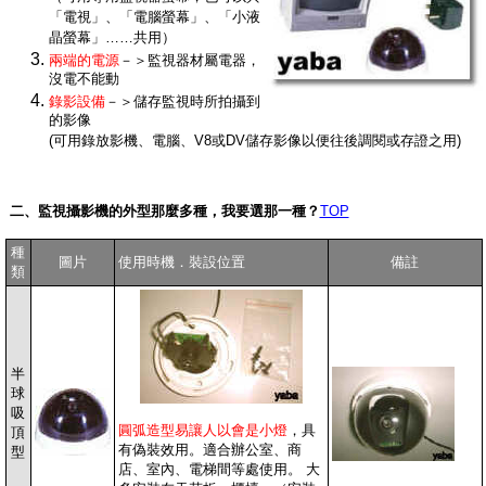
「電視」、「電腦螢幕」、「小液
晶螢幕」……共用）
兩端的電源
－＞監視器材屬電器，
沒電不能動
錄影設備
－＞儲存監視時所拍攝到
的影像
(可用錄放影機、電腦、V8或DV儲存影像以便往後調閱或存證之用)
二、監視攝影機的外型那麼多種，我要選那一種？
TOP
種
圖片
使用時機．裝設位置
備註
類
半
球
吸
圓弧造型易讓人以會是小燈
，具
頂
有偽裝效用。適合辦公室、商
型
店、室內、電梯間等處使用。 大