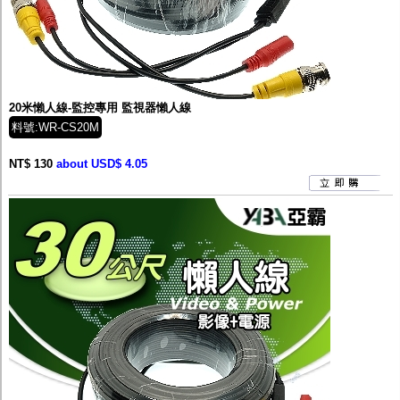
20米懶人線-監控專用 監視器懶人線
料號:WR-CS20M
NT$ 130
about USD$ 4.05