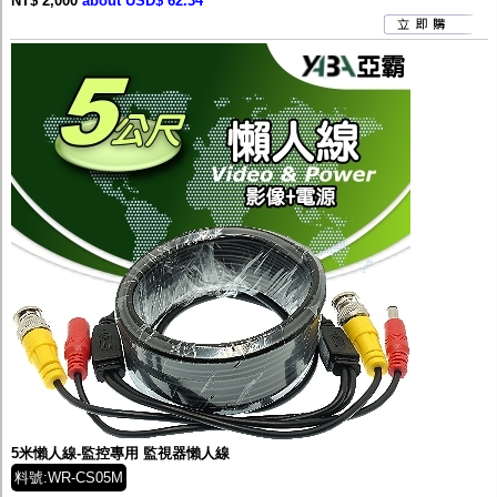
NT$ 2,000
about USD$ 62.34
5米懶人線-監控專用 監視器懶人線
料號:WR-CS05M