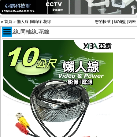
»
首頁
»
懶人線.同軸線.花線
您的帳號
|
購物籃
|
結帳
懶人線.同軸線.花線
商品目錄
限時促銷特惠專案
IP網路攝影機及錄放影機
AHD DVR數位錄放影機
AHD半球型(適用屋內)
AHD中小型紅外線攝影機(適用騎樓、室內外)
AHD防護罩型攝影機(適用屋外，紅外線照射
距離遠）
AHD特殊功能型攝影機
旋轉型攝影機.旋轉台
傳統高解析攝影機
鏡頭
投光設備
防護罩及支架
多路攝影機單軸傳輸