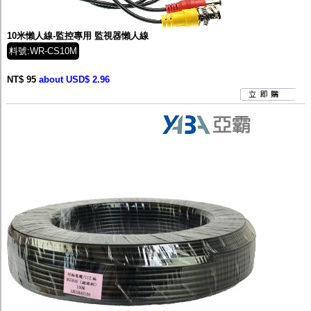
監聽器.麥克風
網路設備
視訊轉換設備
10米懶人線-監控專用 監視器懶人線
雙絞線傳輸器
料號:WR-CS10M
雜訊改善器
分配放大器
NT$ 95
about USD$ 2.96
網路線用水晶頭
網路線
懶人線.同軸線.花線
線頭.插座.延長線.HDMI線
集線盒.防水盒.配線盒
變壓器.避雷器
轉接頭
偽裝嚇阻假監視器. 警示防盜貼紙
行車紀錄器.車用插座配件
電腦工業機殼
客訂商品