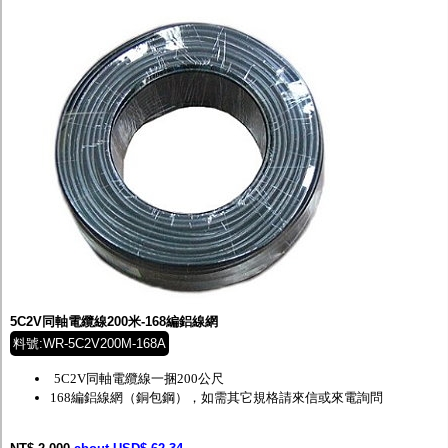
5C2V同軸電纜線200米-168編鋁線網
料號:WR-5C2V200M-168A
5C2V同軸電纜線一捆200公尺
168編鋁線網（銅包鋼），如需其它規格請來信或來電詢問