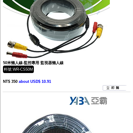
50米懶人線-監控專用 監視器懶人線
料號:WR-CS50M
NT$ 350
about USD$ 10.91