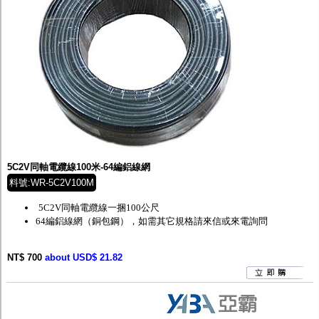
5C2V同軸電纜線100米-64編鋁線網
料號:WR-5C2V100M
5C2V同軸電纜線一捆100公尺
64編鋁線網（銅包鋼），如需其它規格請來信或來電詢問
NT$ 700
about USD$ 21.82