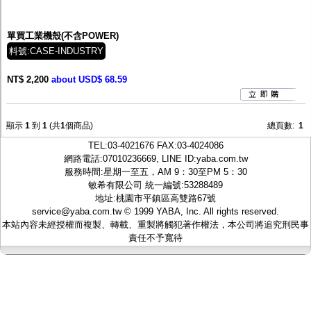
監聽器.麥克風
網路設備
視訊轉換設備
單買工業機殼(不含POWER)
雙絞線傳輸器
料號:CASE-INDUSTRY
雜訊改善器
分配放大器
NT$ 2,200
about USD$ 68.59
網路線用水晶頭
網路線
懶人線.同軸線.花線
線頭.插座.延長線.HDMI線
顯示
1
到
1
(共
1
個商品)
總頁數:
1
集線盒.防水盒.配線盒
TEL:
03-4021676
FAX:03-4024086
變壓器.避雷器
網路電話:07010236669, LINE ID:
yaba.com.tw
轉接頭
服務時間:星期一至五，AM 9：30至PM 5：30
偽裝嚇阻假監視器. 警示防盜貼紙
敏希有限公司 統一編號:53288489
行車紀錄器.車用插座配件
地址:桃園市平鎮區高雙路67號
電腦工業機殼
service@yaba.com.tw
© 1999
YABA
, Inc. All rights reserved.
客訂商品
本站內容未經授權而複製、轉載、重製將觸犯著作權法，本公司將追究刑民事
責任不予寬待