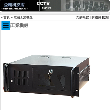
»
首頁
»
電腦工業機殼
您的帳號
|
購物籃
|
結帳
電腦工業機殼
商品目錄
限時促銷特惠專案
IP網路攝影機及錄放影機
AHD DVR數位錄放影機
AHD半球型(適用屋內)
AHD中小型紅外線攝影機(適用騎樓、室內外)
AHD防護罩型攝影機(適用屋外，紅外線照射
距離遠）
AHD特殊功能型攝影機
旋轉型攝影機.旋轉台
傳統高解析攝影機
鏡頭
投光設備
防護罩及支架
多路攝影機單軸傳輸