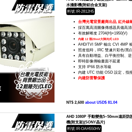
水攝影機(附鋁合金支架)
料號:IR-2812H5
台灣光電背景廠商出品
紅外線
,
採百萬高清圖像傳感器具備高清
有效解晰度 2704(H)×1950(V)
內建 12 顆28mil大陣列式 LED
AHD/TVI 5MP 輸出 CVI 4MP
照度低時，IRC 雙濾片彩色/
具有自動增益、白平衡控制、逆
即時影像傳輸畫面不延遲
支持 IP66 防水等級
內建 UTC 功能 OSD 設定，
內建防雷擊保護
NT$ 2,600
about USD$ 81.04
AHD 1080P 手動變焦5~50mm遠
機(附支架)(SONY晶片)
料號:IR-OAH550HV