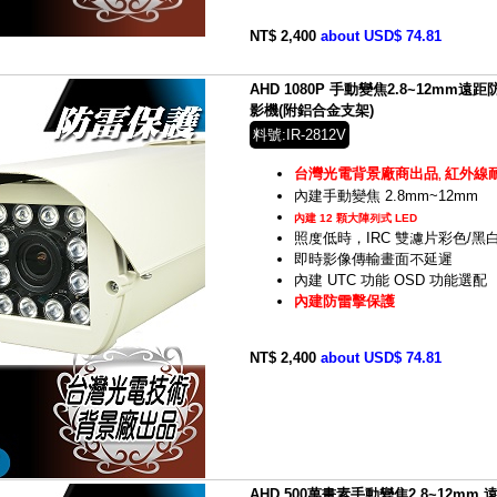
NT$ 2,400
about USD$ 74.81
AHD 1080P 手動變焦2.8~12mm
影機(附鋁合金支架)
料號:IR-2812V
台灣光電背景廠商出品
紅外線
,
內建手動變焦 2.8mm~12mm
內建 12 顆大陣列式 LED
照度低時，IRC 雙濾片彩色/
即時影像傳輸畫面不延遲
內建 UTC 功能 OSD 功能選配
內建防雷擊保護
NT$ 2,400
about USD$ 74.81
AHD 500萬畫素手動變焦2.8~12mm