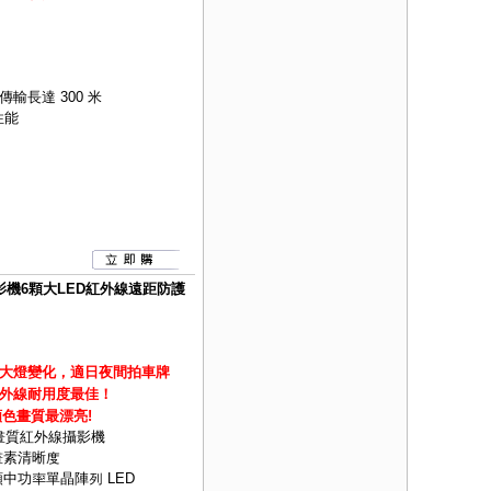
軸傳輸長達 300 米
性能
牌攝影機6顆大LED紅外線遠距防護
大燈變化，適日夜間拍車牌
外線耐用度最佳！
,顏色畫質最漂亮!
高畫質紅外線攝影機
畫素清晰度
2 顆中功率單晶陣列 LED