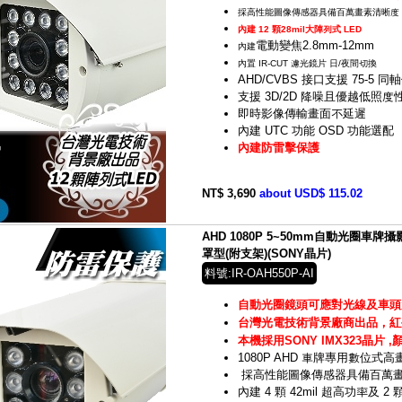
採高性能圖像傳感器具備百萬畫素清晰度
內建 12 顆28mil大陣列式 LED
電動變焦2.8mm-12mm
內建
內置 IR-CUT 濾光鏡片 日/夜間切換
AHD/CVBS 接口支援 75-5 同
支援 3D/2D 降噪且優越低照度
即時影像傳輸畫面不延遲
內建 UTC 功能 OSD 功能選配
內建防雷擊保護
NT$ 3,690
about USD$ 115.02
AHD 1080P 5~50mm自動光圈車
罩型(附支架)(SONY晶片)
料號:IR-OAH550P-AI
自動光圈鏡頭可應對光線及車頭
台灣光電技術背景廠商出品，紅
本機採用SONY IMX323晶片 
1080P AHD 車牌專用數位式
採高性能圖像傳感器具備百萬
內建 4 顆 42mil 超高功率及 