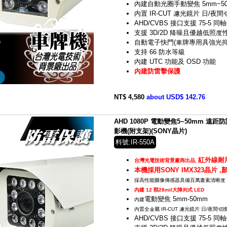
內建自動光圈手動變焦 5mm~50
內置 IR-CUT 濾光鏡片 日/夜間
AHD/CVBS 接口支援 75-5 同
支援 3D/2D 降噪且優越低照度
自動電子快門(車牌專用具強光抑
支持 66 防水等級
內建 UTC 功能及 OSD 功能
內建防雷擊保護
NT$ 4,580
about USD$ 142.76
AHD 1080P 電動變焦5~50mm 遠
影機(附支架)(SONY晶片)
料號:IR-550A
紅外線耐
台灣光電技術背景廠商出品,
本機採用SONY IMX323晶片 
採高性能圖像傳感器具備百萬畫素清晰度
內建 12 顆28mil大陣列式 LED
電動變焦 5mm-50mm
內建
內置全金屬 IR-CUT 濾光鏡片 日/夜間切
AHD/CVBS 接口支援 75-5 同