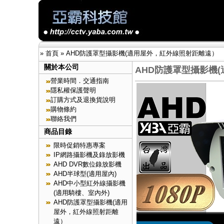
»
首頁
»
AHD防護罩型攝影機(適用屋外，紅外線照射距離遠）
關於本公司
AHD防護罩型攝影機
營業時間．交通指南
隱私權保護聲明
訂購方式及退換貨說明
購物條約
聯絡我們
商品目錄
限時促銷特惠專案
IP網路攝影機及錄放影機
AHD DVR數位錄放影機
AHD半球型(適用屋內)
AHD中小型紅外線攝影機
(適用騎樓、室內外)
AHD防護罩型攝影機(適用
屋外，紅外線照射距離
遠）