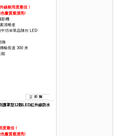
外線耐用度最佳！
,顏色畫質最漂亮!
攝影機
素清晰度
2 顆中功率單晶陣列 LED
切換
軸傳輸長達 300 米
性能
遠距防護罩型12顆LED紅外線防水
用度最佳！
,顏色畫質最漂亮!