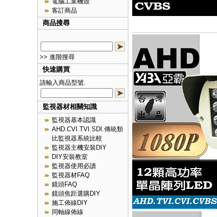
電腦工業機殼
客訂商品
商品搜尋
>> 進階搜尋
快速購買
請輸入商品型號.
監視器材相關知識
監視器基本認識
AHD.CVI.TVI.SDI.傳統類
比監視器系統比較
監視器主機安裝DIY
DIY安裝教室
監視器使用必讀
監視器材FAQ
鏡頭FAQ
鏡頭焦距選購DIY
施工佈線DIY
同軸線佈線