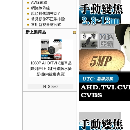
AV線佈線
網路線佈線
鏡頭對焦調整DIY
常見影像不正常排除
常用監視器材公式
新上架商品
1080P AHD/TVI 8顆單晶
陣列燈LED紅外線防水攝
影機(內建麥克風)
NT$ 850