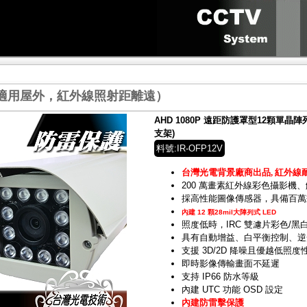
(適用屋外，紅外線照射距離遠）
AHD 1080P 遠距防護罩型12顆單晶
支架)
料號:IR-OFP12V
台灣光電背景廠商出品
,
紅外線
200 萬畫素紅外線彩色攝影機、解
採高性能圖像傳感器，具備百
內建 12 顆28mil大陣列式 LED
照度低時，IRC 雙濾片彩色/
具有自動增益、白平衡控制、
支援 3D/2D 降噪且優越低照度
即時影像傳輸畫面不延遲
支持 IP66 防水等級
內建 UTC 功能 OSD 設定
內建防雷擊保護