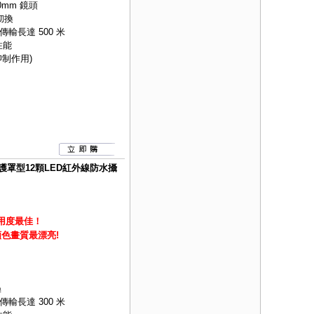
mm 鏡頭
切換
軸傳輸長達 500 米
性能
制作用)
距防護罩型12顆LED紅外線防水攝
用度最佳！
,顏色畫質最漂亮!
換
軸傳輸長達 300 米