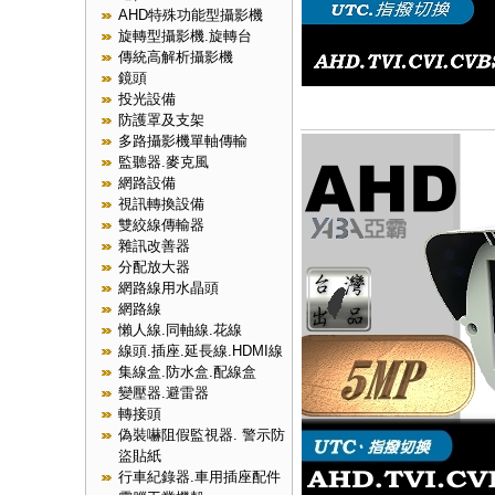
AHD特殊功能型攝影機
旋轉型攝影機.旋轉台
傳統高解析攝影機
鏡頭
投光設備
防護罩及支架
多路攝影機單軸傳輸
監聽器.麥克風
網路設備
視訊轉換設備
雙絞線傳輸器
雜訊改善器
分配放大器
網路線用水晶頭
網路線
懶人線.同軸線.花線
線頭.插座.延長線.HDMI線
集線盒.防水盒.配線盒
變壓器.避雷器
轉接頭
偽裝嚇阻假監視器. 警示防
盜貼紙
行車紀錄器.車用插座配件