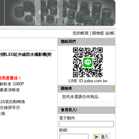
您的帳號
|
購物籃
|
結帳
聯絡我們
陣列燈LED紅外線防水攝影機(附
耐用度最佳！
LINE ID:
yaba.com.tw
析度 1080P
購物車
萬畫素清晰度
您尚未選購任何商品.
黑白訊號自動轉換
逆光補償等功
會員登入!
性能
電子郵件:
密碼: