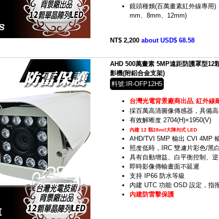
鏡頭種類(百萬畫素紅外線專用)， 
mm、8mm、12mm)
NT$ 2,200
about USD$ 68.58
AHD 500萬畫素 5MP遠距防護罩型
影機(附鋁合金支架)
料號:IR-OFP12H5
台灣光電背景廠商出品
紅外線
,
採百萬高清圖像傳感器，具備高
有效解晰度 2704(H)×1950(V)
內建 12 顆28mil大陣列式 LED
AHD/TVI 5MP 輸出 CVI 4MP
照度低時，IRC 雙濾片彩色/
具有自動增益、白平衡控制、逆
即時影像傳輸畫面不延遲
支持 IP66 防水等級
內建 UTC 功能 OSD 設定，
內建防雷擊保護