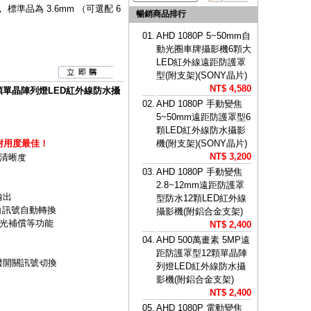
標準品為 3.6mm （可選配 6
暢銷商品排行
01.
AHD 1080P 5~50mm自
動光圈車牌攝影機6顆大
LED紅外線遠距防護罩
型(附支架)(SONY晶片)
NT$ 4,580
12顆單晶陣列燈LED紅外線防水攝
02.
AHD 1080P 手動變焦
5~50mm遠距防護罩型6
顆LED紅外線防水攝影
耐用度最佳！
機(附支架)(SONY晶片)
NT$ 3,200
清晰度
03.
AHD 1080P 手動變焦
2.8~12mm遠距防護罩
 輸出
型防水12顆LED紅外線
黑白訊號自動轉換
攝影機(附鋁合金支架)
光補償等功能
NT$ 2,400
04.
AHD 500萬畫素 5MP遠
距防護罩型12顆單晶陣
指撥開關訊號切換
列燈LED紅外線防水攝
影機(附鋁合金支架)
NT$ 2,400
05.
AHD 1080P 電動變焦