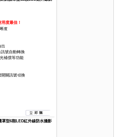
耐用度最佳！
晰度
 輸出
黑白訊號自動轉換
光補償等功能
指撥開關訊號切換
距防護罩型6顆LED紅外線防水攝影