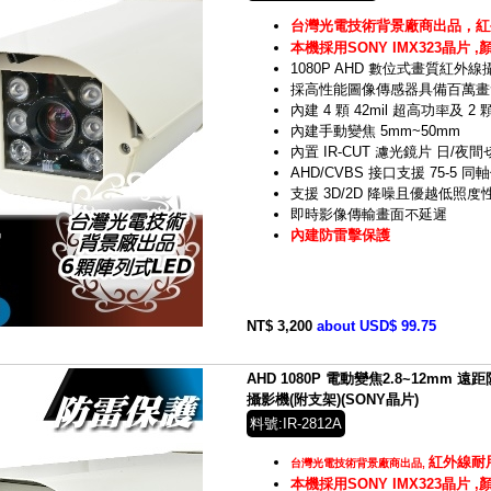
台灣光電技術背景廠商出品，紅
本機採用SONY IMX323晶片 
1080P AHD 數位式畫質紅外線
採高性能圖像傳感器具備百萬畫
內建 4 顆 42mil 超高功率及 
內建手動變焦 5mm~50mm
內置 IR-CUT 濾光鏡片 日/夜間
AHD/CVBS 接口支援 75-5 同
支援 3D/2D 降噪且優越低照度
即時影像傳輸畫面不延遲
內建防雷擊保護
NT$ 3,200
about USD$ 99.75
AHD 1080P 電動變焦2.8~12mm 
攝影機(附支架)(SONY晶片)
料號:IR-2812A
紅外線耐
台灣光電技術背景廠商出品,
本機採用SONY IMX323晶片 