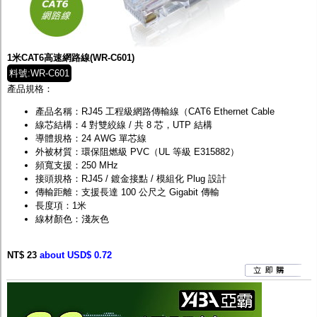
1米CAT6高速網路線(WR-C601)
料號:WR-C601
產品規格：
產品名稱：RJ45 工程級網路傳輸線（CAT6 Ethernet Cable
線芯結構：4 對雙絞線 / 共 8 芯，UTP 結構
導體規格：24 AWG 單芯線
外被材質：環保阻燃級 PVC（UL 等級 E315882）
頻寬支援：250 MHz
接頭規格：RJ45 / 鍍金接點 / 模組化 Plug 設計
傳輸距離：支援長達 100 公尺之 Gigabit 傳輸
長度項：1米
線材顏色：淺灰色
NT$ 23
about USD$ 0.72