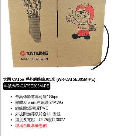
大同 CAT5e 戶外網路線305米 (WR-CAT5E305M-PE)
料號:WR-CAT5E305M-PE
最高傳輸速率可達1Gbps
導體:0.5mm純銅線-24AWG
絕緣體:高密度PVC
外披耐燃等級符合UL 安規
溫度及電壓：UL75度C,300V
現場自取享優惠價