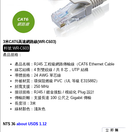
3米CAT6高速網路線(WR-C603)
料號:WR-C603
產品規格：
產品名稱：RJ45 工程級網路傳輸線（CAT6 Ethernet Cable
線芯結構：4 對雙絞線 / 共 8 芯，UTP 結構
導體規格：24 AWG 單芯線
外被材質：環保阻燃級 PVC（UL 等級 E315882）
頻寬支援：250 MHz
接頭規格：RJ45 / 鍍金接點 / 模組化 Plug 設計
傳輸距離：支援長達 100 公尺之 Gigabit 傳輸
長度項：3米
線材顏色：淺灰色
NT$ 36
about USD$ 1.12