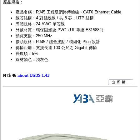
產品規格：
產品名稱：RJ45 工程級網路傳輸線（CAT6 Ethernet Cable
線芯結構：4 對雙絞線 / 共 8 芯，UTP 結構
導體規格：24 AWG 單芯線
外被材質：環保阻燃級 PVC（UL 等級 E315882）
頻寬支援：250 MHz
接頭規格：RJ45 / 鍍金接點 / 模組化 Plug 設計
傳輸距離：支援長達 100 公尺之 Gigabit 傳輸
長度項：5米
線材顏色：淺灰色
NT$ 46
about USD$ 1.43