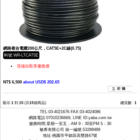
網路複合電纜200公尺，CAT5E+2C線(0.75)
料號:WR-LTCAT5E
現場自取享優惠價
NT$ 6,500
about USD$ 202.65
顯示
1
到
15
(共
15
個商品)
總頁數:
1
TEL:
03-4021676
FAX:03-4024086
網路電話:07010236669, LINE ID:
yaba.com.tw
服務時間:星期一至五，AM 9：30至PM 5：30
敏希有限公司 統一編號:53288489
地址:桃園市平鎮區高雙路67號