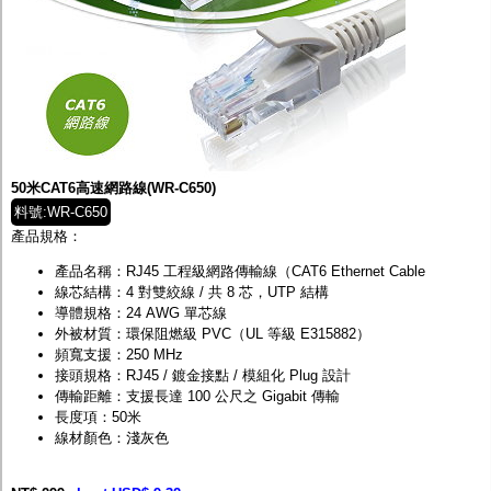
50米CAT6高速網路線(WR-C650)
料號:WR-C650
產品規格：
產品名稱：RJ45 工程級網路傳輸線（CAT6 Ethernet Cable
線芯結構：4 對雙絞線 / 共 8 芯，UTP 結構
導體規格：24 AWG 單芯線
外被材質：環保阻燃級 PVC（UL 等級 E315882）
頻寬支援：250 MHz
接頭規格：RJ45 / 鍍金接點 / 模組化 Plug 設計
傳輸距離：支援長達 100 公尺之 Gigabit 傳輸
長度項：50米
線材顏色：淺灰色