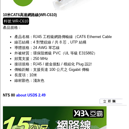
監聽器.麥克風
網路設備
視訊轉換設備
10米CAT6高速網路線(WR-C610)
雙絞線傳輸器
料號:WR-C610
雜訊改善器
產品規格：
分配放大器
網路線用水晶頭
產品名稱：RJ45 工程級網路傳輸線（CAT6 Ethernet Cable
網路線
線芯結構：4 對雙絞線 / 共 8 芯，UTP 結構
懶人線.同軸線.花線
導體規格：24 AWG 單芯線
線頭.插座.延長線.HDMI線
外被材質：環保阻燃級 PVC（UL 等級 E315882）
集線盒.防水盒.配線盒
頻寬支援：250 MHz
變壓器.避雷器
接頭規格：RJ45 / 鍍金接點 / 模組化 Plug 設計
轉接頭
傳輸距離：支援長達 100 公尺之 Gigabit 傳輸
偽裝嚇阻假監視器. 警示防盜貼紙
長度項：10米
行車紀錄器.車用插座配件
線材顏色：淺灰色
電腦工業機殼
客訂商品
NT$ 80
about USD$ 2.49