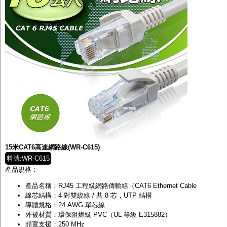
15米CAT6高速網路線(WR-C615)
料號:WR-C615
產品規格：
產品名稱：RJ45 工程級網路傳輸線（CAT6 Ethernet Cable
線芯結構：4 對雙絞線 / 共 8 芯，UTP 結構
導體規格：24 AWG 單芯線
外被材質：環保阻燃級 PVC（UL 等級 E315882）
頻寬支援：250 MHz