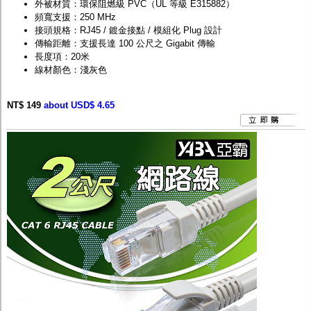
外被材質：環保阻燃級 PVC（UL 等級 E315882）
頻寬支援：250 MHz
接頭規格：RJ45 / 鍍金接點 / 模組化 Plug 設計
傳輸距離：支援長達 100 公尺之 Gigabit 傳輸
長度項：20米
線材顏色：淺灰色
NT$ 149
about USD$ 4.65