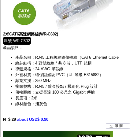
2米CAT6高速網路線(WR-C602)
料號:WR-C602
產品規格：
產品名稱：RJ45 工程級網路傳輸線（CAT6 Ethernet Cable
線芯結構：4 對雙絞線 / 共 8 芯，UTP 結構
導體規格：24 AWG 單芯線
外被材質：環保阻燃級 PVC（UL 等級 E315882）
頻寬支援：250 MHz
接頭規格：RJ45 / 鍍金接點 / 模組化 Plug 設計
傳輸距離：支援長達 100 公尺之 Gigabit 傳輸
長度項：2米
線材顏色：淺灰色
NT$ 29
about USD$ 0.90