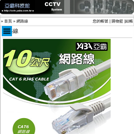
»
首頁
»
網路線
您的帳號
|
購物籃
|
結帳
網路線
商品目錄
限時促銷特惠專案
IP網路攝影機及錄放影機
AHD DVR數位錄放影機
AHD半球型(適用屋內)
AHD中小型紅外線攝影機(適用騎樓、室內外)
AHD防護罩型攝影機(適用屋外，紅外線照射
距離遠）
AHD特殊功能型攝影機
旋轉型攝影機.旋轉台
傳統高解析攝影機
鏡頭
投光設備
防護罩及支架
多路攝影機單軸傳輸