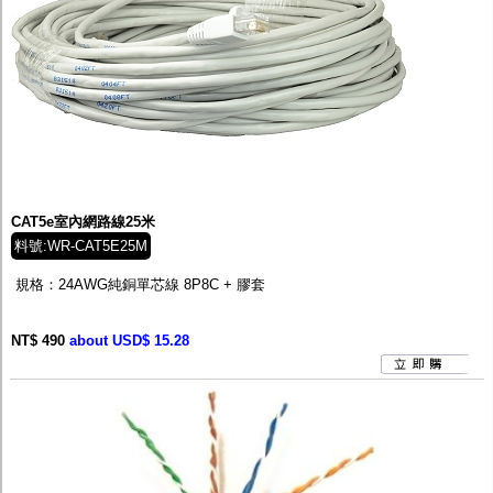
CAT5e室內網路線25米
料號:WR-CAT5E25M
規格：24AWG純銅單芯線 8P8C + 膠套
NT$ 490
about USD$ 15.28