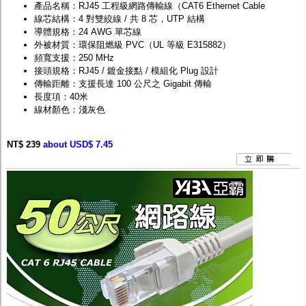
產品名稱：RJ45 工程級網路傳輸線（CAT6 Ethernet Cable
線芯結構：4 對雙絞線 / 共 8 芯，UTP 結構
導體規格：24 AWG 單芯線
外被材質：環保阻燃級 PVC（UL 等級 E315882）
頻寬支援：250 MHz
接頭規格：RJ45 / 鍍金接點 / 模組化 Plug 設計
傳輸距離：支援長達 100 公尺之 Gigabit 傳輸
長度項：40米
線材顏色：淺灰色
NT$ 239
about USD$ 7.45