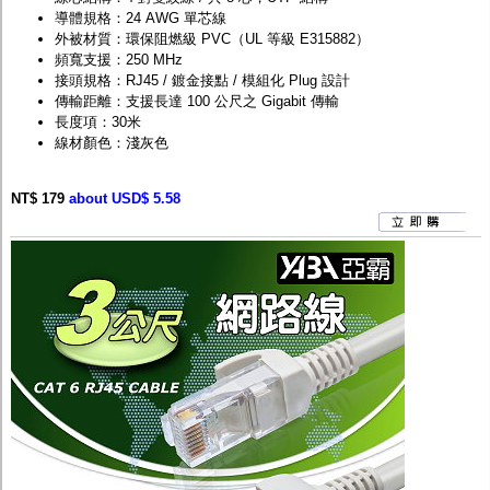
導體規格：24 AWG 單芯線
外被材質：環保阻燃級 PVC（UL 等級 E315882）
頻寬支援：250 MHz
接頭規格：RJ45 / 鍍金接點 / 模組化 Plug 設計
傳輸距離：支援長達 100 公尺之 Gigabit 傳輸
長度項：30米
線材顏色：淺灰色
NT$ 179
about USD$ 5.58