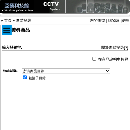
»
首頁
»
進階搜尋
您的帳號
|
購物籃
|
結帳
進階搜尋商品
商品目錄
輸入關鍵字:
關於進階搜尋[?]
限時促銷特惠專案
在商品說明中搜尋
IP網路攝影機及錄放影機
AHD DVR數位錄放影機
商品目錄:
AHD半球型(適用屋內)
AHD中小型紅外線攝影機(適用騎樓、室內外)
包括子目錄
AHD防護罩型攝影機(適用屋外，紅外線照射
距離遠）
AHD特殊功能型攝影機
旋轉型攝影機.旋轉台
傳統高解析攝影機
鏡頭
投光設備
防護罩及支架
多路攝影機單軸傳輸