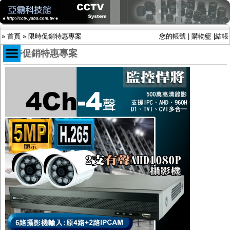
»
首頁
»
限時促銷特惠專案
您的帳號
|
購物籃
|
結帳
限時促銷特惠專案
商品目錄
限時促銷特惠專案
IP網路攝影機及錄放影機
AHD DVR數位錄放影機
AHD半球型(適用屋內)
AHD中小型紅外線攝影機(適用騎樓、室內外)
AHD防護罩型攝影機(適用屋外，紅外線照射
距離遠）
AHD特殊功能型攝影機
旋轉型攝影機.旋轉台
傳統高解析攝影機
鏡頭
投光設備
防護罩及支架
多路攝影機單軸傳輸