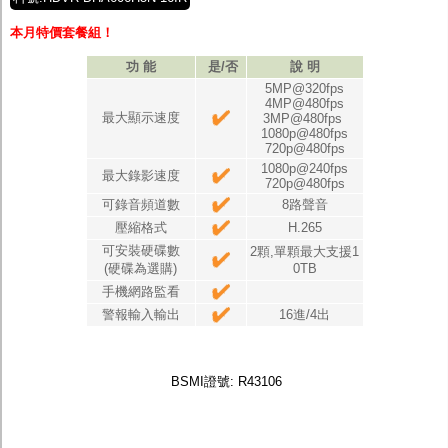
本月特價套餐組！
功 能
是/否
說 明
5MP@320fps
4MP@480fps
最大顯示速度
3MP@480fps
1080p@480fps
720p@480fps
1080p@240fps
最大錄影速度
720p@480fps
可錄音頻道數
8路聲音
壓縮格式
H.265
可安裝硬碟數
2顆,單顆最大支援1
(硬碟為選購)
0TB
手機網路監看
警報輸入輸出
16進/4出
BSMI證號: R43106