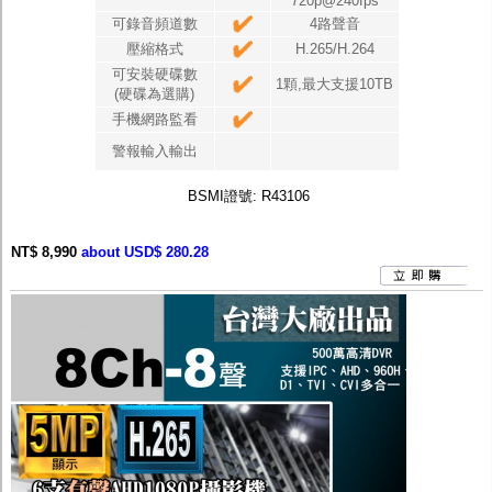
720p@240fps
可錄音頻道數
4路聲音
壓縮格式
H.265/H.264
可安裝硬碟數
1顆,最大支援10TB
(硬碟為選購)
手機網路監看
警報輸入輸出
BSMI證號: R43106
NT$ 8,990
about USD$ 280.28