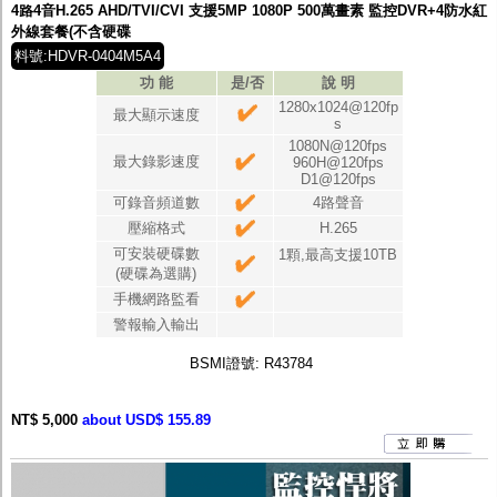
4路4音H.265 AHD/TVI/CVI 支援5MP 1080P 500萬畫素 監控DVR+4防水紅
外線套餐(不含硬碟
料號:HDVR-0404M5A4
功 能
是/否
說 明
1280x1024@120fp
最大顯示速度
s
1080N@120fps
最大錄影速度
960H@120fps
D1@120fps
可錄音頻道數
4路聲音
壓縮格式
H.265
可安裝硬碟數
1顆,最高支援10TB
(硬碟為選購)
手機網路監看
警報輸入輸出
BSMI證號: R43784
NT$ 5,000
about USD$ 155.89