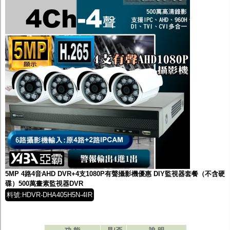
5MP 4路4音AHD DVR+4支1080P有聲攝影機優惠 DIY監視器套餐（不含硬
碟）500萬畫素監視器DVR
料號:HDVR-DHA405H5N-4IR