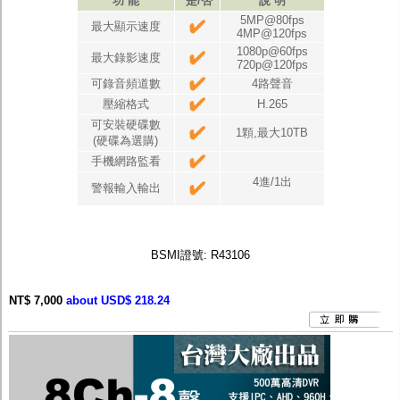
功 能
是/否
說 明
5MP@80fps
最大顯示速度
4MP@120fps
1080p@60fps
最大錄影速度
720p@120fps
可錄音頻道數
4路聲音
壓縮格式
H.265
可安裝硬碟數
1顆,最大10TB
(硬碟為選購)
手機網路監看
4進/1出
警報輸入輸出
BSMI證號: R43106
NT$ 7,000
about USD$ 218.24