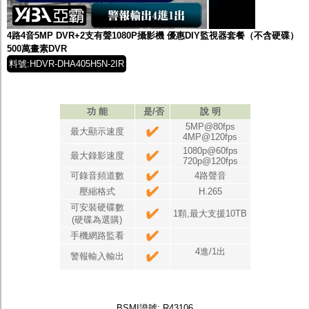
監聽器.麥克風
網路設備
視訊轉換設備
4路4音5MP DVR+2支有聲1080P攝影機 優惠DIY監視器套餐（不含硬碟）
雙絞線傳輸器
500萬畫素DVR
雜訊改善器
料號:HDVR-DHA405H5N-2IR
分配放大器
網路線用水晶頭
網路線
懶人線.同軸線.花線
功 能
是/否
說 明
線頭.插座.延長線.HDMI線
5MP@80fps
最大顯示速度
集線盒.防水盒.配線盒
4MP@120fps
變壓器.避雷器
1080p@60fps
最大錄影速度
720p@120fps
轉接頭
偽裝嚇阻假監視器. 警示防盜貼紙
可錄音頻道數
4路聲音
行車紀錄器.車用插座配件
壓縮格式
H.265
電腦工業機殼
可安裝硬碟數
1顆,最大支援10TB
客訂商品
(硬碟為選購)
手機網路監看
4進/1出
警報輸入輸出
BSMI證號: R43106