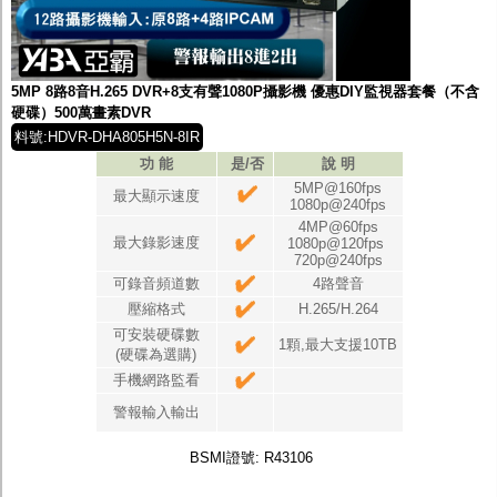
5MP 8路8音H.265 DVR+8支有聲1080P攝影機 優惠DIY監視器套餐（不含
硬碟）500萬畫素DVR
料號:HDVR-DHA805H5N-8IR
功 能
是/否
說 明
5MP@160fps
最大顯示速度
1080p@240fps
4MP@60fps
最大錄影速度
1080p@120fps
720p@240fps
可錄音頻道數
4路聲音
壓縮格式
H.265/H.264
可安裝硬碟數
1顆,最大支援10TB
(硬碟為選購)
手機網路監看
警報輸入輸出
BSMI證號: R43106