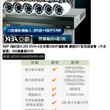
5MP 8路8音H.265 DVR+6支有聲1080P攝影機 優惠DIY監視器套餐（不含
硬碟）500萬畫素DVR
料號:HDVR-DHA805H5N-6IR
功 能
是/否
說 明
5MP@160fps
最大顯示速度
1080p@240fps
4MP@60fps
最大錄影速度
1080p@120fps
720p@240fps
可錄音頻道數
4路聲音
壓縮格式
H.265/H.264
可安裝硬碟數
1顆,最大支援10TB
(硬碟為選購)