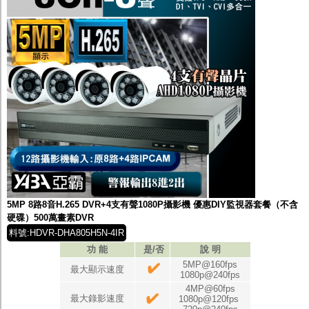
5MP 8路8音H.265 DVR+4支有聲1080P攝影機 優惠DIY監視器套餐（不含
硬碟）500萬畫素DVR
料號:HDVR-DHA805H5N-4IR
功 能
是/否
說 明
5MP@160fps
最大顯示速度
1080p@240fps
4MP@60fps
最大錄影速度
1080p@120fps