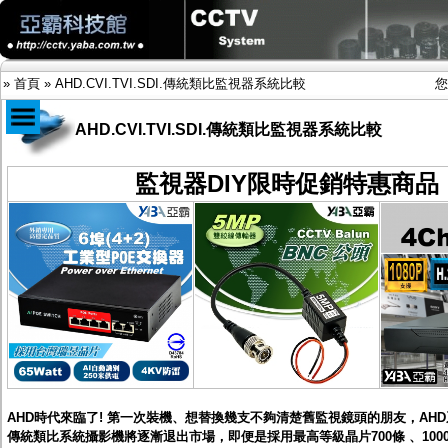
»
首頁
»
AHD.CVI.TVI.SDI.傳統類比監視器系統比較
您
AHD.CVI.TVI.SDI.傳統類比監視器系統比較
商品目錄
監視器DIY限時促銷特惠商品
限時促銷特惠專案
IP網路攝影機及錄放影機
AHD DVR數位錄放影機
AHD半球型(適用屋內)
AHD中小型紅外線攝影機(適用騎樓、室內外)
AHD防護罩型攝影機(適用屋外，紅外線照射
距離遠）
AHD特殊功能型攝影機
旋轉型攝影機.旋轉台
傳統高解析攝影機
鏡頭
投光設備
AHD時代來臨了! 第一次裝機、想替換幾支不夠清楚舊監視鏡頭的朋友，AH
防護罩及支架
傳統類比系統攝影機將逐漸退出市場，即便是採用最高等級晶片700條 、1000
多路攝影機單軸傳輸