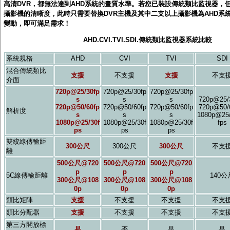
高清DVR，都無法達到AHD系統的畫質水準。若您已裝設傳統類比監視器，
監聽器.麥克風
攝影機的清晰度，此時只需要替換DVR主機及其中二支以上攝影機為AHD系
網路設備
變動，即可滿足需求！
視訊轉換設備
雙絞線傳輸器
AHD.CVI.TVI.SDI.傳統類比監視器系統比較
雜訊改善器
分配放大器
系統規格
AHD
CVI
TVI
SDI
網路線用水晶頭
混合傳統類比
網路線
支援
不支援
支援
不支
介面
懶人線.同軸線.花線
720p@25/30fp
720p@25/30fp
720p@25/30fp
線頭.插座.延長線.HDMI線
s
s
s
720p@25/
集線盒.防水盒.配線盒
720p@50/60fp
720p@50/60fp
720p@50/60fp
720p@50/
解析度
變壓器.避雷器
s
s
s
1080p@25/
轉接頭
1080p@25/30f
1080p@25/30f
1080p@25/30f
fps
ps
ps
ps
偽裝嚇阻假監視器. 警示防盜貼紙
行車紀錄器.車用插座配件
雙絞線傳輸距
300公尺
300公尺
300公尺
不支
電腦工業機殼
離
客訂商品
500公尺@720
500公尺@720
500公尺@720
p
p
p
5C線傳輸距離
140公
300公尺@108
300公尺@108
300公尺@108
0p
0p
0p
類比矩陣
支援
不支援
不支援
不支
類比分配器
支援
不支援
不支援
不支
第三方開放標
是
否
是
是