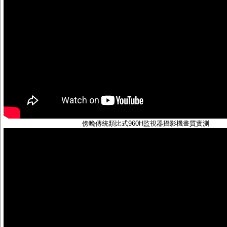
傍晚傳統類比式960H監視器攝影機畫質實測