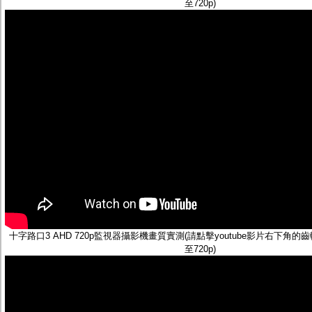
至720p)
十字路口3 AHD 720p監視器攝影機畫質實測(請點擊youtube影片右下角
至720p)