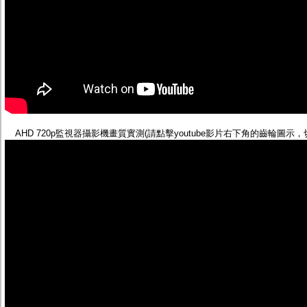
AHD 720p監視器攝影機畫質實測(請點擊youtube影片右下角的齒輪圖示，