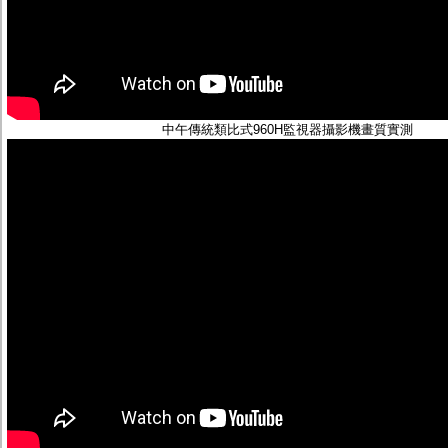
中午傳統類比式960H監視器攝影機畫質實測