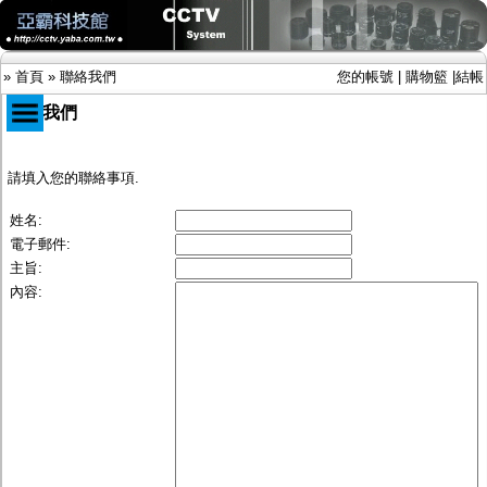
»
首頁
»
聯絡我們
您的帳號
|
購物籃
|
結帳
聯絡我們
商品目錄
請填入您的聯絡事項.
限時促銷特惠專案
姓名:
IP網路攝影機及錄放影機
電子郵件:
AHD DVR數位錄放影機
主旨:
AHD半球型(適用屋內)
AHD中小型紅外線攝影機(適用騎樓、室內外)
內容:
AHD防護罩型攝影機(適用屋外，紅外線照射
距離遠）
AHD特殊功能型攝影機
旋轉型攝影機.旋轉台
傳統高解析攝影機
鏡頭
投光設備
防護罩及支架
多路攝影機單軸傳輸