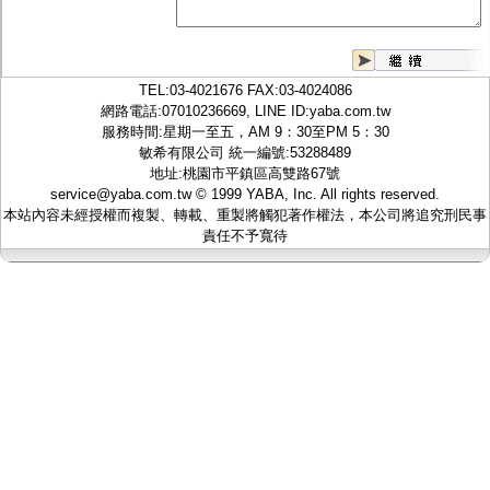
監聽器.麥克風
網路設備
視訊轉換設備
雙絞線傳輸器
TEL:
03-4021676
FAX:03-4024086
雜訊改善器
網路電話:07010236669, LINE ID:
yaba.com.tw
分配放大器
服務時間:星期一至五，AM 9：30至PM 5：30
網路線用水晶頭
敏希有限公司 統一編號:53288489
網路線
地址:桃園市平鎮區高雙路67號
懶人線.同軸線.花線
service@yaba.com.tw
© 1999
YABA
, Inc. All rights reserved.
線頭.插座.延長線.HDMI線
本站內容未經授權而複製、轉載、重製將觸犯著作權法，本公司將追究刑民事
集線盒.防水盒.配線盒
責任不予寬待
變壓器.避雷器
轉接頭
偽裝嚇阻假監視器. 警示防盜貼紙
行車紀錄器.車用插座配件
電腦工業機殼
客訂商品