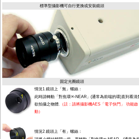
監聽器.麥克風
標準型攝影機可自行更換或安裝鏡頭
網路設備
視訊轉換設備
雙絞線傳輸器
雜訊改善器
分配放大器
網路線用水晶頭
網路線
懶人線.同軸線.花線
線頭.插座.延長線.HDMI線
集線盒.防水盒.配線盒
變壓器.避雷器
轉接頭
偽裝嚇阻假監視器. 警示防盜貼紙
固定光圈鏡頭
行車紀錄器.車用插座配件
情況1.鏡頭上「無」螺絲：
電腦工業機殼
∞
客訂商品
此時請轉動「對焦環
-NEAR」(通常為前端的環)直到看清
欲拍攝之物體.
（註：請將攝影機AES「電子快門」 功能啟
動）
情況2.鏡頭上「有」螺絲：
∞