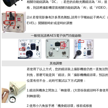
相關功能鈕調為「DC」 ；若您的自動光圈鏡頭為「AI」規
格，則請將攝影機背面相關功能鈕調為「AI」或「VIDEO
註d.若發現影像有許多黑色雜點,請用十字螺絲起子將ALC（
EVEL）開關順時針或逆時針調整
一般情況請將AES電子快門功能啟動
其他調整
若使用了以上方式，您的鏡頭裝上攝影機後仍然一直無法
到焦，那麼可能是與「鏡頭」與「攝影機機鏡頭環」預設
位置有些不合，此時可嘗試以下方式調整：
1.鏡頭與機身之間加上「轉接環」(大部份裝鏡頭時不會使
到轉接環)
2.使用小六角扳手將「機身鏡頭環」移前或移後