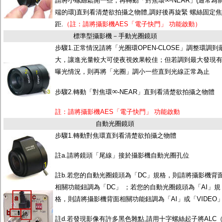
請將小螺絲鬆開一些，再轉動「對焦環
-NEAR」(通常為
端的環)直到看清楚欲拍攝之物體,調好後再旋緊 螺絲固定焦
距.
（註：請將攝影機AES「電子快門」 功能啟動）
標準型攝影機－手動光圈鏡頭
步驟1.正常情況請將「光圈環OPEN-CLOSE」調整環調到
大，讓進光量較大可使夜視效果較佳；但若調到最大發現
曝光情況，則再將「光圈」調小一些直到光線正常為止
∞
步驟2.轉動「對焦環
-NEAR」直到看清楚欲拍攝之物體
註：請將攝影機AES「電子快門」 功能啟動
自動光圈鏡頭
步驟1.轉動對焦環直到看清楚欲拍攝之物體
註a.請將鏡頭「尾線」接於攝影機自動光圈孔位
註b.若您的自動光圈鏡頭為「DC」規格，則請將攝影機背
相關功能鈕調為「DC」 ；若您的自動光圈鏡頭為「AI」規
格，則請將攝影機背面相關功能鈕調為「AI」或「VIDEO
註d.若發現影像有許多黑色雜點,請用十字螺絲起子將ALC（