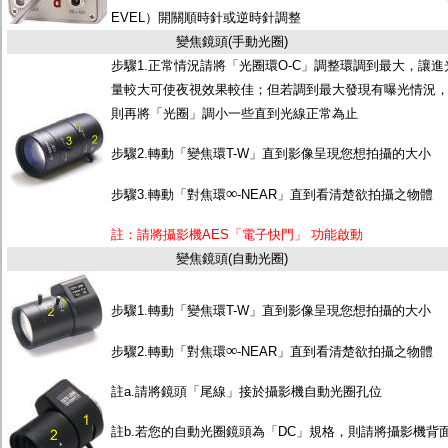
EVEL）開關順時針或逆時針調整
變焦鏡頭(手動光圈)
步驟1.正常情況請將「光圈環O-C」調整環調到最大，讓進
量較大可使夜視效果較佳；但若調到最大發現有曝光情況
則再將「光圈」調小一些直到光線正常為止
步驟2.轉動「變焦環T-W」直到影像呈現您想拍攝的大小
∞
步驟3.轉動「對焦環
-NEAR」直到看清楚欲拍攝之物體
註：請將攝影機AES「電子快門」 功能啟動
變焦鏡頭(自動光圈)
步驟1.轉動「變焦環T-W」直到影像呈現您想拍攝的大小
∞
步驟2.轉動「對焦環
-NEAR」直到看清楚欲拍攝之物體
註a.請將鏡頭「尾線」接於攝影機自動光圈孔位
註b.若您的自動光圈鏡頭為「DC」規格，則請將攝影機背