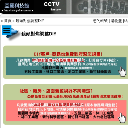
»
首頁
»
鏡頭對焦調整DIY
您的帳號
|
購物籃
|
結
鏡頭對焦調整DIY
商品目錄
限時促銷特惠專案
IP網路攝影機及錄放影機
AHD DVR數位錄放影機
AHD半球型(適用屋內)
AHD中小型紅外線攝影機(適用騎樓、室內外)
AHD防護罩型攝影機(適用屋外，紅外線照射
距離遠）
AHD特殊功能型攝影機
旋轉型攝影機.旋轉台
傳統高解析攝影機
鏡頭
投光設備
防護罩及支架
多路攝影機單軸傳輸