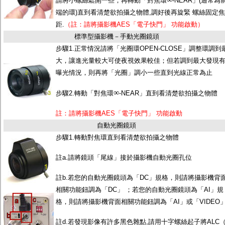
請將小螺絲鬆開一些，再轉動「對焦環
-NEAR」(通常為
端的環)直到看清楚欲拍攝之物體,調好後再旋緊 螺絲固定焦
距.
（註：請將攝影機AES「電子快門」 功能啟動）
標準型攝影機－手動光圈鏡頭
步驟1.正常情況請將「光圈環OPEN-CLOSE」調整環調到
大，讓進光量較大可使夜視效果較佳；但若調到最大發現
曝光情況，則再將「光圈」調小一些直到光線正常為止
∞
步驟2.轉動「對焦環
-NEAR」直到看清楚欲拍攝之物體
註：請將攝影機AES「電子快門」 功能啟動
自動光圈鏡頭
步驟1.轉動對焦環直到看清楚欲拍攝之物體
註a.請將鏡頭「尾線」接於攝影機自動光圈孔位
註b.若您的自動光圈鏡頭為「DC」規格，則請將攝影機背
相關功能鈕調為「DC」 ；若您的自動光圈鏡頭為「AI」規
格，則請將攝影機背面相關功能鈕調為「AI」或「VIDEO
註d.若發現影像有許多黑色雜點,請用十字螺絲起子將ALC（