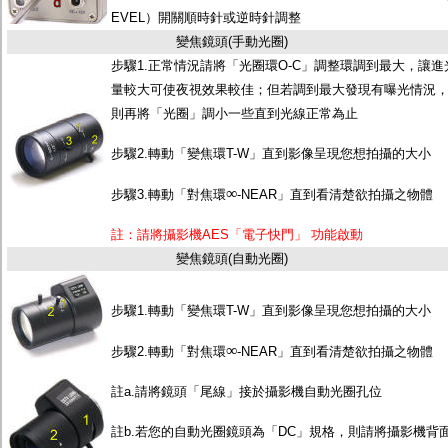
EVEL）開關順時針或逆時針調整
變焦鏡頭(手動光圈)
步驟1.正常情況請將「光圈環O-C」調整環調到最大，讓進
量較大可使夜視效果較佳；但若調到最大發現有曝光情況
則再將「光圈」調小一些直到光線正常為止
步驟2.轉動「變焦環T-W」直到影像呈現您想拍攝的大小
∞
步驟3.轉動「對焦環
-NEAR」直到看清楚欲拍攝之物體
註：請將攝影機AES「電子快門」 功能啟動
變焦鏡頭(自動光圈)
步驟1.轉動「變焦環T-W」直到影像呈現您想拍攝的大小
∞
步驟2.轉動「對焦環
-NEAR」直到看清楚欲拍攝之物體
註a.請將鏡頭「尾線」接於攝影機自動光圈孔位
註b.若您的自動光圈鏡頭為「DC」規格，則請將攝影機背