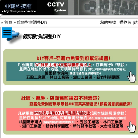
»
首頁
»
鏡頭對焦調整DIY
您的帳號
|
購物籃
|
結
鏡頭對焦調整DIY
商品目錄
限時促銷特惠專案
IP網路攝影機及錄放影機
AHD DVR數位錄放影機
AHD半球型(適用屋內)
AHD中小型紅外線攝影機(適用騎樓、室內外)
AHD防護罩型攝影機(適用屋外，紅外線照射
距離遠）
AHD特殊功能型攝影機
旋轉型攝影機.旋轉台
傳統高解析攝影機
鏡頭
投光設備
防護罩及支架
多路攝影機單軸傳輸