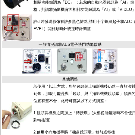
相關功能鈕調為「DC」 ；若您的自動光圈鏡頭為「AI」規
格，則請將攝影機背面相關功能鈕調為「AI」或「VIDEO
註d.若發現影像有許多黑色雜點,請用十字螺絲起子將ALC（
EVEL）開關順時針或逆時針調整
一般情況請將AES電子快門功能啟動
其他調整
若使用了以上方式，您的鏡頭裝上攝影機後仍然一直無法
到焦，那麼可能是與「鏡頭」與「攝影機機鏡頭環」預設
位置有些不合，此時可嘗試以下方式調整：
1.鏡頭與機身之間加上「轉接環」(大部份裝鏡頭時不會使
到轉接環)
2.使用小六角扳手將「機身鏡頭環」移前或移後