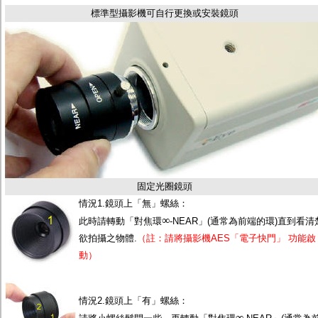
監聽器.麥克風
標準型攝影機可自行更換或安裝鏡頭
網路設備
視訊轉換設備
雙絞線傳輸器
雜訊改善器
分配放大器
網路線用水晶頭
網路線
懶人線.同軸線.花線
線頭.插座.延長線.HDMI線
集線盒.防水盒.配線盒
變壓器.避雷器
轉接頭
偽裝嚇阻假監視器. 警示防盜貼紙
固定光圈鏡頭
行車紀錄器.車用插座配件
情況1.鏡頭上「無」螺絲：
電腦工業機殼
∞
客訂商品
此時請轉動「對焦環
-NEAR」(通常為前端的環)直到看清
欲拍攝之物體.
（註：請將攝影機AES「電子快門」 功能啟
動）
情況2.鏡頭上「有」螺絲：
∞