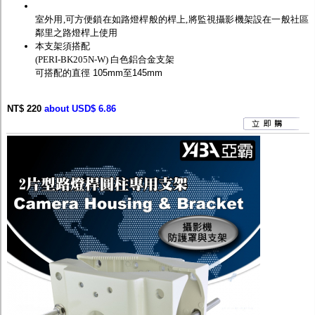
室外用,可方便鎖在如路燈桿般的桿上,將監視攝影機架設在一般社區
鄰里之路燈桿上使用
本支架須搭配
(PERI-BK205N-W) 白色鋁合金支架
可搭配的直徑 105mm至145mm
NT$ 220
about USD$ 6.86