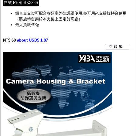
料號:PERI-BK328S
鋁合金支架可配合各類室外防護罩使用,亦可用來支撐旋轉台使用
（將旋轉台架於本支架上固定於高處）
最大負載:5Kg
NT$ 60
about USD$ 1.87