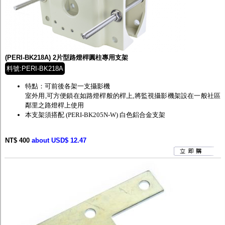
(PERI-BK218A) 2片型路燈桿圓柱專用支架
料號:PERI-BK218A
特點：可前後各架一支攝影機
室外用,可方便鎖在如路燈桿般的桿上,將監視攝影機架設在一般社區
鄰里之路燈桿上使用
本支架須搭配
(PERI-BK205N-W) 白色鋁合金支架
NT$ 400
about USD$ 12.47