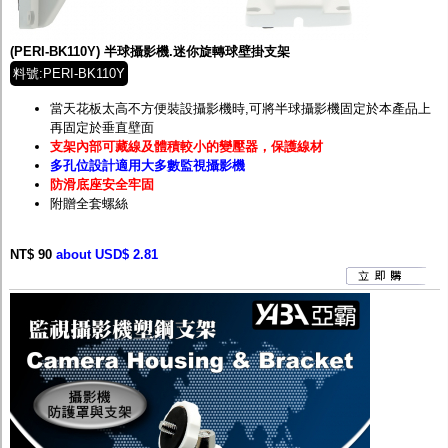
監聽器.麥克風
網路設備
視訊轉換設備
(PERI-BK110Y) 半球攝影機.迷你旋轉球壁掛支架
雙絞線傳輸器
料號:PERI-BK110Y
雜訊改善器
分配放大器
當天花板太高不方便裝設攝影機時,可將半球攝影機固定於本產品上
網路線用水晶頭
再固定於垂直壁面
網路線
支架內部可藏線及體積較小的變壓器，保護線材
懶人線.同軸線.花線
多孔位設計適用大多數監視攝影機
線頭.插座.延長線.HDMI線
防滑底座安全牢固
集線盒.防水盒.配線盒
附贈全套螺絲
變壓器.避雷器
轉接頭
NT$ 90
偽裝嚇阻假監視器. 警示防盜貼紙
about USD$ 2.81
行車紀錄器.車用插座配件
電腦工業機殼
客訂商品