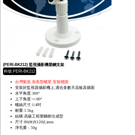
(PERI-BK212) 監視攝影機塑鋼支架
料號:PERI-BK212
台灣製造,加長型螺芽,安裝穩固
安裝於監視器攝影機上,適合多數天花板及牆面
水平角度:360°
上下角度:+/-90°
螺絲尺寸:1/4吋
耐重:1.5kg
結構:高級工程塑鋼射出成型
尺寸:80(Φ)X120(L)mm
淨毛重：50g