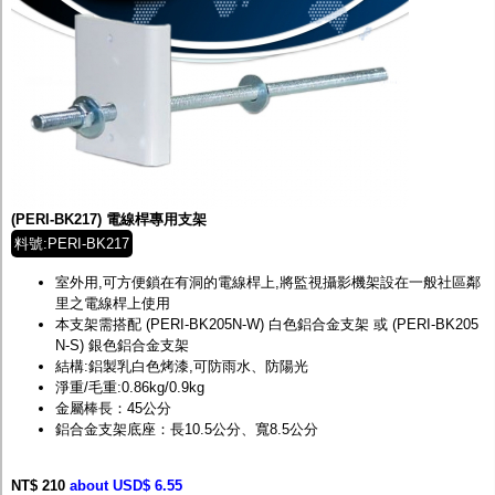
(PERI-BK217) 電線桿專用支架
料號:PERI-BK217
室外用,可方便鎖在有洞的電線桿上,將監視攝影機架設在一般社區鄰
里之電線桿上使用
本支架需搭配 (PERI-BK205N-W) 白色鋁合金支架 或 (PERI-BK205
N-S) 銀色鋁合金支架
結構:鋁製乳白色烤漆,可防雨水、防陽光
淨重/毛重:0.86kg/0.9kg
金屬棒長：45公分
鋁合金支架底座：長10.5公分、寬8.5公分
NT$ 210
about USD$ 6.55