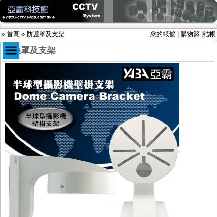
»
首頁
»
防護罩及支架
您的帳號
|
購物籃
|
結帳
防護罩及支架
商品目錄
限時促銷特惠專案
IP網路攝影機及錄放影機
AHD DVR數位錄放影機
AHD半球型(適用屋內)
AHD中小型紅外線攝影機(適用騎樓、室內外)
AHD防護罩型攝影機(適用屋外，紅外線照射
距離遠）
AHD特殊功能型攝影機
旋轉型攝影機.旋轉台
傳統高解析攝影機
鏡頭
投光設備
防護罩及支架
多路攝影機單軸傳輸