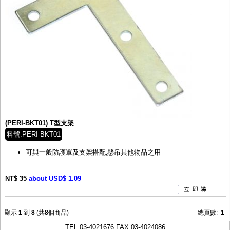
(PERI-BKT01) T型支架
料號:PERI-BKT01
可與一般防護罩及支架搭配,懸吊其他物品之用
NT$ 35
about USD$ 1.09
顯示
1
到
8
(共
8
個商品)
總頁數:
1
TEL:
03-4021676
FAX:03-4024086