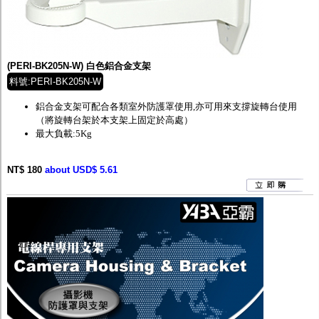
(PERI-BK205N-W) 白色鋁合金支架
料號:PERI-BK205N-W
鋁合金支架可配合各類室外防護罩使用,亦可用來支撐旋轉台使用
（將旋轉台架於本支架上固定於高處）
最大負載:5Kg
NT$ 180
about USD$ 5.61