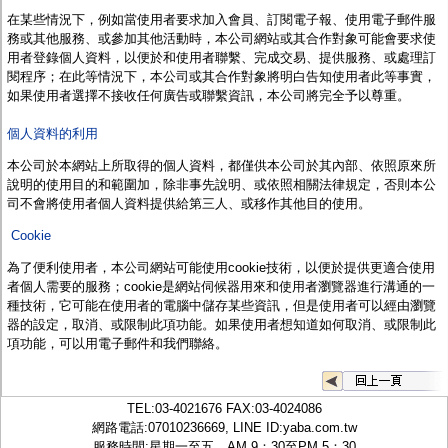
監聽器.麥克風
在某些情況下，例如當使用者要求加入會員、訂閱電子報、使用電子郵件服
網路設備
務或其他服務、或參加其他活動時，
本公司
網站或其合作對象可能會要求使
視訊轉換設備
用者登錄個人資料，以便於和使用者聯繫、完成交易、提供服務、或處理訂
雙絞線傳輸器
閱程序；在此等情況下，
本公司
或其合作對象將明白告知使用者此等事實，
雜訊改善器
如果使用者選擇不接收任何廣告或聯繫資訊，
本公司
將完全予以尊重。
分配放大器
網路線用水晶頭
個人資料的利用
網路線
懶人線.同軸線.花線
本公司於本網站上
所取得的個人資料，都僅供
本公司
於其內部、依照原來所
線頭.插座.延長線.HDMI線
說明的使用目的和範圍加，除非事先說明、或依照相關法律規定，否則本公
集線盒.防水盒.配線盒
司不會將使用者個人資料提供給第三人、或移作其他目的使用。
變壓器.避雷器
Cookie
轉接頭
偽裝嚇阻假監視器. 警示防盜貼紙
為了便利使用者，
本公司
網站可能使用cookie技術，以便於提供更適合使用
行車紀錄器.車用插座配件
者個人需要的服務；
cookie
是網站伺候器用來和使用者瀏覽器進行溝通的一
電腦工業機殼
種技術，它可能在使用者的電腦中儲存某些資訊，但是使用者可以經由瀏覽
客訂商品
器的設定，取消、或限制此項功能。如果使用者想知道如何取消、或限制此
項功能，可以用電子郵件和
我們
聯絡。
TEL:
03-4021676
FAX:03-4024086
網路電話:07010236669, LINE ID:
yaba.com.tw
服務時間:星期一至五，AM 9：30至PM 5：30