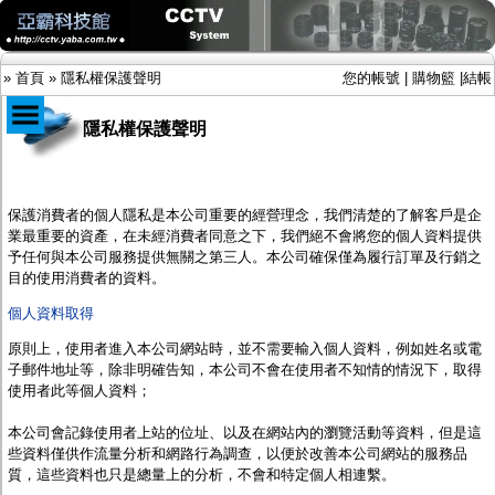
»
首頁
»
隱私權保護聲明
您的帳號
|
購物籃
|
結帳
隱私權保護聲明
商品目錄
限時促銷特惠專案
保護消費者的個人隱私是本公司重要的經營理念，我們清楚的了解客戶是企
IP網路攝影機及錄放影機
業最重要的資產，在未經消費者同意之下，我們絕不會將您的個人資料提供
AHD DVR數位錄放影機
予任何與本公司服務提供無關之第三人。本公司確保僅為履行訂單及行銷之
AHD半球型(適用屋內)
目的使用消費者的資料。
AHD中小型紅外線攝影機(適用騎樓、室內外)
個人資料取得
AHD防護罩型攝影機(適用屋外，紅外線照射
距離遠）
原則上，使用者進入
本公司
網站時，並不需要輸入個人資料，例如姓名或電
AHD特殊功能型攝影機
子郵件地址等，除非明確告知，
本公司
不會在使用者不知情的情況下，取得
旋轉型攝影機.旋轉台
使用者此等個人資料；
傳統高解析攝影機
鏡頭
本公司
會記錄使用者上站的位址、以及在網站內的瀏覽活動等資料，但是這
投光設備
些資料僅供作流量分析和網路行為調查，以便於改善
本公司
網站的服務品
防護罩及支架
質，這些資料也只是總量上的分析，不會和特定個人相連繫。
多路攝影機單軸傳輸