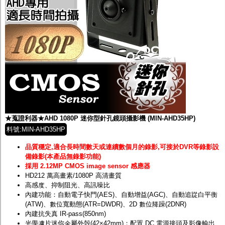
★蒐證利器★AHD 1080P 迷你型針孔鏡頭攝影機 (MIN-AHD35HP)
料號:MIN-AHD35HP
品質穩定,適合長時間數天或連續數個月的錄影,可接於DVR等錄影設
備錄影(本產品無錄影功能)
採用 2.12MP CMOS image sensor 感應器
HD212 萬高畫素/1080P 高清畫質
高感度、抑制阻光、高訊噪比
內建功能：自動電子快門(AES)、自動增益(AGC)、自動追踨白平衡
(ATW)、數位寬動態(ATR=DWDR)、2D 數位降躁(2DNR)
內建抗失真 IR-pass(850nm)
光學濾片迷你金屬外殼(42×42mm)；配置 DC 電源接頭及影像輸出