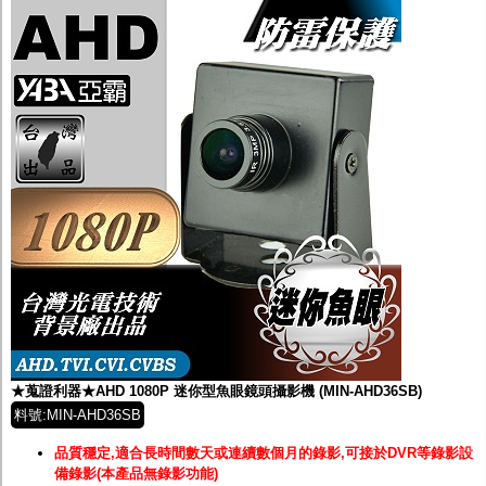
★蒐證利器★AHD 1080P 迷你型魚眼鏡頭攝影機 (MIN-AHD36SB)
料號:MIN-AHD36SB
品質穩定,適合長時間數天或連續數個月的錄影,可接於DVR等錄影設
備錄影(本產品無錄影功能)