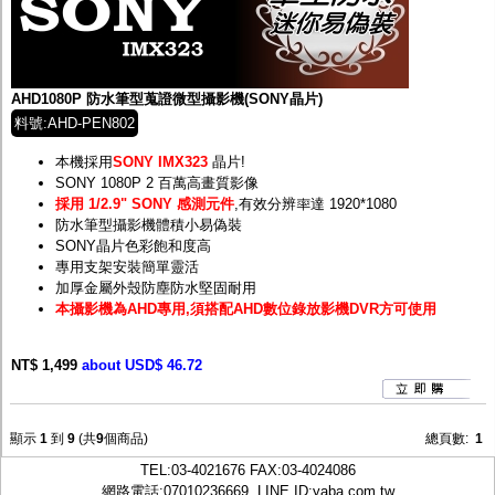
AHD1080P 防水筆型蒐證微型攝影機(SONY晶片)
料號:AHD-PEN802
本機採用
SONY IMX323
晶片!
SONY 1080P 2 百萬高畫質影像
採用 1/2.9" SONY 感測元件
,有效分辨率達 1920*1080
防水筆型攝影機體積小易偽裝
SONY晶片色彩飽和度高
專用支架安裝簡單靈活
加厚金屬外殼防塵防水堅固耐用
本攝影機為AHD專用,須搭配AHD數位錄放影機DVR方可使用
NT$ 1,499
about USD$ 46.72
顯示
1
到
9
(共
9
個商品)
總頁數:
1
TEL:
03-4021676
FAX:03-4024086
網路電話:07010236669, LINE ID:
yaba.com.tw