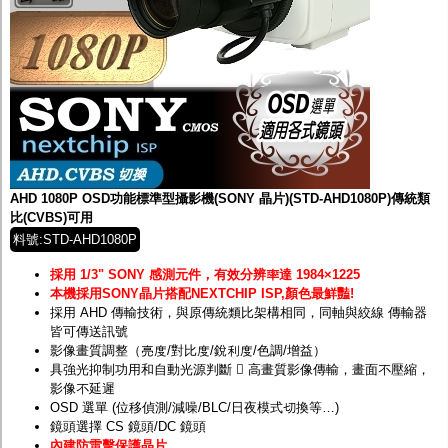
AHD 1080P OSD功能標準型攝影機(SONY 晶片)(STD-AHD1080P)傳統類
比(CVBS)可用
料號:STD-AHD1080P
採用 1/3" SONY 感測元件，有效分辨率達 1984×1225
本機採用SONY晶片搭配NEXTCHIP ISP,顏色最鮮豔!
採用 AHD 傳輸技術，與原傳統類比架構相同，同軸與絞線 傳輸器
皆可傳送訊號
影像畫質調整（亮度/對比度/銳利度/色調/增益）
具強光抑制功用和自動光源判斷  高畫質影像傳輸，畫面不壓縮，
影像不延遲
OSD 選單 (位移偵測/減噪/BLC/日夜模式切換等…)
鏡頭選擇 CS 鏡頭/DC 鏡頭
內建防雷擊保護晶片