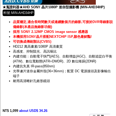
★蒐證利器★AHD SONY 晶片1080P 迷你型攝影機 (MIN-AHD34HP)
料號:MIN-AHD34HP
品質穩定,適合長時間數天或連續數個月的錄影,可接於DVR等錄影設
備錄影(本產品無錄影功能)
採用 SONY 2.12MP CMOS image sensor 感應器
本機採用SONY晶片搭配NEXTCHIP ISP,顏色最鮮豔!
可切換成傳統類比(CVBS)
HD212 萬高畫素/1080P 高清畫質
高感度、抑制阻光、高訊噪比
內建功能：自動電子快門(AES)、自動增益(AGC)、自動追踨白平衡
(ATW)、數位寬動態(ATR=DWDR)、2D 數位降躁(2DNR)
內建抗失真 IR-pass(850nm)
光學濾片迷你金屬外殼(36×36mm)；配置 DC 電源接頭及影像輸出
端子
耐用高清晰針孔錐形鏡頭
NT$ 1,099
about USD$ 34.26