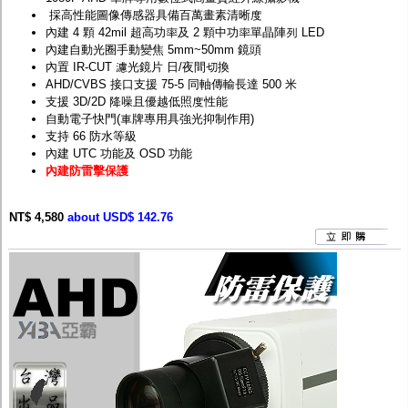
採高性能圖像傳感器具備百萬畫素清晰度
內建 4 顆 42mil 超高功率及 2 顆中功率單晶陣列 LED
內建自動光圈手動變焦 5mm~50mm 鏡頭
內置 IR-CUT 濾光鏡片 日/夜間切換
AHD/CVBS 接口支援 75-5 同軸傳輸長達 500 米
支援 3D/2D 降噪且優越低照度性能
自動電子快門(車牌專用具強光抑制作用)
支持 66 防水等級
內建 UTC 功能及 OSD 功能
內建防雷擊保護
NT$ 4,580
about USD$ 142.76