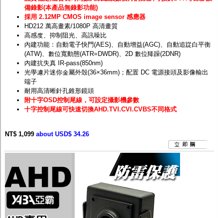
備錄影(本產品無錄影功能)
採用 2.12MP CMOS image sensor 感應器
HD212 萬高畫素/1080P 高清畫質
高感度、抑制阻光、高訊噪比
內建功能：自動電子快門(AES)、自動增益(AGC)、自動追踨白平衡
(ATW)、數位寬動態(ATR=DWDR)、2D 數位降躁(2DNR)
內建抗失真 IR-pass(850nm)
光學濾片迷你金屬外殼(36×36mm)；配置 DC 電源接頭及影像輸出
端子
耐用高清晰針孔錐形鏡頭
附十字OSD控制尾線，可設定攝影機參數
十字控制尾線可快速切換AHD.TVI.CVI.CVBS不同格式
NT$ 1,099
about USD$ 34.26