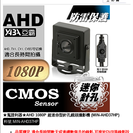
★蒐證利器★AHD 1080P 超迷你型針孔鏡頭攝影機 (MIN-AHD37HP)
料號:MIN-AHD37HP
品質穩定,適合長時間數天或連續數個月的錄影,可接於DVR等錄影設