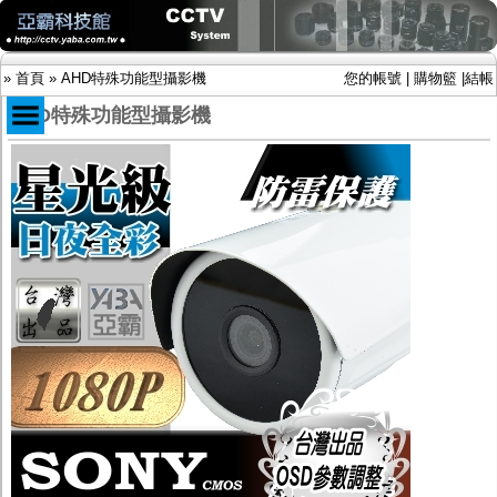
»
首頁
»
AHD特殊功能型攝影機
您的帳號
|
購物籃
|
結帳
AHD特殊功能型攝影機
商品目錄
限時促銷特惠專案
IP網路攝影機及錄放影機
AHD DVR數位錄放影機
AHD半球型(適用屋內)
AHD中小型紅外線攝影機(適用騎樓、室內外)
AHD防護罩型攝影機(適用屋外，紅外線照射
距離遠）
AHD特殊功能型攝影機
旋轉型攝影機.旋轉台
傳統高解析攝影機
鏡頭
投光設備
防護罩及支架
多路攝影機單軸傳輸