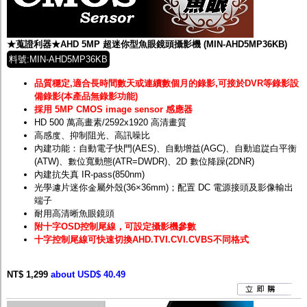
★蒐證利器★AHD 5MP 超迷你型魚眼鏡頭攝影機 (MIN-AHD5MP36KB)
料號:MIN-AHD5MP36KB
品質穩定,適合長時間數天或連續數個月的錄影,可接於DVR等錄影設
備錄影(本產品無錄影功能)
採用 5MP CMOS image sensor 感應器
HD 500 萬高畫素/2592x1920 高清畫質
高感度、抑制阻光、高訊噪比
內建功能：自動電子快門(AES)、自動增益(AGC)、自動追踨白平衡
(ATW)、數位寬動態(ATR=DWDR)、2D 數位降躁(2DNR)
內建抗失真 IR-pass(850nm)
光學濾片迷你金屬外殼(36×36mm)；配置 DC 電源接頭及影像輸出
端子
耐用高清晰魚眼鏡頭
附十字OSD控制尾線，可設定攝影機參數
十字控制尾線可快速切換AHD.TVI.CVI.CVBS不同格式
NT$ 1,299
about USD$ 40.49