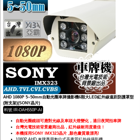
AHD 1080P 5~50mm自動光圈車牌攝影機6顆大LED紅外線遠距防護罩型
(附支架)(SONY晶片)
料號:IR-OAH550P-AI
自動光圈鏡頭可應對光線及車頭大燈變化，適日夜間拍車牌
台灣光電技術背景廠商出品，紅外線耐用度最佳！
本機採用SONY IMX323晶片 ,顏色畫質最漂亮!
1080P AHD 車牌專用數位式高畫質紅外線攝影機