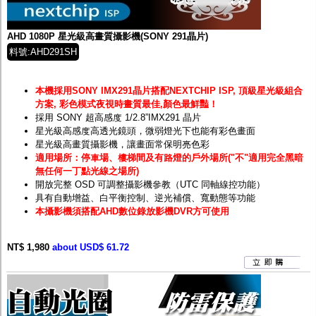
監聽器.麥克風
網路設備
視訊轉換設備
AHD 1080P 星光級高畫質攝影機(SONY 291晶片)
雙絞線傳輸器
料號:AHD291SH
雜訊改善器
分配放大器
網路線用水晶頭
本機採用SONY IMX291晶片搭配NEXTCHIP ISP, 頂級星光級組合
網路線
方案, 彩色模式夜視時畫質最佳,顏色最鮮豔！
懶人線.同軸線.花線
採用 SONY 超高感度 1/2.8”IMX291 晶片
線頭.插座.延長線.HDMI線
星光級高感度高透光鏡頭，微弱燈光下也能有彩色畫面
集線盒.防水盒.配線盒
星光級高畫質攝影機，讓畫面常保明亮色彩
變壓器.避雷器
適用場所：停車場、樓梯間及有路燈的戶外場所("不"適用完全黑暗
轉接頭
無任何一丁點光線之場所)
偽裝嚇阻假監視器. 警示防盜貼紙
開放完整 OSD 可調整攝影機參教（UTC 同軸線控功能）
行車紀錄器.車用插座配件
具有自動增益、白平衡控制、逆光補償、寬動態等功能
電腦工業機殼
本攝影機須搭配AHD數位錄放影機DVR方可使用
客訂商品
NT$ 1,980
about USD$ 61.72