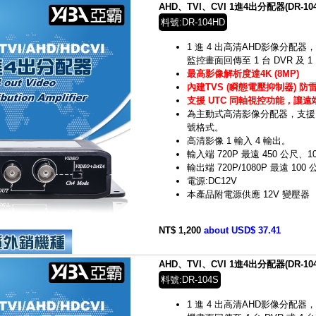
AHD、TVI、CVI 1進4出分配器(DR-104
料號:DR-104HD
1 進 4 出高清AHD影像分配器，
監控畫面回傳至 1 台 DVR 及
最高影像解析度達4K (8MP)
內建TVS (瞬態電壓抑制器) 防
支援 UTC 同軸視控功能，讓
為主動式高清影像分配器，支援 HD-
號格式。
高清影像 1 輸入 4 輸出。
輸入端 720P 最遠 450 公尺、1
輸出端 720P/1080P 最遠 100
電源:DC12V
本產品附電源供應 12V 變壓器
NT$ 1,200
about USD$ 37.41
AHD、TVI、CVI 1進4出分配器(DR-104
料號:DR-104S
1 進 4 出高清AHD影像分配器，