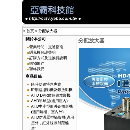
»
首頁
»
分配放大器
關於本公司
分配放大器
營業時間．交通指南
隱私權保護聲明
訂購方式及退換貨說明
購物條約
聯絡我們
商品目錄
限時促銷特惠專案
IP網路攝影機及錄放影機
AHD DVR數位錄放影機
AHD半球型(適用屋內)
AHD中小型紅外線攝影機
(適用騎樓、室內外)
AHD防護罩型攝影機(適用
屋外，紅外線照射距離
遠）