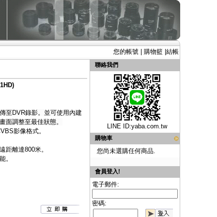
您的帳號
|
購物籃
|
結帳
聯絡我們
1HD)
傳至DVR錄影。並可使用內建
畫面調整至最佳狀態。
LINE ID:
yaba.com.tw
、CVBS影像格式。
購物車
距離達800米。
您尚未選購任何商品.
能。
會員登入!
電子郵件:
密碼: