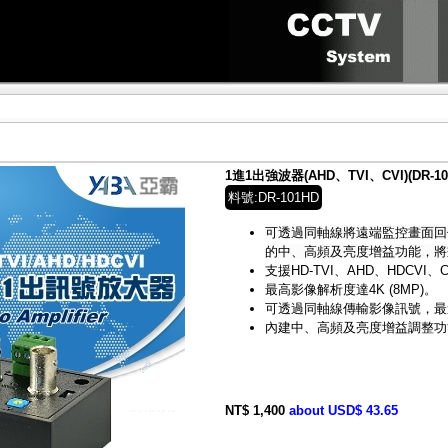
1進1出強波器(AHD、TVI、CVI)(DR-10
料號:DR-101HD
可透過同軸線將遠端監控畫面回
的中、高頻及亮度增益功能，將
支援HD-TVI、AHD、HDCVI
最高影像解析度達4K (8MP)。
可透過同軸線傳輸影像訊號，最遠
內建中、高頻及亮度增益調整功
NT$ 1,400
about USD$ 43.65