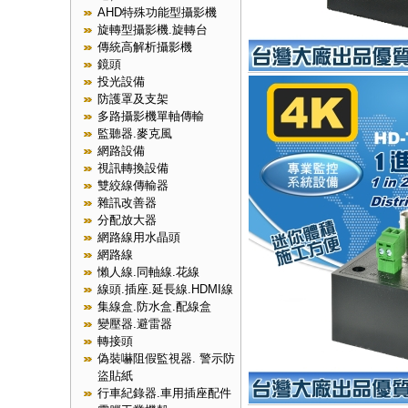
AHD特殊功能型攝影機
旋轉型攝影機.旋轉台
傳統高解析攝影機
鏡頭
投光設備
防護罩及支架
多路攝影機單軸傳輸
監聽器.麥克風
網路設備
視訊轉換設備
雙絞線傳輸器
雜訊改善器
分配放大器
網路線用水晶頭
網路線
懶人線.同軸線.花線
線頭.插座.延長線.HDMI線
集線盒.防水盒.配線盒
變壓器.避雷器
轉接頭
偽裝嚇阻假監視器. 警示防
盜貼紙
行車紀錄器.車用插座配件