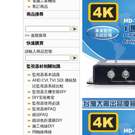
電腦工業機殼
客訂商品
商品搜尋
>> 進階搜尋
快速購買
請輸入商品型號.
監視器材相關知識
監視器基本認識
AHD.CVI.TVI.SDI.傳統類
比監視器系統比較
監視器主機安裝DIY
DIY安裝教室
監視器使用必讀
監視器材FAQ
鏡頭FAQ
鏡頭焦距選購DIY
施工佈線DIY
同軸線佈線