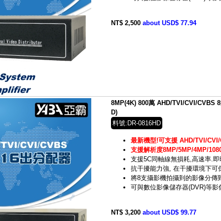
NT$ 2,500
about USD$ 77.94
8MP(4K) 800萬 AHD/TVI/CVI/CVB
D)
料號:DR-0816HD
最新機型!可支援 AHD/TVI/CVI/
支援解析度8MP/5MP/4MP/1080
支援5C同軸線無損耗,高速率.
抗干擾能力強, 在干擾環境下
將8支攝影機拍攝到的影像分傳
可與數位影像儲存器(DVR)等
NT$ 3,200
about USD$ 99.77