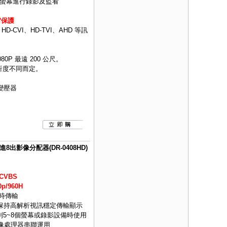
4 台螢幕進行錄影及監看
雷保護
CVI、HD-TVI、AHD 等訊
080P 最遠 200 公尺。
依解析度不同而定。
A變壓器
S 4進8出影像分配器(DR-0408HD)
CVBS
p/960H
即時傳輸
可保持高解析視訊穩定傳輸顯示
5~8個螢幕或錄影設備時使用
影像處理器串聯運用