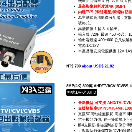
機畫面回傳至 4 台 DVR 或 
最高影像解析度達4K (8MP)
內建TVS (瞬態電壓抑制器) 防
為主動式高清影像分配器，支援 HD-
號格式。
高清影像 1 輸入 4 輸出。
輸入端 720P 最遠 450 公尺、1
輸出端最遠 400~600 公尺
電源:DC12V
本產品附安規電源供應 12V 1
NT$ 700
about USD$ 21.82
8MP(4K) 800萬 AHD/TVI/CVI/CVB
料號:DR-0408HD
最新機型!可支援 AHD/TVI/CVI/
支援解析度8MP/5MP/4MP/1080
支援5C同軸線無損耗,高速率.
抗干擾能力強, 在干擾環境下
將4支攝影機拍攝到的影像分傳到
可與數位影像儲存器(DVR)等