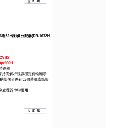
S 16進32出影像分配器(DR-1632H
CVBS
p/960H
即時傳輸
可保持高解析視訊穩定傳輸顯示
的影像分傳到32個螢幕或錄影
影像處理器串聯運用