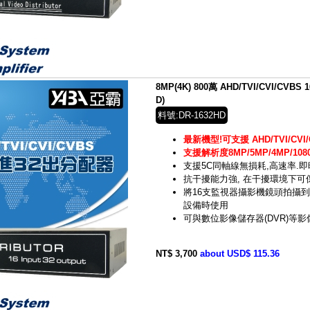
8MP(4K) 800萬 AHD/TVI/CVI/CVB
D)
料號:DR-1632HD
最新機型!可支援 AHD/TVI/CVI/
支援解析度8MP/5MP/4MP/1080
支援5C同軸線無損耗,高速率.
抗干擾能力強, 在干擾環境下
將16支監視器攝影機鏡頭拍攝到
設備時使用
可與數位影像儲存器(DVR)等
NT$ 3,700
about USD$ 115.36