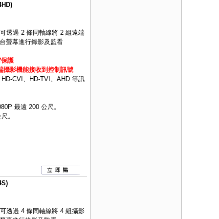
HD)
可透過 2 條同軸線將 2 組遠端
 1 台螢幕進行錄影及監看
雷保護
遠端攝影機能接收到控制訊號
CVI、HD-TVI、AHD 等訊
080P 最遠 200 公尺。
 公尺。
S)
可透過 4 條同軸線將 4 組攝影