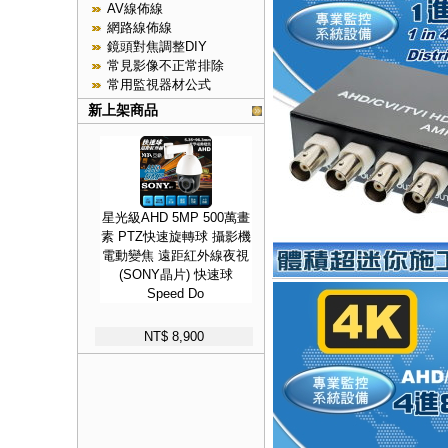
AV線佈線
網路線佈線
鏡頭對焦調整DIY
常見影像不正常排除
常用監視器材公式
新上架商品
星光級AHD 5MP 500萬畫
素 PTZ快速旋轉球 攝影機
電動變焦 遠距紅外線夜視
(SONY晶片) 快速球
Speed Do
NT$ 8,900