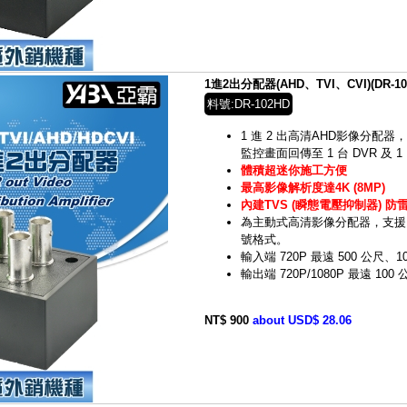
1進2出分配器(AHD、TVI、CVI)(DR-10
料號:DR-102HD
1 進 2 出高清AHD影像分配器，
監控畫面回傳至 1 台 DVR 及
體積超迷你施工方便
最高影像解析度達4K (8MP)
內建TVS (瞬態電壓抑制器) 防
為主動式高清影像分配器，支援 HD-
號格式。
輸入端 720P 最遠 500 公尺、1
輸出端 720P/1080P 最遠 100
NT$ 900
about USD$ 28.06