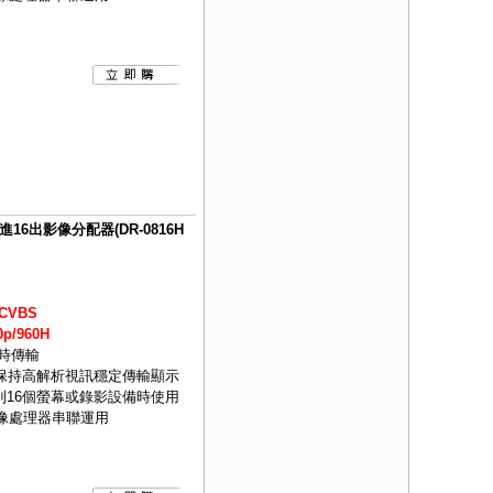
S 8進16出影像分配器(DR-0816H
CVBS
p/960H
即時傳輸
可保持高解析視訊穩定傳輸顯示
到16個螢幕或錄影設備時使用
影像處理器串聯運用