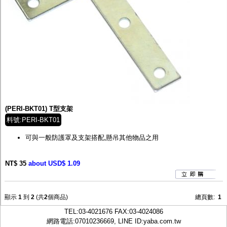
(PERI-BKT01) T型支架
料號:PERI-BKT01
可與一般防護罩及支架搭配,懸吊其他物品之用
NT$ 35
about USD$ 1.09
顯示
1
到
2
(共
2
個商品)
總頁數:
1
TEL:
03-4021676
FAX:03-4024086
網路電話:07010236669, LINE ID:
yaba.com.tw