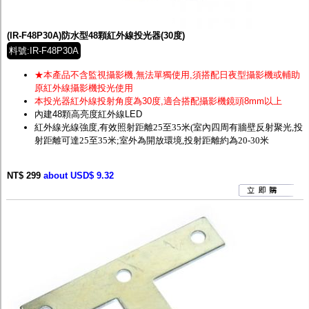
監聽器.麥克風
網路設備
視訊轉換設備
(IR-F48P30A)防水型48顆紅外線投光器(30度)
雙絞線傳輸器
料號:IR-F48P30A
雜訊改善器
分配放大器
★本產品不含監視攝影機,無法單獨使用,須搭配日夜型攝影機或輔助
網路線用水晶頭
原紅外線攝影機投光使用
網路線
本投光器紅外線投射角度為30度,適合搭配攝影機鏡頭
8mm以上
懶人線.同軸線.花線
內建48顆高亮度紅外線LED
線頭.插座.延長線.HDMI線
紅外線光線強度,有效照射距離25至35米
(室內四周有牆壁反射聚光,投
集線盒.防水盒.配線盒
射距離可達2
5至35米;
室外為開放環境,投射距離約為20-30米
變壓器.避雷器
轉接頭
NT$ 299
偽裝嚇阻假監視器. 警示防盜貼紙
about USD$ 9.32
行車紀錄器.車用插座配件
電腦工業機殼
客訂商品