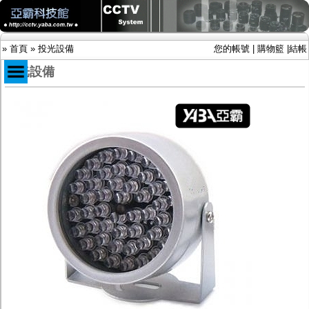
»
首頁
»
投光設備
您的帳號
|
購物籃
|
結帳
投光設備
商品目錄
限時促銷特惠專案
IP網路攝影機及錄放影機
AHD DVR數位錄放影機
AHD半球型(適用屋內)
AHD中小型紅外線攝影機(適用騎樓、室內外)
AHD防護罩型攝影機(適用屋外，紅外線照射
距離遠）
AHD特殊功能型攝影機
旋轉型攝影機.旋轉台
傳統高解析攝影機
鏡頭
投光設備
防護罩及支架
多路攝影機單軸傳輸