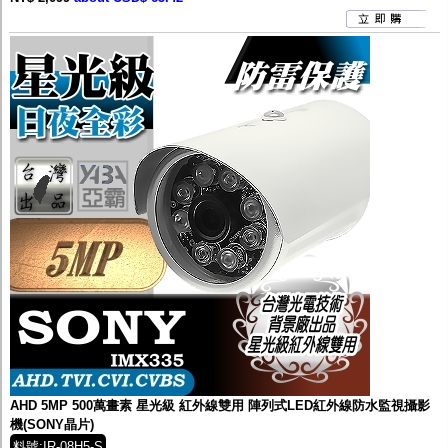
AHD 5MP 500萬畫素 星光級 紅外線雙用 陣列式LED紅外線防水監視攝影
機(SONY晶片)
料號:IR-08H5-S