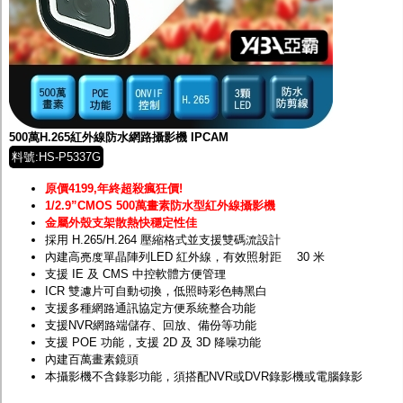
500萬H.265紅外線防水網路攝影機 IPCAM
料號:HS-P5337G
原價4199,年終超殺瘋狂價!
1/2.9”CMOS 500萬畫素防水型紅外線攝影機
金屬外殼支架散熱快穩定性佳
採用 H.265/H.264 壓縮格式並支援雙碼流設計
內建高亮度單晶陣列LED 紅外線，有效照射距離 30 米
支援 IE 及 CMS 中控軟體方便管理
ICR 雙濾片可自動切換，低照時彩色轉黑白
支援多種網路通訊協定方便系統整合功能
支援NVR網路端儲存、回放、備份等功能
支援 POE 功能，支援 2D 及 3D 降噪功能
內建百萬畫素鏡頭
本攝影機不含錄影功能，須搭配
NVR
或
DVR
錄影機或電腦錄影