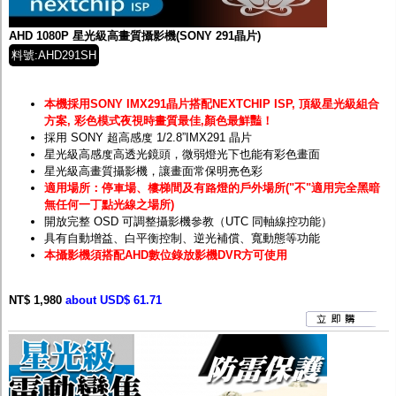
AHD 1080P 星光級高畫質攝影機(SONY 291晶片)
料號:AHD291SH
本機採用SONY IMX291晶片搭配NEXTCHIP ISP, 頂級星光級組合
方案, 彩色模式夜視時畫質最佳,顏色最鮮豔！
採用 SONY 超高感度 1/2.8”IMX291 晶片
星光級高感度高透光鏡頭，微弱燈光下也能有彩色畫面
星光級高畫質攝影機，讓畫面常保明亮色彩
適用場所：停車場、樓梯間及有路燈的戶外場所("不"適用完全黑暗
無任何一丁點光線之場所)
開放完整 OSD 可調整攝影機參教（UTC 同軸線控功能）
具有自動增益、白平衡控制、逆光補償、寬動態等功能
本攝影機須搭配AHD數位錄放影機DVR方可使用
NT$ 1,980
about USD$ 61.71