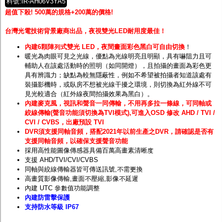
料號:IR-AH06V3YA5
超值下殺! 500萬的規格+200萬的價格!
台灣光電技術背景廠商出品，夜視雙光LED耐用度最佳！
內建6顆陣列式雙光 LED，夜間畫面彩色黑白可自由切換
！
暖光為肉眼可見之光線，
優點為
光線明亮且明顯，具有嚇阻力且可
輔助人在該處活動時的照明（如同開燈），且拍攝的畫面為彩色更
具有辨識力；缺點為較無隱蔽性，例如不希望被拍攝者知道該處有
裝攝影機時，或臥房不想被光線干擾之環境，則切換為
紅外線
不可
見光較適合（紅外線夜間拍攝效果為黑白）。
內建麥克風，視訊和聲音一同傳輸，不用再多拉一條線，可同軸或
絞線傳輸(聲音功能須切換為TVI模式),可進入OSD 修改 AHD / TVI /
CVI / CVBS，出廠預設 TVI
DVR須支援同軸音頻，搭配2021年以前生產之DVR，請確認是否有
支援同軸音頻，以確保支援聲音功能
採用高性能圖像傳感器具備百萬高畫素清晰度
支援 AHD/TVI/CVI/CVBS
同軸與絞線傳輸器皆可傳送訊號,不需更換
高畫質影像傳輸,畫面不壓縮,影像不延遲
內建 UTC 參數值功能調整
內建防雷擊保護
支持防水等級 IP67