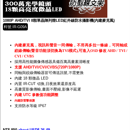
監聽器.麥克風
網路設備
視訊轉換設備
雙絞線傳輸器
1080P AHD/TVI 8顆單晶陣列燈LED紅外線防水攝影機(內建麥克風)
雜訊改善器
料號:IR-G09A
分配放大器
網路線用水晶頭
網路線
內建麥克風，視訊和聲音一同傳輸，不用再多拉一條線，可同軸或
懶人線.同軸線.花線
絞線傳輸(聲音功能須切換為TVI模式),可進入OSD 修改 AHD / TVI /
線頭.插座.延長線.HDMI線
CVI / CVBS
集線盒.防水盒.配線盒
採用高性能圖像傳感器具備百萬高畫素清晰度
變壓器.避雷器
支援 AHD/TVI/CVI/CVBS(720P/1080P)
轉接頭
同軸與絞線傳輸器皆可傳送訊號,不需更換
偽裝嚇阻假監視器. 警示防盜貼紙
內建 18 顆微晶 LED
行車紀錄器.車用插座配件
內置 IR-CUT 切換,日夜效果還原度高
電腦工業機殼
高畫質影像傳輸,畫面不壓縮,影像不延遲
客訂商品
內建 UTC 參數值功能調整
內建防雷擊保護
支持防水等級 IP67
NT$ 850
about USD$ 26.49