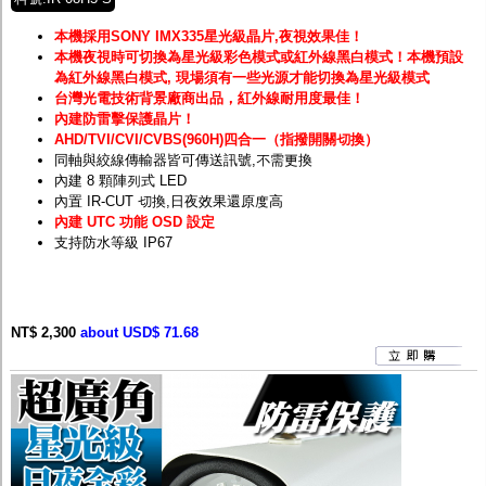
本機採用SONY IMX335星光級晶片,夜視效果佳！
本機夜視時可切換為星光級彩色模式或紅外線黑白模式！
本機預設
為紅外線黑白模式, 現場須有一些光源才能切換為星光級模式
台灣光電技術背景廠商出品，紅外線耐用度最佳！
內建防雷擊保護晶片！
AHD/TVI/CVI/CVBS(960H)四合一（指撥開關切換）
同軸與絞線傳輸器皆可傳送訊號,不需更換
內建 8 顆陣列式 LED
內置 IR-CUT 切換,日夜效果還原度高
內建 UTC 功能 OSD 設定
支持防水等級 IP67
NT$ 2,300
about USD$ 71.68