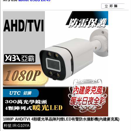
1080P AHD/TVI 4顆暖光單晶陣列燈LED有聲防水攝影機(內建麥克風)
料號:IR-G10YA