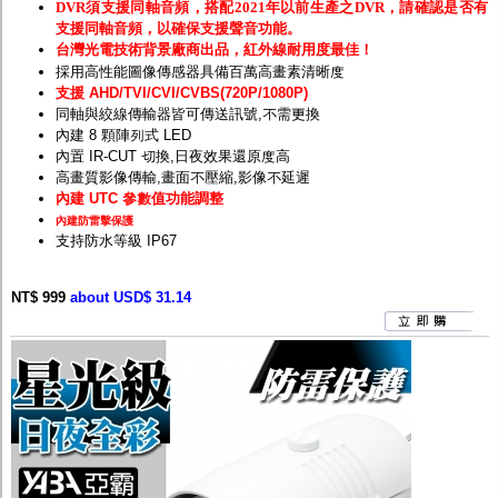
DVR須支援同軸音頻，搭配2021年以前生產之DVR，請確認是否有
支援同軸音頻，以確保支援聲音功能。
台灣光電技術背景廠商出品，紅外線耐用度最佳！
採用高性能圖像傳感器具備百萬高畫素清晰度
支援 AHD/TVI/CVI/CVBS(720P/1080P)
同軸與絞線傳輸器皆可傳送訊號,不需更換
內建 8 顆陣列式 LED
內置 IR-CUT 切換,日夜效果還原度高
高畫質影像傳輸,畫面不壓縮,影像不延遲
內建 UTC 參數值功能調整
內建防雷擊保護
支持防水等級 IP67
NT$ 999
about USD$ 31.14