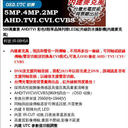
500萬畫素 AHD/TVI 彩色8顆單晶陣列燈LED紅外線防水攝影機(內建麥克
風)
料號:IR-08H5A
內建麥克風，視訊和聲音一同傳輸，不用再多拉一條線，可同軸或絞線
傳輸(聲音功能須切換為TVI模式),可進入OSD 修改 AHD / TVI / CVI /
CVBS
DVR須支援同軸音頻，搭配2021年以前生產之DVR，請確認是否有
支援同軸音頻，以確保支援聲音功能。
台灣光電技術背景廠商出品，紅外線耐用度最佳！
採用高性能圖像傳感器具備百萬高畫素清晰度
AHD/TVI/CVI/CVBS(960H)四合一（OSD 切換）
有效分辨率達 2560(H)×1944(V)
同軸與絞線傳輸器皆可傳送訊號,不需更換
內建 8 顆陣列式 LED
內置 IR-CUT 切換,日夜效果還原度高
高畫質影像傳輸,畫面不壓縮,影像不延遲
內建 UTC 參數值功能調整