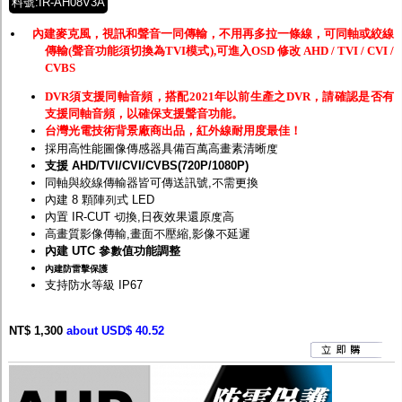
料號:IR-AH08V3A
內建麥克風，視訊和聲音一同傳輸，不用再多拉一條線，可同軸或絞線
傳輸(聲音功能須切換為TVI模式),可進入OSD 修改 AHD / TVI / CVI /
CVBS
DVR須支援同軸音頻，搭配2021年以前生產之DVR，請確認是否有
支援同軸音頻，以確保支援聲音功能。
台灣光電技術背景廠商出品，紅外線耐用度最佳！
採用高性能圖像傳感器具備百萬高畫素清晰度
支援 AHD/TVI/CVI/CVBS(720P/1080P)
同軸與絞線傳輸器皆可傳送訊號,不需更換
內建 8 顆陣列式 LED
內置 IR-CUT 切換,日夜效果還原度高
高畫質影像傳輸,畫面不壓縮,影像不延遲
內建 UTC 參數值功能調整
內建防雷擊保護
支持防水等級 IP67
NT$ 1,300
about USD$ 40.52