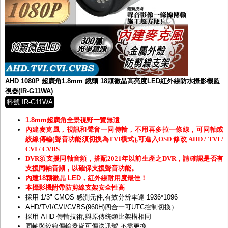
AHD 1080P 超廣角1.8mm 鏡頭 18顆微晶高亮度LED紅外線防水攝影機監
視器(IR-G11WA)
料號:IR-G11WA
1.8mm超廣角全景視野一覽無遺
內建麥克風，視訊和聲音一同傳輸，不用再多拉一條線，可同軸或
絞線傳輸(聲音功能須切換為TVI模式),可進入OSD 修改 AHD / TVI /
CVI / CVBS
DVR須支援同軸音頻，搭配2021年以前生產之DVR，請確認是否有
支援同軸音頻，以確保支援聲音功能。
內建18顆微晶 LED，紅外線耐用度最佳！
本攝影機附帶防剪線支架安全性高
採用 1/3" CMOS 感測元件,有效分辨率達 1936*1096
AHD/TVI/CVI/CVBS(960H)四合一可UTC控制切換）
採用 AHD 傳輸技術,與原傳統類比架構相同
同軸與絞線傳輸器皆可傳送訊號,不需更換