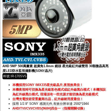
AHD 5MP 500萬畫素 超廣角1.8mm 鏡頭 星光級紅外線雙用 30顆微晶高亮
度LED防水監視攝影機(SONY晶片)
料號:IR-170SV5
本機採用SONY IMX335星光級晶片,夜視效果佳！
本機夜視時可切換為星光級彩色模式或紅外線黑白模式！
本機預設
為紅外線黑白模式, 現場須有一些光源才能切換為星光級模式
台灣光電技術背景廠商出品，紅外線耐用度最佳！
採用 1/2.9" SONY 感測元件,有效分辨率達 2592*1944
AHD/TVI/CVI/CVBS(960H)四合一（指撥開關切換）