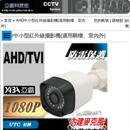
»
首頁
»
AHD中小型紅外線攝影機(適用騎樓、室內
您的帳號
|
購物籃
|
結
外)
帳
AHD中小型紅外線攝影機(適用騎樓、室內外)
商品目錄
限時促銷特惠專案
IP網路攝影機及錄放影機
AHD DVR數位錄放影機
AHD半球型(適用屋內)
AHD中小型紅外線攝影機(適用騎樓、室內外)
AHD防護罩型攝影機(適用屋外，紅外線照射
距離遠）
AHD特殊功能型攝影機
旋轉型攝影機.旋轉台
傳統高解析攝影機
鏡頭
投光設備
防護罩及支架
多路攝影機單軸傳輸