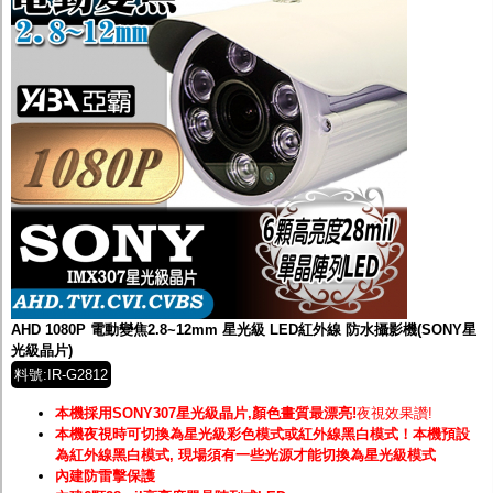
AHD 1080P 電動變焦2.8~12mm 星光級 LED紅外線 防水攝影機(SONY星
光級晶片)
料號:IR-G2812
本機採用SONY307星光級晶片,顏色畫質最漂亮!
夜視效果讚!
本機夜視時可切換為星光級彩色模式或紅外線黑白模式！
本機預設
為紅外線黑白模式, 現場須有一些光源才能切換為星光級模式
內建防雷擊保護