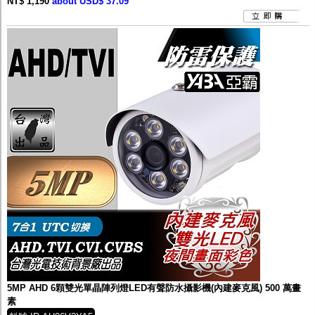
NT$ 1,190
about USD$ 37.09
5MP AHD 6顆雙光單晶陣列燈LED有聲防水攝影機(內建麥克風) 500 萬畫
素