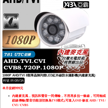
1080P AHD/TVI 8顆單晶陣列燈LED紅外線防水攝影機(內建麥克風)
料號:IR-08V3A
本月促銷999元
內建麥克風，視訊和聲音一同傳輸，不用再多拉一條線，可同軸或
絞線傳輸(聲音功能須切換為TVI模式),可進入OSD 修改 AHD / TVI /
CVI / CVBS