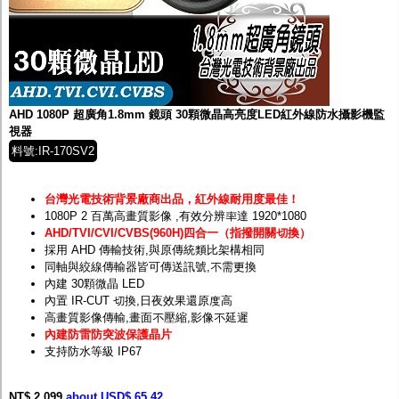
AHD 1080P 超廣角1.8mm 鏡頭 30顆微晶高亮度LED紅外線防水攝影機監
視器
料號:IR-170SV2
台灣光電技術背景廠商出品，紅外線耐用度最佳！
1080P 2 百萬高畫質影像
,有效分辨率達 1920*1080
AHD/TVI/CVI/CVBS(960H)四合一（指撥開關切換）
採用 AHD 傳輸技術,與原傳統類比架構相同
同軸與絞線傳輸器皆可傳送訊號,不需更換
內建 30顆微晶 LED
內置 IR-CUT 切換,日夜效果還原度高
高畫質影像傳輸,畫面不壓縮,影像不延遲
內建防雷防突波保護晶片
支持防水等級 IP67
NT$ 2,099
about USD$ 65.42