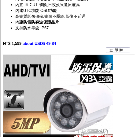
內置 IR-CUT 切換,日夜效果還原度高
內建UTC功能 OSD功能
高畫質影像傳輸,畫面不壓縮,影像不延遲
內建防雷防突波保護晶片
支持防水等級 IP67
NT$ 1,599
about USD$ 49.84