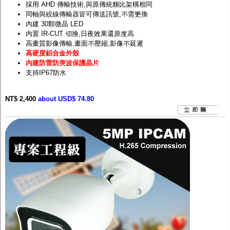
採用 AHD 傳輸技術,與原傳統類比架構相同
同軸與絞線傳輸器皆可傳送訊號,不需更換
內建 30顆微晶 LED
內置 IR-CUT 切換,日夜效果還原度高
高畫質影像傳輸,畫面不壓縮,影像不延遲
高硬度鋁合金外殼
內建防雷防突波保護晶片
支持IP67防水
NT$ 2,400
about USD$ 74.80