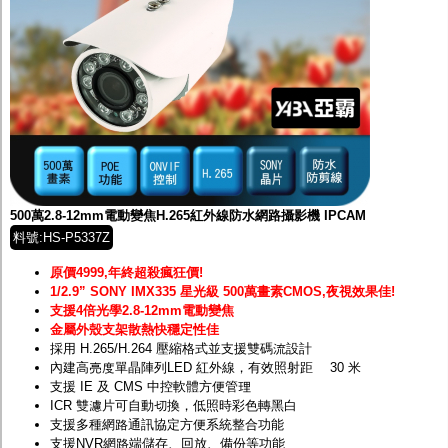
500萬2.8-12mm電動變焦H.265紅外線防水網路攝影機 IPCAM
料號:HS-P5337Z
原價4999,年終超殺瘋狂價!
1/2.9” SONY IMX335 星光級 500萬畫素
CMOS,夜視效果佳!
支援4倍光學2.8-12mm電動變焦
金屬外殼支架散熱快穩定性佳
採用 H.265/H.264 壓縮格式並支援雙碼流設計
內建高亮度單晶陣列LED 紅外線，有效照射距離 30 米
支援 IE 及 CMS 中控軟體方便管理
ICR 雙濾片可自動切換，低照時彩色轉黑白
支援多種網路通訊協定方便系統整合功能
支援NVR網路端儲存、回放、備份等功能