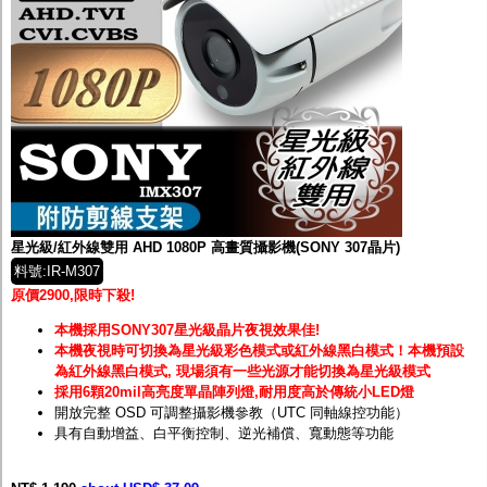
星光級/紅外線雙用 AHD 1080P 高畫質攝影機(SONY 307晶片)
料號:IR-M307
原價2900,限時下殺!
本機採用SONY307星光級晶片夜視效果佳!
本機夜視時可切換為星光級彩色模式或紅外線黑白模式！
本機預設
為紅外線黑白模式, 現場須有一些光源才能切換為星光級模式
採用6顆20mil高亮度單晶陣列燈,耐用度高於傳統小LED燈
開放完整 OSD 可調整攝影機參教（UTC 同軸線控功能）
具有自動增益、白平衡控制、逆光補償、寬動態等功能