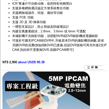
ICR 雙濾片可自動切換，低照時彩色轉黑白
支援多種網路通訊協定方便系統整合功能
支援網路端儲存、回放、備份等功能
支援 POE 功能
支援 2D 及 3D 降噪功能
一體型支架設計，防止剪線及防破壞設計
內建百萬畫素鏡頭，2.8mm、3.6mm 或 6mm 可選配
本攝影機不含錄影功能，須搭配
NVR
或
DVR
錄影機或電腦錄影
可接於可擴充IPCAM的DVR中,升級原本DVR的攝影機容納數,節省
另購DVR的花費(例如8路DVR已接滿,但該DVR規格可再另外接2支IP
CAM,則此時不需要換DVR,添購IPCAM即可)
NT$ 2,900
about USD$ 90.38