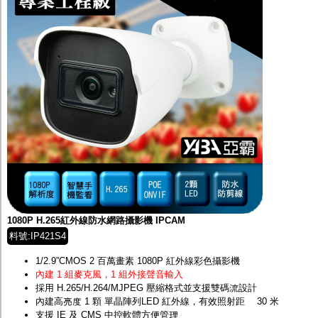
1080P H.265紅外線防水網路攝影機 IPCAM
料號:IP421S4
1/2.9”CMOS 2 百萬畫素 1080P 紅外線彩色攝影機
內建 1 組麥克風，1 組外接聲音輸入
採用 H.265/H.264/MJPEG 壓縮格式並支援雙碼流設計
內建高亮度 1 顆 單晶陣列LED 紅外線，有效照射距離 30 米
支援 IE 及 CMS 中控軟體方便管理