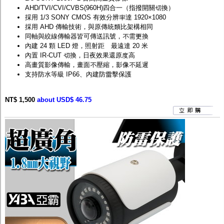
AHD/TVI/CVI/CVBS(960H)四合一（指撥開關切換）
採用 1/3 SONY CMOS 有效分辨率達 1920×1080
採用 AHD 傳輸技術，與原傳統類比架構相同
同軸與絞線傳輸器皆可傳送訊號，不需更換
內建 24 顆 LED 燈，照射距離最遠達 20 米
內置 IR-CUT 切換，日夜效果還原度高
高畫質影像傳輸，畫面不壓縮，影像不延遲
支持防水等級 IP66、內建防雷擊保護
NT$ 1,500
about USD$ 46.75