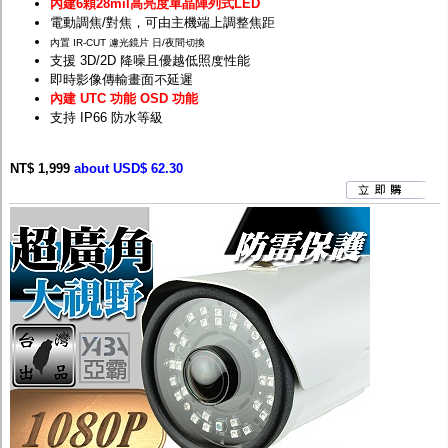
內建6顆28mil高亮度單晶陣列式LED
電動調焦/對焦，可由主機端上調整焦距
內置 IR-CUT 濾光鏡片 日/夜間切換
支援 3D/2D 降噪且優越低照度性能
即時影像傳輸畫面不延遲
內建 UTC 功能 OSD 功能
支持 IP66 防水等級
NT$ 1,999
about USD$ 62.30