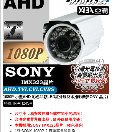
1080P 小型AHD 彩色24顆LED紅外線防水攝影機(SONY 晶片)
料號:IR-AH24SV
尺寸小，易安裝在機台或空間小的環境
！
台灣光電背景廠出品，紅外線耐用度優！
本機採用SONY IMX323晶片
，頻色漂亮!
1/3 SONY 1080P 2 百萬高畫質影像