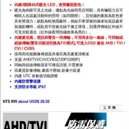
內建4顆陣列式暖光 LED，夜間畫面彩色
！
暖光為肉眼可見之光線，
優點為
光線明亮且明顯，具有嚇阻力且可
輔助人在該處活動時的照明（如同開燈），且拍攝的畫面為彩色更
具有辨識力；缺點為較無隱蔽性，例如不希望被拍攝者知道該處有
裝攝影機時，或臥房不想被光線干擾之環境，則選擇傳統
紅外線
不
可見光較適合（紅外線夜間拍攝效果為黑白）。
內建麥克風，視訊和聲音一同傳輸，不用再多拉一條線，可同軸或
絞線傳輸(聲音功能須切換為TVI模式),可進入OSD 修改 AHD / TVI /
CVI / CVBS
採用高性能圖像傳感器具備百萬高畫素清晰度
支援 AHD/TVI/CVI/CVBS(720P/1080P)
同軸與絞線傳輸器皆可傳送訊號,不需更換
高畫質影像傳輸,畫面不壓縮,影像不延遲
內建 UTC 參數值功能調整
內建防雷擊保護
支持防水等級 IP67
NT$ 899
about USD$ 28.02