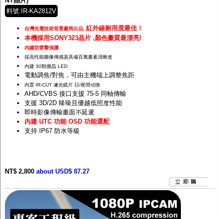
NY晶片)
料號:IR-KA2812V
紅外線耐用度最佳！
台灣光電技術背景廠商出品,
本機採用SONY323晶片 ,顏色畫質最漂亮!
內建防雷擊保護
採高性能圖像傳感器具備百萬畫素清晰度
內建 30顆微晶 LED
電動調焦/對焦，可由主機端上調整焦距
內置 IR-CUT 濾光鏡片 日/夜間切換
AHD/CVBS 接口支援 75-5 同軸傳輸
支援 3D/2D 降噪且優越低照度性能
即時影像傳輸畫面不延遲
內建 UTC 功能 OSD 功能選配
支持 IP67 防水等級
NT$ 2,800
about USD$ 87.27