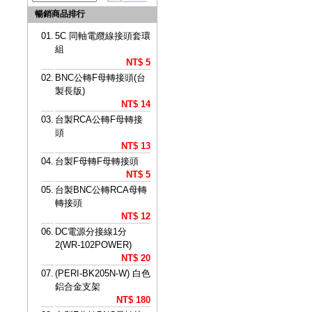
暢銷商品排行
01.
5C 同軸電纜線接頭套環
組
NT$ 5
02.
BNC公轉F母轉接頭(台
製長版)
NT$ 14
03.
台製RCA公轉F母轉接
頭
NT$ 13
04.
台製F母轉F母轉接頭
NT$ 5
05.
台製BNC公轉RCA母轉
轉接頭
NT$ 12
06.
DC電源分接線1分
2(WR-102POWER)
NT$ 20
07.
(PERI-BK205N-W) 白色
鋁合金支架
NT$ 180