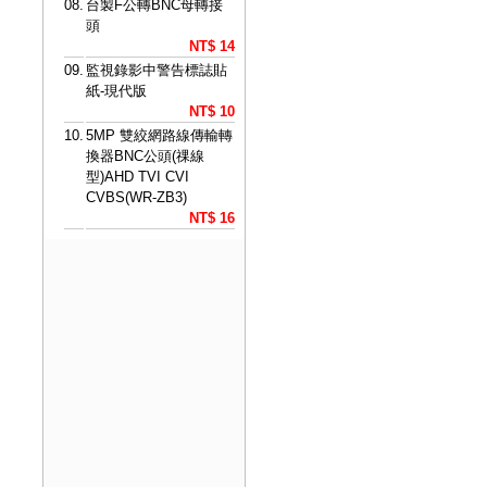
08.
台製F公轉BNC母轉接
頭
NT$ 14
09.
監視錄影中警告標誌貼
紙-現代版
NT$ 10
10.
5MP 雙絞網路線傳輸轉
換器BNC公頭(祼線
型)AHD TVI CVI
CVBS(WR-ZB3)
NT$ 16