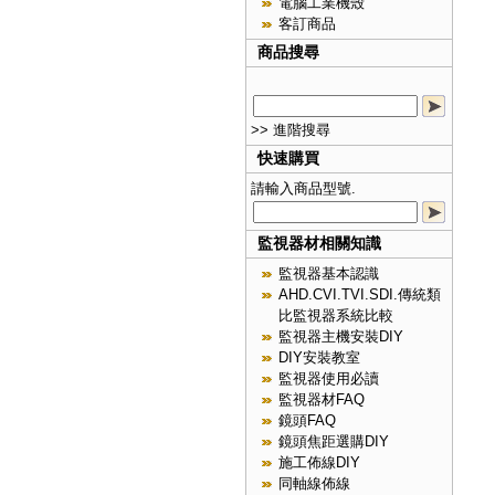
電腦工業機殼
客訂商品
商品搜尋
>> 進階搜尋
快速購買
請輸入商品型號.
監視器材相關知識
監視器基本認識
AHD.CVI.TVI.SDI.傳統類
比監視器系統比較
監視器主機安裝DIY
DIY安裝教室
監視器使用必讀
監視器材FAQ
鏡頭FAQ
鏡頭焦距選購DIY
施工佈線DIY
同軸線佈線