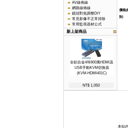
AV線佈線
網路線佈線
價格由
鏡頭對焦調整DIY
到:
常見影像不正常排除
常用監視器材公式
新上架商品
全鋁合金4埠800萬HDMI及
USB手動KVM切換器
(KVM-HDMI401C)
NT$ 1,050
本站