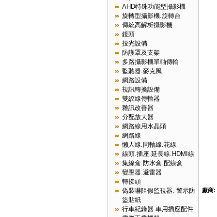
AHD特殊功能型攝影機
旋轉型攝影機.旋轉台
傳統高解析攝影機
鏡頭
投光設備
防護罩及支架
多路攝影機單軸傳輸
監聽器.麥克風
網路設備
視訊轉換設備
雙絞線傳輸器
雜訊改善器
分配放大器
網路線用水晶頭
網路線
懶人線.同軸線.花線
線頭.插座.延長線.HDMI線
集線盒.防水盒.配線盒
變壓器.避雷器
轉接頭
偽裝嚇阻假監視器. 警示防
廠商:
盜貼紙
行車紀錄器.車用插座配件