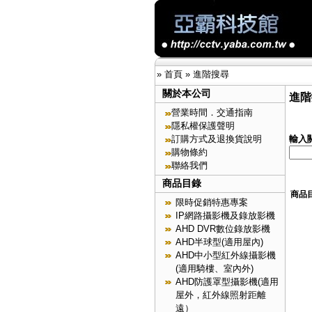
»
首頁
»
進階搜尋
關於本公司
進階
營業時間．交通指南
隱私權保護聲明
訂購方式及退換貨說明
輸入
購物條約
聯絡我們
商品目錄
商品
限時促銷特惠專案
IP網路攝影機及錄放影機
AHD DVR數位錄放影機
AHD半球型(適用屋內)
AHD中小型紅外線攝影機
(適用騎樓、室內外)
AHD防護罩型攝影機(適用
屋外，紅外線照射距離
遠）