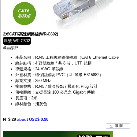
2米CAT6高速網路線(WR-C602)
料號:WR-C602
產品規格：
產品名稱：RJ45 工程級網路傳輸線（CAT6 Ethernet Cable
線芯結構：4 對雙絞線 / 共 8 芯，UTP 結構
導體規格：24 AWG 單芯線
外被材質：環保阻燃級 PVC（UL 等級 E315882）
頻寬支援：250 MHz
接頭規格：RJ45 / 鍍金接點 / 模組化 Plug 設計
傳輸距離：支援長達 100 公尺之 Gigabit 傳輸
長度項：2米
線材顏色：淺灰色
NT$ 29
about USD$ 0.90