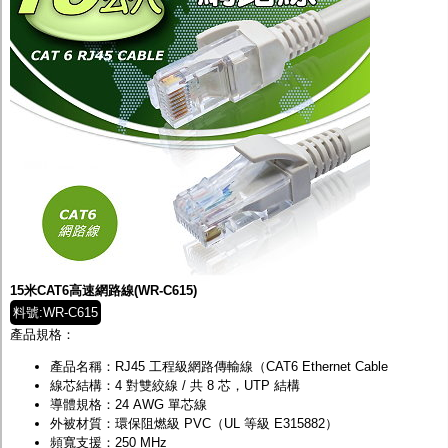
15米CAT6高速網路線(WR-C615)
料號:WR-C615
產品規格：
產品名稱：RJ45 工程級網路傳輸線（CAT6 Ethernet Cable
線芯結構：4 對雙絞線 / 共 8 芯，UTP 結構
導體規格：24 AWG 單芯線
外被材質：環保阻燃級 PVC（UL 等級 E315882）
頻寬支援：250 MHz