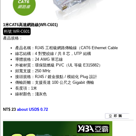
1米CAT6高速網路線(WR-C601)
料號:WR-C601
產品規格：
產品名稱：RJ45 工程級網路傳輸線（CAT6 Ethernet Cable
線芯結構：4 對雙絞線 / 共 8 芯，UTP 結構
導體規格：24 AWG 單芯線
外被材質：環保阻燃級 PVC（UL 等級 E315882）
頻寬支援：250 MHz
接頭規格：RJ45 / 鍍金接點 / 模組化 Plug 設計
傳輸距離：支援長達 100 公尺之 Gigabit 傳輸
長度項：1米
線材顏色：淺灰色
NT$ 23
about USD$ 0.72