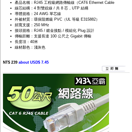
產品名稱：RJ45 工程級網路傳輸線（CAT6 Ethernet Cable
線芯結構：4 對雙絞線 / 共 8 芯，UTP 結構
導體規格：24 AWG 單芯線
外被材質：環保阻燃級 PVC（UL 等級 E315882）
頻寬支援：250 MHz
接頭規格：RJ45 / 鍍金接點 / 模組化 Plug 設計
傳輸距離：支援長達 100 公尺之 Gigabit 傳輸
長度項：40米
線材顏色：淺灰色
NT$ 239
about USD$ 7.45