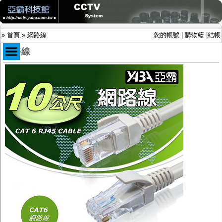
»
首頁
»
網路線
您的帳號
|
購物籃
|
結帳
網路線
商品目錄
限時促銷特惠專案
IP網路攝影機及錄放影機
AHD DVR數位錄放影機
AHD半球型(適用屋內)
AHD中小型紅外線攝影機(適用騎樓、室內外)
AHD防護罩型攝影機(適用屋外，紅外線照射
距離遠）
AHD特殊功能型攝影機
旋轉型攝影機.旋轉台
傳統高解析攝影機
鏡頭
投光設備
防護罩及支架
多路攝影機單軸傳輸