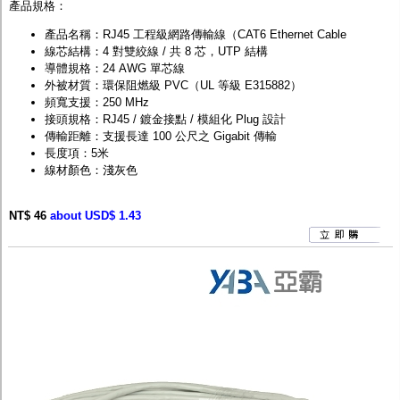
產品規格：
產品名稱：RJ45 工程級網路傳輸線（CAT6 Ethernet Cable
線芯結構：4 對雙絞線 / 共 8 芯，UTP 結構
導體規格：24 AWG 單芯線
外被材質：環保阻燃級 PVC（UL 等級 E315882）
頻寬支援：250 MHz
接頭規格：RJ45 / 鍍金接點 / 模組化 Plug 設計
傳輸距離：支援長達 100 公尺之 Gigabit 傳輸
長度項：5米
線材顏色：淺灰色
NT$ 46
about USD$ 1.43