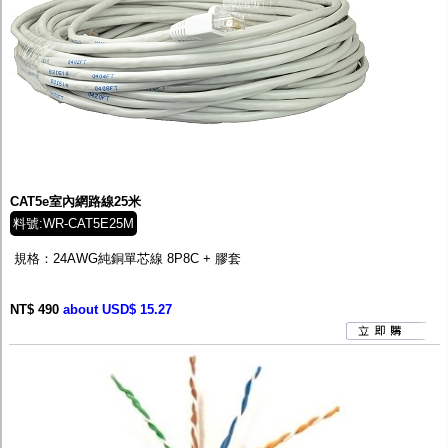
CAT5e室內網路線25米
料號:WR-CAT5E25M
規格：24AWG純銅單芯線 8P8C + 膠套
NT$ 490
about USD$ 15.27