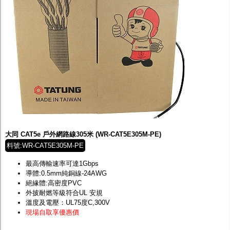
大同 CAT5e 戶外網路線305米 (WR-CAT5E305M-PE)
料號:WR-CAT5E305M-PE
最高傳輸速率可達1Gbps
導體:0.5mm純銅線-24AWG
絕緣體:高密度PVC
外披耐燃等級符合UL 安規
溫度及電壓：UL75度C,300V
現場自取享優惠價