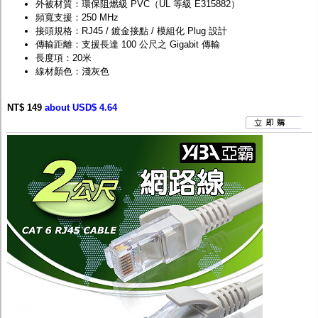
外被材質：環保阻燃級 PVC（UL 等級 E315882）
頻寬支援：250 MHz
接頭規格：RJ45 / 鍍金接點 / 模組化 Plug 設計
傳輸距離：支援長達 100 公尺之 Gigabit 傳輸
長度項：20米
線材顏色：淺灰色
NT$ 149
about USD$ 4.64