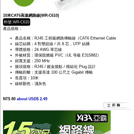
監聽器.麥克風
網路設備
視訊轉換設備
10米CAT6高速網路線(WR-C610)
雙絞線傳輸器
料號:WR-C610
雜訊改善器
產品規格：
分配放大器
網路線用水晶頭
產品名稱：RJ45 工程級網路傳輸線（CAT6 Ethernet Cable
網路線
線芯結構：4 對雙絞線 / 共 8 芯，UTP 結構
懶人線.同軸線.花線
導體規格：24 AWG 單芯線
線頭.插座.延長線.HDMI線
外被材質：環保阻燃級 PVC（UL 等級 E315882）
集線盒.防水盒.配線盒
頻寬支援：250 MHz
變壓器.避雷器
接頭規格：RJ45 / 鍍金接點 / 模組化 Plug 設計
轉接頭
傳輸距離：支援長達 100 公尺之 Gigabit 傳輸
偽裝嚇阻假監視器. 警示防盜貼紙
長度項：10米
行車紀錄器.車用插座配件
線材顏色：淺灰色
電腦工業機殼
客訂商品
NT$ 80
about USD$ 2.49