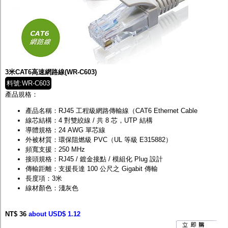
3米CAT6高速網路線(WR-C603)
料號:WR-C603
產品規格：
產品名稱：RJ45 工程級網路傳輸線（CAT6 Ethernet Cable
線芯結構：4 對雙絞線 / 共 8 芯，UTP 結構
導體規格：24 AWG 單芯線
外被材質：環保阻燃級 PVC（UL 等級 E315882）
頻寬支援：250 MHz
接頭規格：RJ45 / 鍍金接點 / 模組化 Plug 設計
傳輸距離：支援長達 100 公尺之 Gigabit 傳輸
長度項：3米
線材顏色：淺灰色
NT$ 36
about USD$ 1.12