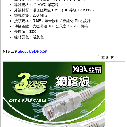
導體規格：24 AWG 單芯線
外被材質：環保阻燃級 PVC（UL 等級 E315882）
頻寬支援：250 MHz
接頭規格：RJ45 / 鍍金接點 / 模組化 Plug 設計
傳輸距離：支援長達 100 公尺之 Gigabit 傳輸
長度項：30米
線材顏色：淺灰色
NT$ 179
about USD$ 5.58