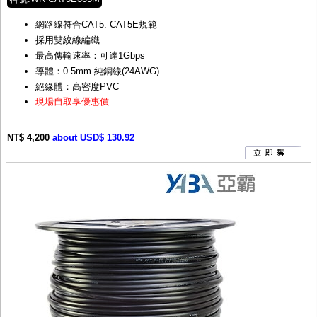
網路線符合CAT5. CAT5E規範
採用雙絞線編織
最高傳輸速率：可達1Gbps
導體：0.5mm 純銅線(24AWG)
絕緣體：高密度PVC
現場自取享優惠價
NT$ 4,200
about USD$ 130.92