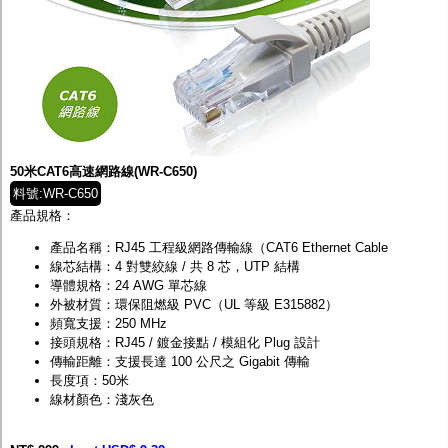
50米CAT6高速網路線(WR-C650)
料號:WR-C650
產品規格：
產品名稱：RJ45 工程級網路傳輸線（CAT6 Ethernet Cable
線芯結構：4 對雙絞線 / 共 8 芯，UTP 結構
導體規格：24 AWG 單芯線
外被材質：環保阻燃級 PVC（UL 等級 E315882）
頻寬支援：250 MHz
接頭規格：RJ45 / 鍍金接點 / 模組化 Plug 設計
傳輸距離：支援長達 100 公尺之 Gigabit 傳輸
長度項：50米
線材顏色：淺灰色