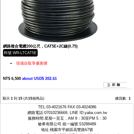
網路複合電纜200公尺，CAT5E+2C線(0.75)
料號:WR-LTCAT5E
現場自取享優惠價
NT$ 6,500
about USD$ 202.61
顯示
1
到
15
(共
15
個商品)
總頁數:
1
TEL:
03-4021676
FAX:03-4024086
網路電話:07010236669, LINE ID:
yaba.com.tw
服務時間:星期一至五，AM 9：30至PM 5：30
敏希有限公司 統一編號:53288489
地址:桃園市平鎮區高雙路67號